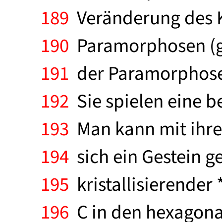
189
Veränderung des Kr
190
Paramorphosen (gr
191
der Paramorphosen
192
Sie spielen eine b
193
Man kann mit ihrer
194
sich ein Gestein ge
195
kristallisierender
196
C in den hexagona