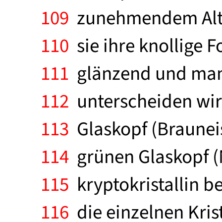
109
zunehmendem Alter
110
sie ihre knollige 
111
glänzend und man 
112
unterscheiden wir
113
Glaskopf (Brauneis
114
grünen Glaskopf (M
115
kryptokristallin b
116
die einzelnen Krista