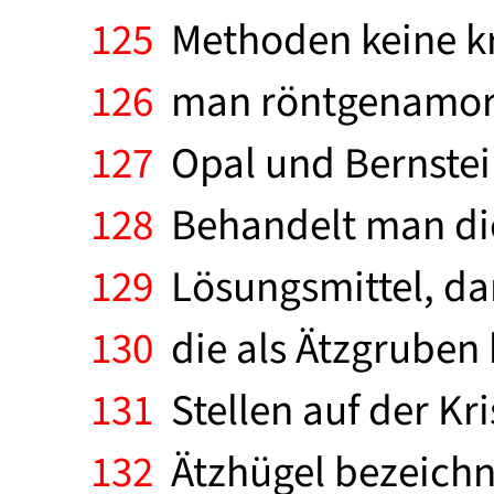
125
Methoden keine kri
126
man röntgenamorph.
127
Opal und Bernstei
128
Behandelt man die 
129
Lösungsmittel, dan
130
die als Ätzgruben
131
Stellen auf der Kri
132
Ätzhügel bezeichne