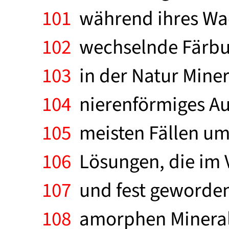
101
während ihres Wach
102
wechselnde Färbun
103
in der Natur Minera
104
nierenförmiges Aus
105
meisten Fällen um 
106
Lösungen, die im V
107
und fest geworden
108
amorphen Mineral