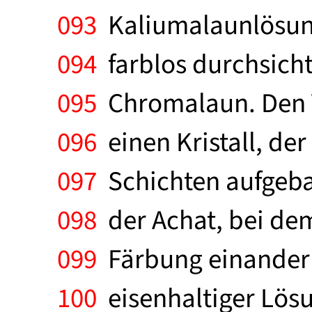
093
Kaliumalaunlösung 
094
farblos durchsicht
095
Chromalaun. Den 
096
einen Kristall, de
097
Schichten aufgebau
098
der Achat, bei dem
099
Färbung einander 
100
eisenhaltiger Lös