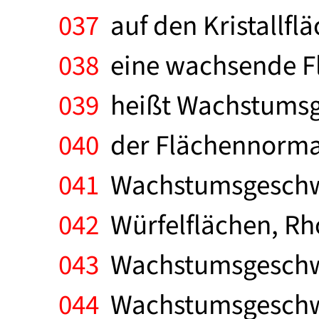
037
auf den Kristallflä
038
eine wachsende Flä
039
heißt Wachstumsge
040
der Flächennormal
041
Wachstumsgeschwin
042
Würfelflächen, Rh
043
Wachstumsgeschwin
044
Wachstumsgeschwin