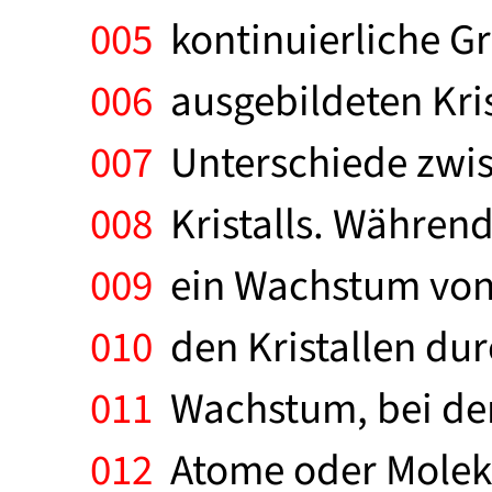
005
kontinuierliche Gr
006
ausgebildeten Kris
007
Unterschiede zwi
008
Kristalls. Während
009
ein Wachstum von i
010
den Kristallen dur
011
Wachstum, bei der d
012
Atome oder Molekül