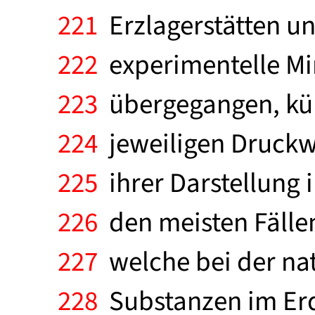
221
Erzlagerstätten und
222
experimentelle Min
223
übergegangen, küns
224
jeweiligen Druckw
225
ihrer Darstellung 
226
den meisten Fällen
227
welche bei der nat
228
Substanzen im Erdi