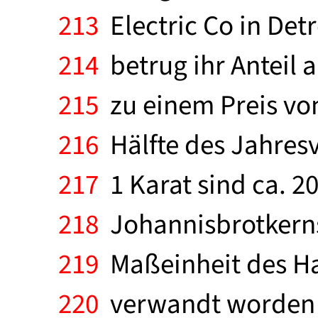
213
Electric Co in Detr
214
betrug ihr Anteil 
215
zu einem Preis von 
216
Hälfte des Jahres
217
1 Karat sind ca. 2
218
Johannisbrotkerns,
219
Maßeinheit des Ha
220
verwandt worden i