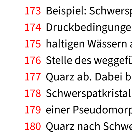
173
Beispiel: Schwersp
174
Druckbedingungen
175
haltigen Wässern a
176
Stelle des weggefü
177
Quarz ab. Dabei bl
178
Schwerspatkristall
179
einer Pseudomorpho
180
Quarz nach Schwers