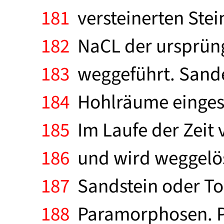
181
versteinerten Stein
182
NaCL der ursprüng
183
weggeführt. Sande
184
Hohlräume einges
185
Im Laufe der Zeit 
186
und wird weggelös
187
Sandstein oder Ton
188
Paramorphosen. Ps