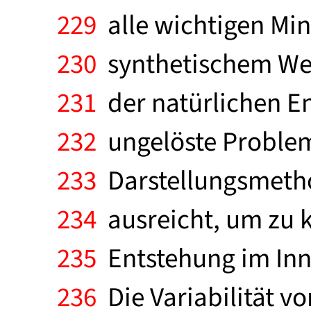
229
alle wichtigen Mi
230
synthetischem Weg
231
der natürlichen En
232
ungelöste Probleme
233
Darstellungsmetho
234
ausreicht, um zu k
235
Entstehung im Inne
236
Die Variabilität 