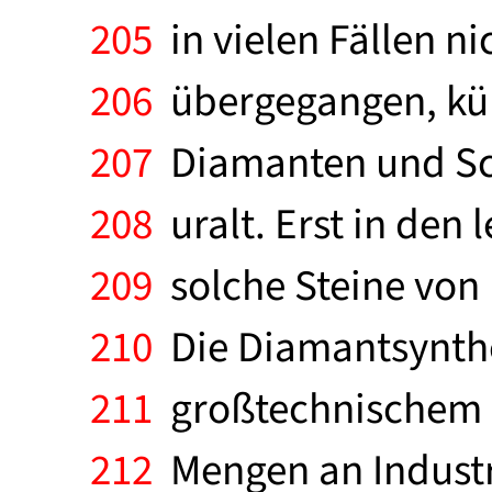
205
in vielen Fällen ni
206
übergegangen, küns
207
Diamanten und Sch
208
uralt. Erst in den 
209
solche Steine von 
210
Die Diamantsynthes
211
großtechnischem U
212
Mengen an Industri