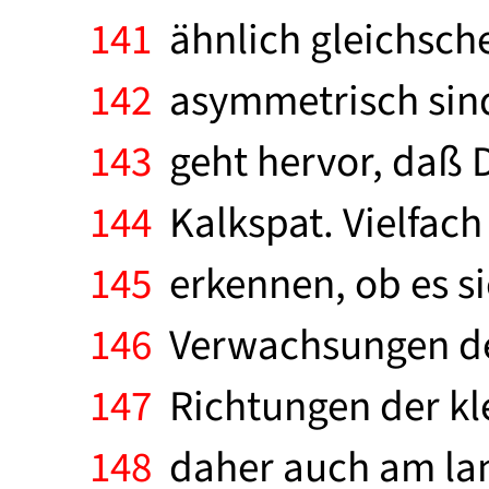
141
ähnlich gleichsch
142
asymmetrisch sind
143
geht hervor, daß D
144
Kalkspat. Vielfach 
145
erkennen, ob es si
146
Verwachsungen der 
147
Richtungen der kl
148
daher auch am lan