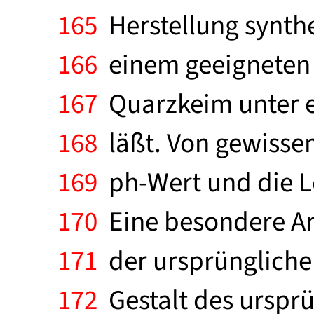
165
Herstellung synth
166
einem geeigneten 
167
Quarzkeim unter e
168
läßt. Von gewissem
169
ph-Wert und die 
170
Eine besondere Art 
171
der ursprüngliche
172
Gestalt des ursprü