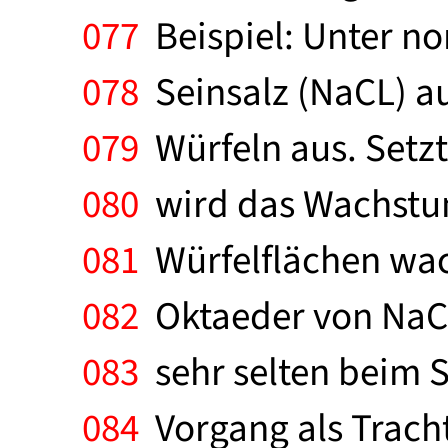
077
Beispiel: Unter no
078
Seinsalz (NaCL) au
079
Würfeln aus. Setzt
080
wird das Wachstum
081
Würfelflächen wach
082
Oktaeder von NaCL
083
sehr selten beim 
084
Vorgang als Trach