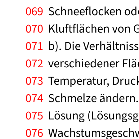
069
Schneeflocken ode
070
Kluftflächen von Ge
071
b). Die Verhältni
072
verschiedener Flä
073
Temperatur, Druck
074
Schmelze ändern. A
075
Lösung (Lösungsge
076
Wachstumsgeschwin