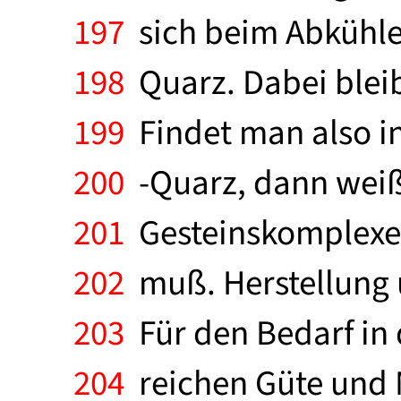
197
sich beim Abkühlen
198
Quarz. Dabei bleib
199
Findet man also in
200
-Quarz, dann weiß
201
Gesteinskomplexes
202
muß. Herstellung 
203
Für den Bedarf in 
204
reichen Güte und 