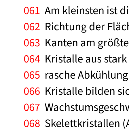
061
Am kleinsten ist 
062
Richtung der Fläch
063
Kanten am größten 
064
Kristalle aus star
065
rasche Abkühlung 
066
Kristalle bilden s
067
Wachstumsgeschwi
068
Skelettkristallen (