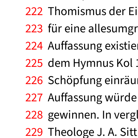
222
Thomismus der Ein
223
für eine allesumgr
224
Auffassung existie
225
dem Hymnus Kol 1,
226
Schöpfung einräume
227
Auffassung würde 
228
gewinnen. In vergl
229
Theologe J. A. Sit