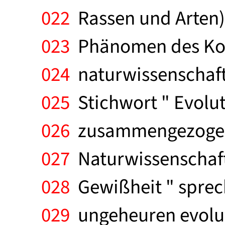
022
Rassen und Arten) 
023
Phänomen des Kosm
024
naturwissenschaftl
025
Stichwort " Evolut
026
zusammengezogen.
027
Naturwissenschafte
028
Gewißheit " sprech
029
ungeheuren evoluti