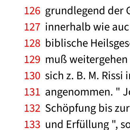
126
grundlegend der G
127
innerhalb wie auch
128
biblische Heilsges
129
muß weitergehen b
130
sich z. B. M. Riss
131
angenommen. " Joh
132
Schöpfung bis zur 
133
und Erfüllung ", so