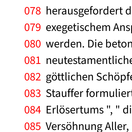
078
herausgefordert d
079
exegetischem Ansp
080
werden. Die betont
081
neutestamentliche
082
göttlichen Schöpfe
083
Stauffer formuliert
084
Erlösertums ", " di
085
Versöhnung Aller, a