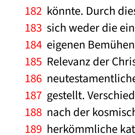
182
könnte. Durch die
183
sich weder die ein
184
eigenen Bemühens 
185
Relevanz der Chri
186
neutestamentlichen
187
gestellt. Verschie
188
nach der kosmisch
189
herkömmliche katho