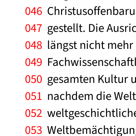
046
Christusoffenbaru
047
gestellt. Die Ausri
048
längst nicht mehr 
049
Fachwissenschaftl
050
gesamten Kultur und
051
nachdem die Weltr
052
weltgeschichtlich
053
Weltbemächtigung d