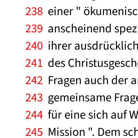
238
einer " ökumenisc
239
anscheinend spezi
240
ihrer ausdrücklic
241
des Christusgesche
242
Fragen auch der an
243
gemeinsame Frage 
244
für eine sich auf
245
Mission ". Dem sc