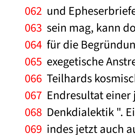
062
und Epheserbriefes
063
sein mag, kann doc
064
für die Begründun
065
exegetische Anstre
066
Teilhards kosmisch
067
Endresultat einer 
068
Denkdialektik ". E
069
indes jetzt auch a