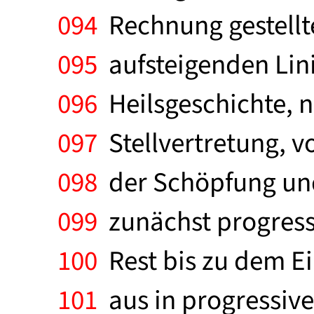
094
Rechnung gestellte
095
aufsteigenden Lini
096
Heilsgeschichte, 
097
Stellvertretung, v
098
der Schöpfung und 
099
zunächst progressi
100
Rest bis zu dem Ei
101
aus in progressive