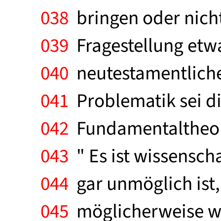
038
bringen oder nicht
039
Fragestellung etwa
040
neutestamentliche
041
Problematik sei die
042
Fundamentaltheolog
043
" Es ist wissenscha
044
gar unmöglich ist,
045
möglicherweise wah