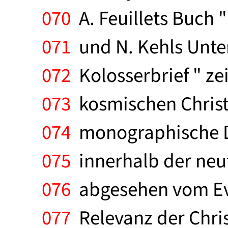
070
A. Feuillets Buch "
071
und N. Kehls Unte
072
Kolosserbrief " zei
073
kosmischen Christ
074
monographische Da
075
innerhalb der neut
076
abgesehen vom Evo
077
Relevanz der Chri