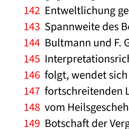
142
Entweltlichung gel
143
Spannweite des Beg
144
Bultmann und F. Go
145
Interpretationsri
146
folgt, wendet sich
147
fortschreitenden L
148
vom Heilsgeschehe
149
Botschaft der Verg