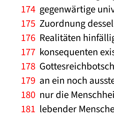
174
gegenwärtige unive
175
Zuordnung dessel
176
Realitäten hinfäll
177
konsequenten exist
178
Gottesreichbotsch
179
an ein noch ausst
180
nur die Menschheit
181
lebender Menschen 