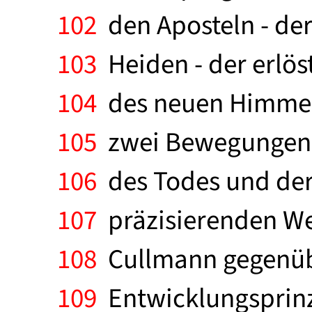
102
den Aposteln - der
103
Heiden - der erlös
104
des neuen Himmels
105
zwei Bewegungen d
106
des Todes und der 
107
präzisierenden Wer
108
Cullmann gegenüber
109
Entwicklungsprinz