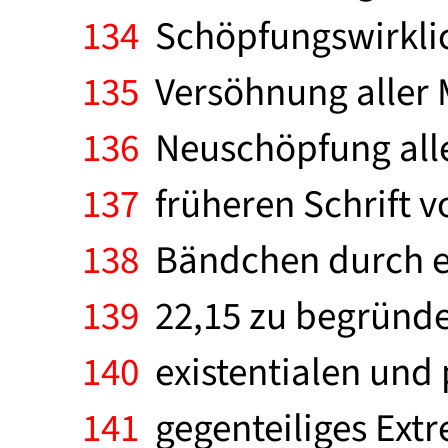
134
Schöpfungswirklich
135
Versöhnung aller M
136
Neuschöpfung aller 
137
früheren Schrift v
138
Bändchen durch ei
139
22,15 zu begründen
140
existentialen und p
141
gegenteiliges Extr