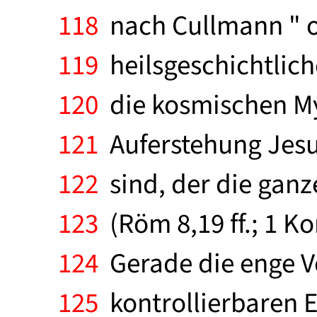
118
nach Cullmann " o
119
heilsgeschichtlich
120
die kosmischen Myt
121
Auferstehung Jesu
122
sind, der die gan
123
(Röm 8,19 ff.; 1 Kor
124
Gerade die enge V
125
kontrollierbaren E