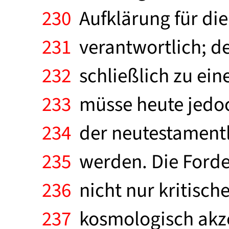
230
Aufklärung für die
231
verantwortlich; d
232
schließlich zu ein
233
müsse heute jedoc
234
der neutestamentli
235
werden. Die Forderu
236
nicht nur kritisch
237
kosmologisch akzen