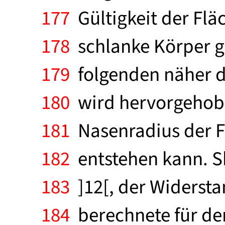
177
Gültigkeit der Flä
178
schlanke Körper gi
179
folgenden näher di
180
wird hervorgehobe
181
Nasenradius der Fl
182
entstehen kann. Sh
183
]12[, der Widersta
184
berechnete für de