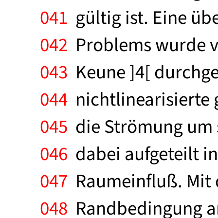
041
gültig ist. Eine ü
042
Problems wurde vo
043
Keune ]4[ durchgef
044
nichtlinearisiert
045
die Strömung um 
046
dabei aufgeteilt i
047
Raumeinfluß. Mit 
048
Randbedingung am 