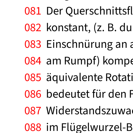
081
Der Querschnittsfl
082
konstant, (z. B. d
083
Einschnürung an an
084
am Rumpf) kompensi
085
äquivalente Rotati
086
bedeutet für den F
087
Widerstandszuwach
088
im Flügelwurzel-Be