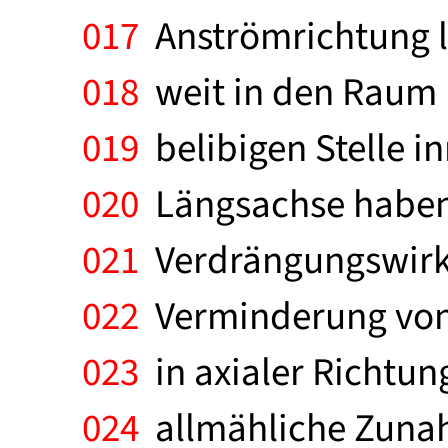
017
Anströmrichtung l
018
weit in den Raum r
019
belibigen Stelle i
020
Längsachse haben.
021
Verdrängungswirku
022
Verminderung von 
023
in axialer Richtun
024
allmähliche Zuna