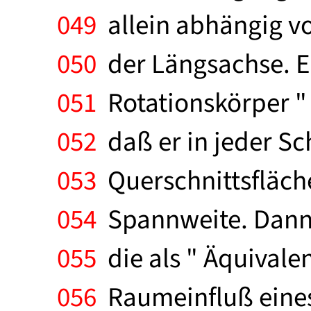
049
allein abhängig vo
050
der Längsachse. Es
051
Rotationskörper " 
052
daß er in jeder Sc
053
Querschnittsfläche
054
Spannweite. Dann e
055
die als " Äquivale
056
Raumeinfluß eines