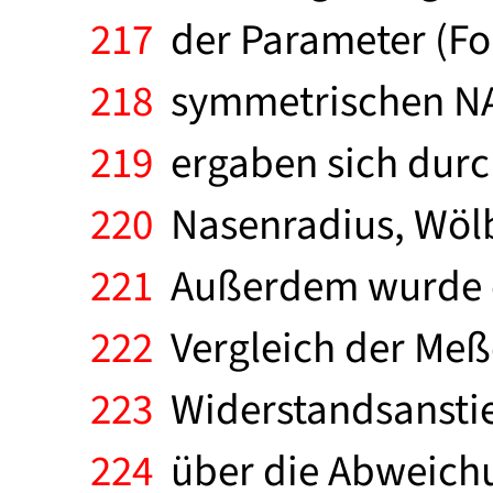
217
der Parameter (For
218
symmetrischen NAC
219
ergaben sich durc
220
Nasenradius, Wöl
221
Außerdem wurde ei
222
Vergleich der Meß
223
Widerstandsanstieg 
224
über die Abweichu