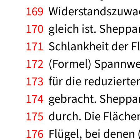
169
Widerstandszuwach
170
gleich ist. Sheppar
171
Schlankheit der Fl
172
(Formel) Spannweit
173
für die reduziert
174
gebracht. Sheppard
175
durch. Die Flächen
176
Flügel, bei denen 