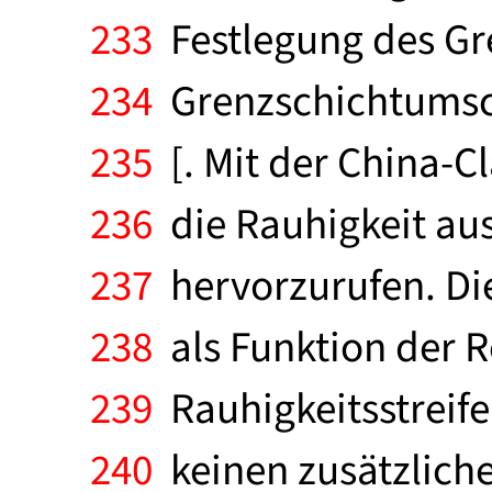
233
Festlegung des Gr
234
Grenzschichtumschl
235
[. Mit der China-C
236
die Rauhigkeit au
237
hervorzurufen. Di
238
als Funktion der Re
239
Rauhigkeitsstreife
240
keinen zusätzliche