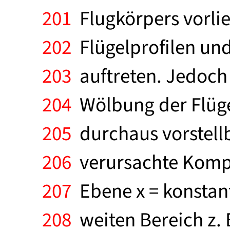
201
Flugkörpers vorli
202
Flügelprofilen un
203
auftreten. Jedoch 
204
Wölbung der Flügel
205
durchaus vorstellb
206
verursachte Kompr
207
Ebene x = konstant 
208
weiten Bereich z.