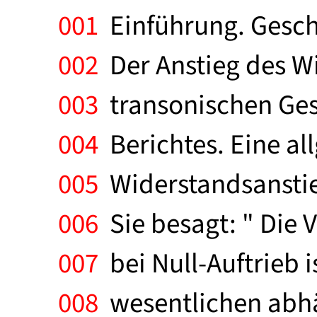
001
Einführung. Geschi
002
Der Anstieg des W
003
transonischen Ges
004
Berichtes. Eine al
005
Widerstandsanstieg
006
Sie besagt: " Die 
007
bei Null-Auftrieb 
008
wesentlichen abhän