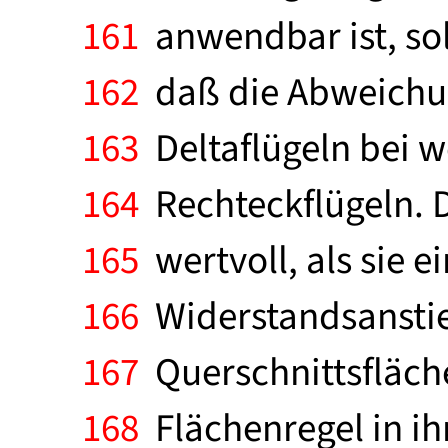
161
anwendbar ist, sol
162
daß die Abweichung
163
Deltaflügeln bei w
164
Rechteckflügeln. D
165
wertvoll, als sie e
166
Widerstandsanstieg
167
Querschnittsfläch
168
Flächenregel in ih