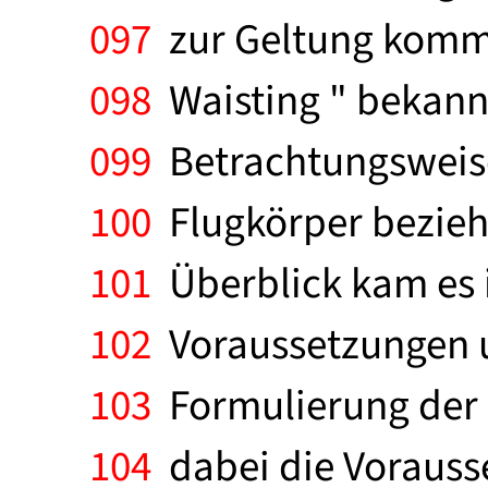
097
zur Geltung kommt
098
Waisting " bekannt
099
Betrachtungsweise,
100
Flugkörper bezieht
101
Überblick kam es 
102
Voraussetzungen u
103
Formulierung der 
104
dabei die Vorausse