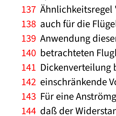
137
Ähnlichkeitsregel 
138
auch für die Flüge
139
Anwendung dieser Ä
140
betrachteten Flugk
141
Dickenverteilung 
142
einschränkende Vor
143
Für eine Anströmge
144
daß der Widerstan