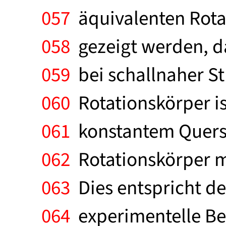
057
äquivalenten Rotat
058
gezeigt werden, da
059
bei schallnaher S
060
Rotationskörper is
061
konstantem Quersc
062
Rotationskörper mi
063
Dies entspricht de
064
experimentelle Bes