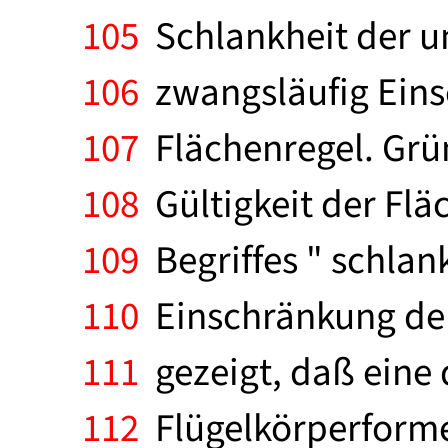
105
Schlankheit der un
106
zwangsläufig Einsc
107
Flächenregel. Grün
108
Gültigkeit der Flä
109
Begriffes " schlank
110
Einschränkung der 
111
gezeigt, daß eine 
112
Flügelkörperforme