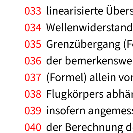
033
linearisierte Über
034
Wellenwiderstand 
035
Grenzübergang (For
036
der bemerkenswert
037
(Formel) allein vo
038
Flugkörpers abhän
039
insofern angemesse
040
der Berechnung des