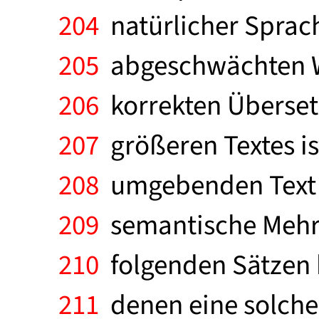
204
natürlicher Sprac
205
abgeschwächten We
206
korrekten Übersetz
207
größeren Textes i
208
umgebenden Text b
209
semantische Mehrd
210
folgenden Sätzen 
211
denen eine solche 