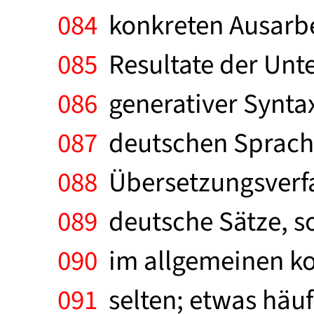
084
konkreten Ausarbe
085
Resultate der Unte
086
generativer Syntax
087
deutschen Sprache
088
Übersetzungsverfa
089
deutsche Sätze, so
090
im allgemeinen kor
091
selten; etwas häu