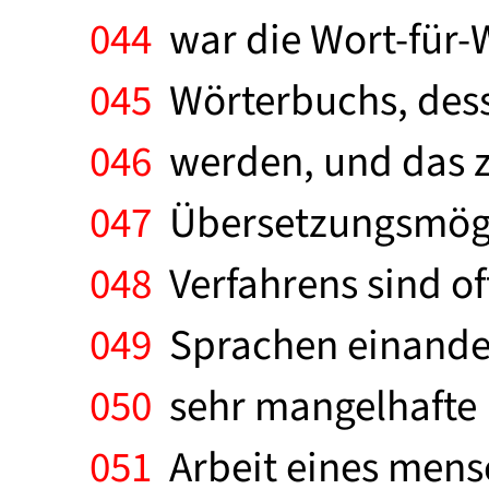
044
war die Wort-für-W
045
Wörterbuchs, dess
046
werden, und das z
047
Übersetzungsmögli
048
Verfahrens sind of
049
Sprachen einander 
050
sehr mangelhafte Re
051
Arbeit eines mensc