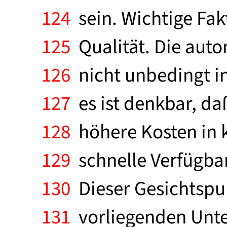
124
sein. Wichtige Fak
125
Qualität. Die aut
126
nicht unbedingt in
127
es ist denkbar, da
128
höhere Kosten in 
129
schnelle Verfügbar
130
Dieser Gesichtspun
131
vorliegenden Unte