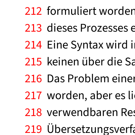
212
formuliert worden
213
dieses Prozesses er
214
Eine Syntax wird i
215
keinen über die S
216
Das Problem einer 
217
worden, aber es li
218
verwendbaren Resu
219
Übersetzungsverfah