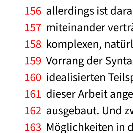
156
allerdings ist dar
157
miteinander verträ
158
komplexen, natürl
159
Vorrang der Syntax
160
idealisierten Teil
161
dieser Arbeit ang
162
ausgebaut. Und zw
163
Möglichkeiten in d