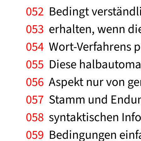
052
Bedingt verständl
053
erhalten, wenn di
054
Wort-Verfahrens pr
055
Diese halbautomat
056
Aspekt nur von ge
057
Stamm und Endung
058
syntaktischen Info
059
Bedingungen einfa