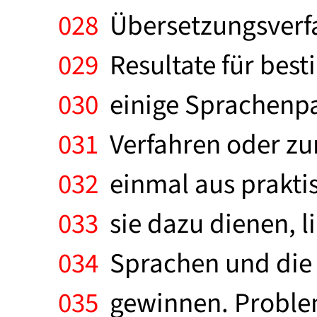
028
Übersetzungsverfah
029
Resultate für best
030
einige Sprachenpaa
031
Verfahren oder zur
032
einmal aus prakti
033
sie dazu dienen, li
034
Sprachen und die
035
gewinnen. Proble