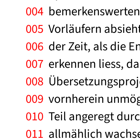
004
bemerkenswerten, 
005
Vorläufern absieht
006
der Zeit, als die 
007
erkennen liess, da
008
Übersetzungsproje
009
vornherein unmögli
010
Teil angeregt dur
011
allmählich wachse