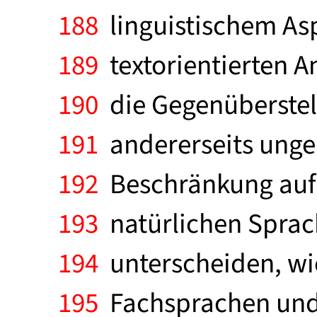
188
linguistischem As
189
textorientierten An
190
die Gegenüberstel
191
andererseits ungel
192
Beschränkung auf 
193
natürlichen Sprach
194
unterscheiden, wie
195
Fachsprachen und d