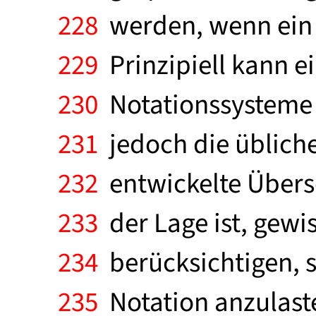
228
werden, wenn ein d
229
Prinzipiell kann e
230
Notationssysteme e
231
jedoch die üblich
232
entwickelte Überse
233
der Lage ist, gew
234
berücksichtigen, s
235
Notation anzulaste