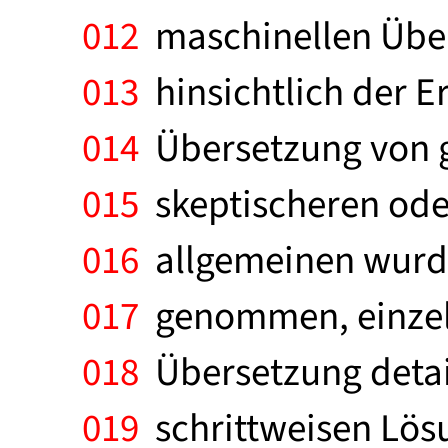
012
maschinellen Über
013
hinsichtlich der E
014
Übersetzung von g
015
skeptischeren oder 
016
allgemeinen wurde
017
genommen, einzeln
018
Übersetzung detail
019
schrittweisen Lös