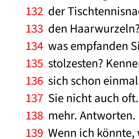
132
der Tischtennisn
133
den Haarwurzeln? A
134
was empfanden Sie
135
stolzesten? Kennen
136
sich schon einmal
137
Sie nicht auch oft.
138
mehr. Antworten. I
139
Wenn ich könnte, w