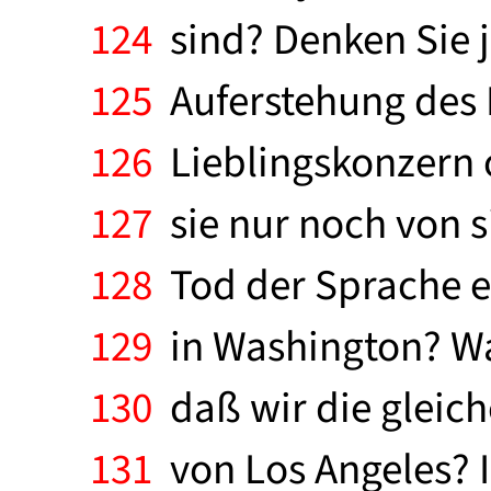
124
sind? Denken Sie j
125
Auferstehung des F
126
Lieblingskonzern o
127
sie nur noch von si
128
Tod der Sprache e
129
in Washington? Wa
130
daß wir die gleich
131
von Los Angeles? I