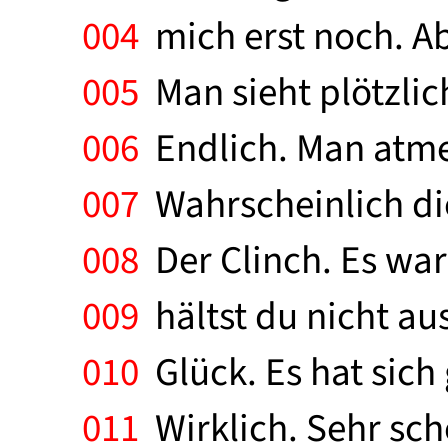
004
mich erst noch. Abe
005
Man sieht plötzlic
006
Endlich. Man atmet
007
Wahrscheinlich die 
008
Der Clinch. Es war 
009
hältst du nicht au
010
Glück. Es hat sich
011
Wirklich. Sehr sc