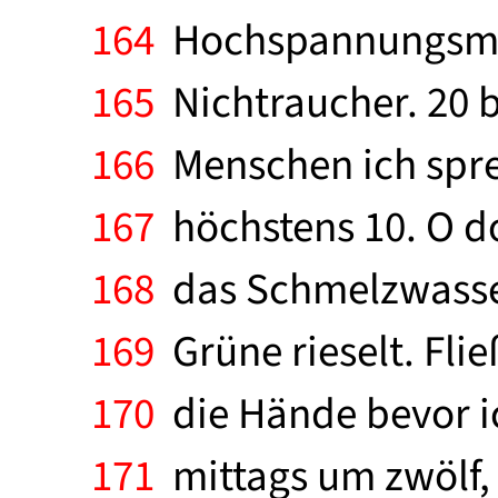
164
Hochspannungsmast.
165
Nichtraucher. 20 b
166
Menschen ich sprec
167
höchstens 10. O do
168
das Schmelzwasser 
169
Grüne rieselt. Flie
170
die Hände bevor ic
171
mittags um zwölf, p