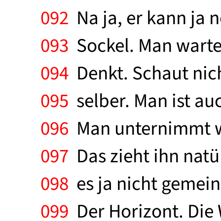
092
Na ja, er kann ja n
093
Sockel. Man wartet
094
Denkt. Schaut nich
095
selber. Man ist au
096
Man unternimmt was
097
Das zieht ihn natürl
098
es ja nicht gemein
099
Der Horizont. Die 