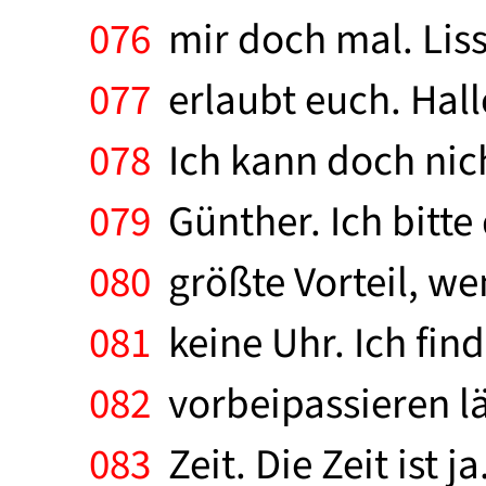
076
mir doch mal. Lissi,
077
erlaubt euch. Hallo
078
Ich kann doch nicht
079
Günther. Ich bitte
080
größte Vorteil, we
081
keine Uhr. Ich find
082
vorbeipassieren lä
083
Zeit. Die Zeit ist j