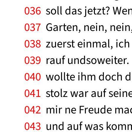
036
soll das jetzt? Wenn
037
Garten, nein, nein
038
zuerst einmal, ich
039
rauf undsoweiter. I
040
wollte ihm doch di
041
stolz war auf seinen
042
mir ne Freude mach
043
und auf was kommt e