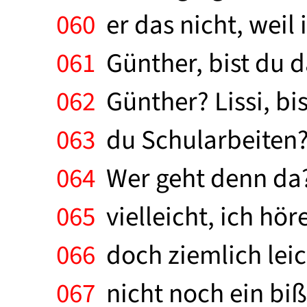
060
er das nicht, weil
061
Günther, bist du d
062
Günther? Lissi, bis
063
du Schularbeiten? L
064
Wer geht denn da? 
065
vielleicht, ich hör
066
doch ziemlich leic
067
nicht noch ein bißc