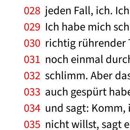
028
jeden Fall, ich. I
029
Ich habe mich scho
030
richtig rührender 
031
noch einmal durch
032
schlimm. Aber das 
033
auch gespürt haben
034
und sagt: Komm, i
035
nicht willst, sagt 