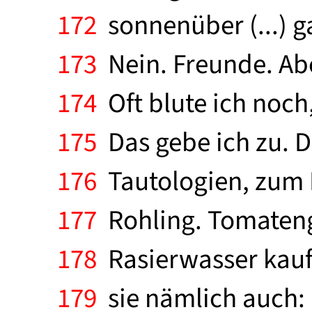
172
sonnenüber (...) g
173
Nein. Freunde. Abe
174
Oft blute ich noch,
175
Das gebe ich zu. 
176
Tautologien, zum Be
177
Rohling. Tomatengl
178
Rasierwasser kaufe
179
sie nämlich auch: 