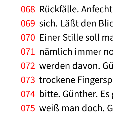
068
Rückfälle. Anfech
069
sich. Läßt den Bli
070
Einer Stille soll m
071
nämlich immer noch
072
werden davon. Günt
073
trockene Fingersp
074
bitte. Günther. Es
075
weiß man doch. Gün