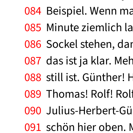
084
Beispiel. Wenn man
085
Minute ziemlich l
086
Sockel stehen, dan
087
das ist ja klar. M
088
still ist. Günther! 
089
Thomas! Rolf! Rol
090
Julius-Herbert-Gün
091
schön hier oben. M