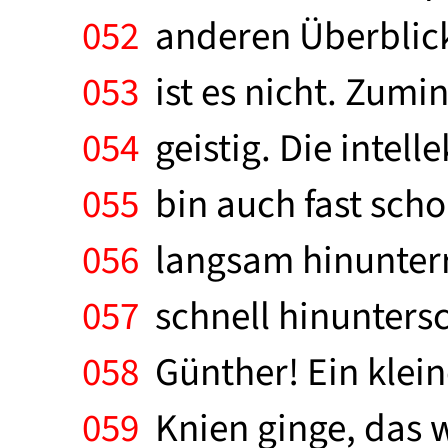
052
anderen Überblick
053
ist es nicht. Zumi
054
geistig. Die intell
055
bin auch fast scho
056
langsam hinunterri
057
schnell hinuntersc
058
Günther! Ein klein
059
Knien ginge, das w