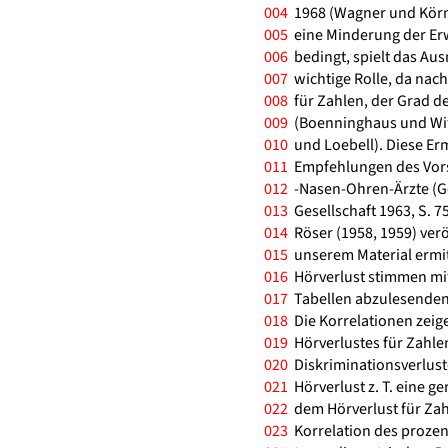
004
1968 (Wagner und Körne
005
eine Minderung der Er
006
bedingt, spielt das Aus
007
wichtige Rolle, da nach
008
für Zahlen, der Grad de
009
(Boenninghaus und Wit
010
und Loebell). Diese Erm
011
Empfehlungen des Vorst
012
-Nasen-Ohren-Ärzte (Ge
013
Gesellschaft 1963, S. 
014
Röser (1958, 1959) verö
015
unserem Material ermit
016
Hörverlust stimmen mit
017
Tabellen abzulesenden 
018
Die Korrelationen zeige
019
Hörverlustes für Zahlen 
020
Diskriminationsverlus
021
Hörverlust z. T. eine ge
022
dem Hörverlust für Zah
023
Korrelation des prozen