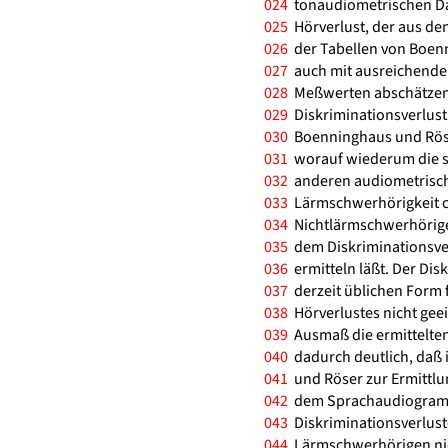
024
tonaudiometrischen Dat
025
Hörverlust, der aus d
026
der Tabellen von Boenn
027
auch mit ausreichender
028
Meßwerten abschätzen l
029
Diskriminationsverlust
030
Boenninghaus und Röser
031
worauf wiederum die sc
032
anderen audiometrischen
033
Lärmschwerhörigkeit ch
034
Nichtlärmschwerhörige
035
dem Diskriminationsverl
036
ermitteln läßt. Der Disk
037
derzeit üblichen Form 
038
Hörverlustes nicht geei
039
Ausmaß die ermittelten 
040
dadurch deutlich, daß 
041
und Röser zur Ermittlu
042
dem Sprachaudiogramm 
043
Diskriminationsverluste
044
Lärmschwerhörigen nicht