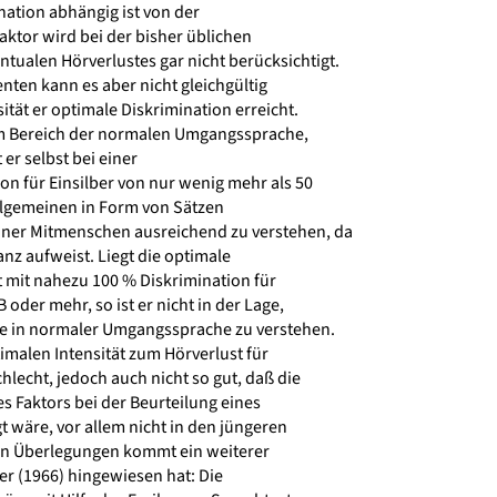
nation abhängig ist von der
Faktor wird bei der bisher üblichen
ualen Hörverlustes gar nicht berücksichtigt.
nten kann es aber nicht gleichgültig
ität er optimale Diskrimination erreicht.
 im Bereich der normalen Umgangssprache,
t er selbst bei einer
n für Einsilber von nur wenig mehr als 50
allgemeinen in Form von Sätzen
ner Mitmenschen ausreichend zu verstehen, da
z aufweist. Liegt die optimale
t mit nahezu 100 % Diskrimination für
 oder mehr, so ist er nicht in der Lage,
e in normaler Umgangssprache zu verstehen.
imalen Intensität zum Hörverlust für
hlecht, jedoch auch nicht so gut, daß die
 Faktors bei der Beurteilung eines
 wäre, vor allem nicht in den jüngeren
en Überlegungen kommt ein weiterer
r (1966) hingewiesen hat: Die