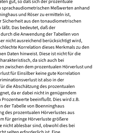
en gut, so daß sich der prozentuale
en sprachaudiometrischen Meßwerten anhand
inghaus und Röser zu ermitteln ist,
 Sicherheit aus den tonaudiometrischen
äßt. Das bedeutet, daß der
 durch die Anwendung der Tabellen von
 nicht ausreichend berücksichtigt wird,
hlechte Korrelation dieses Merkmals zu den
 Daten hinweist. Diese ist nicht für die
arakteristisch, da sich auch bei
n zwischen dem prozentualen Hörverlust und
ust für Einsilber keine gute Korrelation
riminationsverlust ist also in der
für die Abschätzung des prozentualen
gnet, da er dabei nicht in genügendem
Prozentwerte beeinflußt. Dies wird z.B.
in der Tabelle von Boenninghaus
ng des prozentualen Hörverlustes aus
für geringe Hörverluste größere
 nicht ablesbar sind, obwohl dies bei
 selten erforderlich ist. Eine