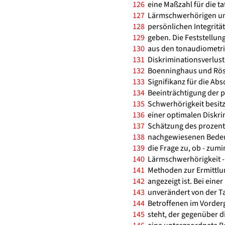
126
eine Maßzahl für die t
127
Lärmschwerhörigen und
128
persönlichen Integrität
129
geben. Die Feststellung
130
aus den tonaudiometris
131
Diskriminationsverlust
132
Boenninghaus und Röse
133
Signifikanz für die Ab
134
Beeinträchtigung der pe
135
Schwerhörigkeit besitzt
136
einer optimalen Diskrim
137
Schätzung des prozentua
138
nachgewiesenen Bedeutu
139
die Frage zu, ob - zumi
140
Lärmschwerhörigkeit - 
141
Methoden zur Ermittlun
142
angezeigt ist. Bei eine
143
unverändert von der T
144
Betroffenen im Vorder
145
steht, der gegenüber 