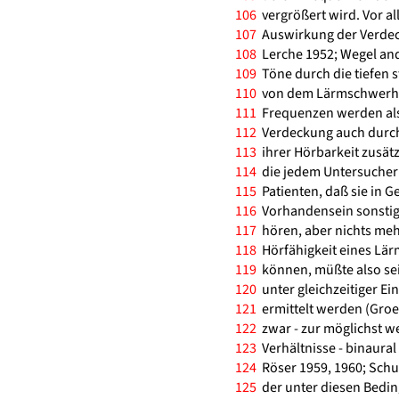
106
vergrößert wird. Vor al
107
Auswirkung der Verdecku
108
Lerche 1952; Wegel and
109
Töne durch die tiefen s
110
von dem Lärmschwerhör
111
Frequenzen werden also
112
Verdeckung auch durch 
113
ihrer Hörbarkeit zusätz
114
die jedem Untersucher
115
Patienten, daß sie in Ge
116
Vorhandensein sonstige
117
hören, aber nichts meh
118
Hörfähigkeit eines Lär
119
können, müßte also sei
120
unter gleichzeitiger E
121
ermittelt werden (Groe
122
zwar - zur möglichst 
123
Verhältnisse - binaural 
124
Röser 1959, 1960; Schub
125
der unter diesen Bedin