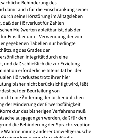
atsächliche Behinderung des
 damit auch für die Einschränkung seiner
 durch seine Hörstörung im Alltagsleben
, daß der Hörverlust für Zahlen
chen Meßwerten ableitbar ist, daß der
 für Einsilber unter Verwendung der von
r gegebenen Tabellen nur bedingte
schätzung des Grades der
rsönlichen Integrität durch eine
, und daß schließlich die zur Erzielung
ination erforderliche Intensität bei der
len Hörverlustes trotz ihrer hier
ng bisher nicht berücksichtigt wird, läßt
ndest bei der Beurteilung von
nicht eine Änderung der bisher üblichen
g der Minderung der Erwerbsfähigkeit
r Korrektur des bisherigen Verfahrens muß
atsache ausgegangen werden, daß für den
grund die Behinderung der Sprachrezeption
die Wahrnehmung anderer Umweltgeräusche