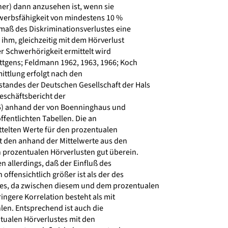
r) dann anzusehen ist, wenn sie
werbsfähigkeit von mindestens 10 %
maß des Diskriminationsverlustes eine
 ihm, gleichzeitig mit dem Hörverlust
r Schwerhörigkeit ermittelt wird
tgens; Feldmann 1962, 1963, 1966; Koch
ittlung erfolgt nach den
andes der Deutschen Gesellschaft der Hals
schäftsbericht der
75) anhand der von Boenninghaus und
ffentlichten Tabellen. Die an
telten Werte für den prozentualen
 den anhand der Mittelwerte aus den
prozentualen Hörverlusten gut überein.
n allerdings, daß der Einfluß des
offensichtlich größer ist als der des
tes, da zwischen diesem und dem prozentualen
ringere Korrelation besteht als mit
len. Entsprechend ist auch die
tualen Hörverlustes mit den