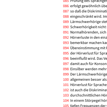
085
Prüfung des Sprachgehö
086
erfolgt gewöhnlich übe
087
so daß die Diskriminat
088
eingeschränkt wird. Im
089
Lärmschwerhörige stets
090
Schwerhörigkeit nicht s
091
Normalhörenden, sich a
092
Hörverluste in den ein
093
bemerkbar machen kann
094
Übereinstimmung mit R
095
der Hörverlust für Spra
096
beeinflußt wird. Das Ve
097
damit auch für Konsona
098
Einsilber werden mehr
099
Der Lärmschwerhörige 
100
allgemeinen besser als
101
Hörverlust für Sprache 
102
ist auch die Diskrimina
103
durchschnittlichen Hör
104
In einem Störpegel hör
105
tiefen Frequenzen der 