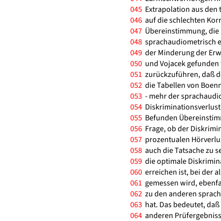
045
Extrapolation aus den t
046
auf die schlechten Korre
047
Übereinstimmung, die 
048
sprachaudiometrisch er
049
der Minderung der Erw
050
und Vojacek gefunden w
051
zurückzuführen, daß de
052
die Tabellen von Boen
053
- mehr der sprachaudio
054
Diskriminationsverlust
055
Befunden Übereinstim
056
Frage, ob der Diskrimi
057
prozentualen Hörverlust
058
auch die Tatsache zu se
059
die optimale Diskrimin
060
erreichen ist, bei der a
061
gemessen wird, ebenfal
062
zu den anderen spracha
063
hat. Das bedeutet, daß
064
anderen Prüfergebniss