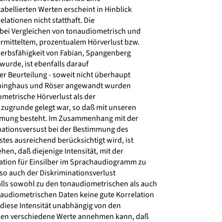
abellierten Werten erscheint in Hinblick
lationen nicht statthaft. Die
bei Vergleichen von tonaudiometrisch und
mitteltem, prozentualem Hörverlust bzw.
erbsfähigkeit von Fabian, Spangenberg
urde, ist ebenfalls darauf
r Beurteilung - soweit nicht überhaupt
ninghaus und Röser angewandt wurden
metrische Hörverlust als der
 zugrunde gelegt war, so daß mit unseren
mung besteht. Im Zusammenhang mit der
nationsversust bei der Bestimmung des
es ausreichend berücksichtigt wird, ist
hen, daß diejenige Intensität, mit der
ation für Einsilber im Sprachaudiogramm zu
lso auch der Diskriminationsverlust
ls sowohl zu den tonaudiometrischen als auch
udiometrischen Daten keine gute Korrelation
 diese Intensität unabhängig von den
en verschiedene Werte annehmen kann, daß