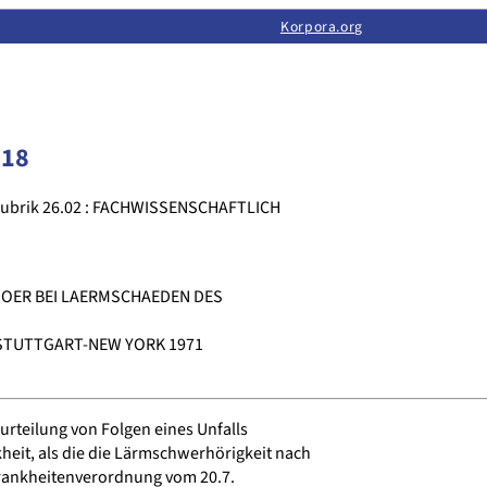
Limas:
Hauptseite
·
Inhalt
·
Suchen
·
Feedback
Korpora.org
·
Korpora.org
·
LINSE
218
rubrik 26.02 : FACHWISSENSCHAFTLICH
OER BEI LAERMSCHAEDEN DES
 STUTTGART-NEW YORK 1971
urteilung von Folgen eines Unfalls
heit, als die die Lärmschwerhörigkeit nach
krankheitenverordnung vom 20.7.