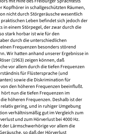
rs mit Hilfe des Freiburger Sprachtests
r Kopfhörer in schallgeschützten Räumen,
ion nicht durch Störgeräusche wesentlich
 praktischen Leben befindet sich jedoch der
 in einem Störpegel, der zwar durch die
o stark horbar ist wie für den
ber durch die unterschiedlichen
zelnen Frequenzen besonders störend
. Wir hatten anhand unserer Ergebnisse in
öser (1963) zeigen können, daß
che vor allem durch die tiefen Frequenzen
rständnis für Flüstersprache (und
nten) sowie die Diskrimination für
 von den höheren Frequenzen beeinflußt.
hört nun die tiefen Frequenzen im
 die höheren Frequenzen. Deshalb ist der
relativ gering, und in ruhiger Umgebung
tion verhältnismäßig gut im Vergleich zum
verlust und zum Hörverlust bei 4000 Hz.
t der Lärmschwerhörige vor allem die
Geräusche, so daß der Hörverlust