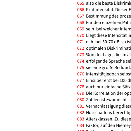
065
also die beste Diskrimi
066
Prüfintensität. Dieser 
067
Bestimmung des prozent
068
Für den einzelnen Patie
069
sein, bei welcher Intens
070
Liegt diese Intensität
071
d. h. bei 50-70 dB, so is
072
optimalen Diskriminatio
073
% in der Lage, die im 
074
erfolgende Sprache sei
075
sie eine große Redundan
076
Intensität jedoch selbs
077
Einsilber erst bei 100 dB
078
auch nur einfache Sätz
079
Die Korrelation der opt
080
Zahlen ist zwar nicht sc
081
Vernachlässigung dieses
082
Hörschadens berechtigt
083
Altersklassen. Zu dies
084
Faktor, auf den Niemeye