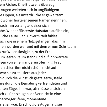
em Fächer. Eine Blutwelle überzog
e Augen weiteten sich in ungläubigem
e Lippen, als unterdrücke er gewaltsam
endwoher hörte er seinen Namen nennnen,
nach ihm verlangte, daß er sich in
. Wieder flüsterste Hatsutaro auf ihn ein,
iche Laute. Jäh, unvermittelt fühlte
 sich wie in einem Netz gefangen, das ihm
fen worden war und mit dem er nun Schritt um
s zur Willenslosigkeit, zu der Frau
im leeren Raum stand und auf ihn wartete.
esen von einem anderen Stern (...) Frau
rschien ihm nicht schön, nicht auf
ar sie zu stilisiert, aus jeder
durch die künstlich gesteigerte, steile
ihre durch die Bemalung verfremdeten und
ten Züge. Ihm war, als müsse er sich an
ch zu überzeugen, daß er nicht in eine
 hervorgerufene, momentane
allen war. Er schloß die Augen, riß sie