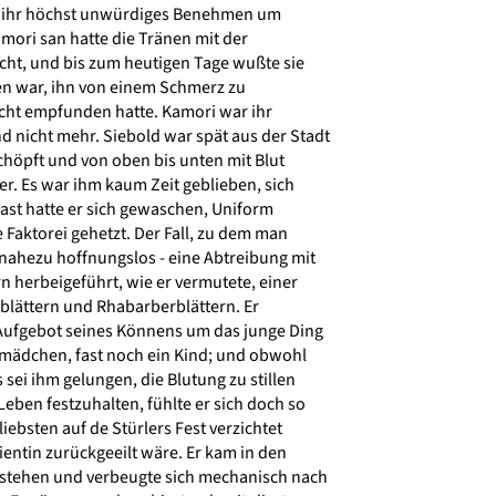
ür ihr höchst unwürdiges Benehmen um
ori san hatte die Tränen mit der
ht, und bis zum heutigen Tage wußte sie
en war, ihn von einem Schmerz zu
cht empfunden hatte. Kamori war ihr
icht mehr. Siebold war spät aus der Stadt
öpft und von oben bis unten mit Blut
r. Es war ihm kaum Zeit geblieben, sich
ast hatte er sich gewaschen, Uniform
 Faktorei gehetzt. Der Fall, zu dem man
nahezu hoffnungslos - eine Abtreibung mit
 herbeigeführt, wie er vermutete, einer
lättern und Rhabarberblättern. Er
Aufgebot seines Könnens um das junge Ding
mädchen, fast noch ein Kind; und obwohl
sei ihm gelungen, die Blutung zu stillen
ben festzuhalten, fühlte er sich doch so
iebsten auf de Stürlers Fest verzichtet
ientin zurückgeeilt wäre. Er kam in den
e stehen und verbeugte sich mechanisch nach