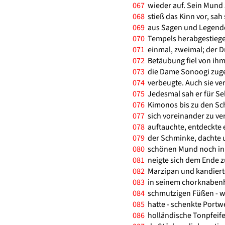
067
wieder auf. Sein Mund z
068
stieß das Kinn vor, sah s
069
aus Sagen und Legende
070
Tempels herabgestiegen
071
einmal, zweimal; der Dr
072
Betäubung fiel von ihm
073
die Dame Sonoogi zugeg
074
verbeugte. Auch sie verb
075
Jedesmal sah er für Se
076
Kimonos bis zu den Schu
077
sich voreinander zu ver
078
auftauchte, entdeckte e
079
der Schminke, dachte u
080
schönen Mund noch in 
081
neigte sich dem Ende zu
082
Marzipan und kandierte
083
in seinem chorknabenh
084
schmutzigen Füßen - wie
085
hatte - schenkte Portwe
086
holländische Tonpfeife