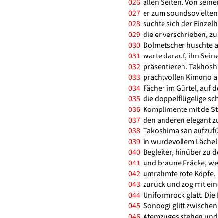
026
allen Seiten. Von seine
027
er zum soundsovielten 
028
suchte sich der Einzelh
029
die er verschrieben, zu
030
Dolmetscher huschte auf
031
warte darauf, ihn Seine
032
präsentieren. Takhoshim
033
prachtvollen Kimono a
034
Fächer im Gürtel, auf 
035
die doppelflügelige sc
036
Komplimente mit de Stü
037
den anderen elegant zur
038
Takoshima san aufzuführ
039
in wurdevollem Lächeln
040
Begleiter, hinüber zu de
041
und braune Fräcke, wei
042
umrahmte rote Köpfe. Er
043
zurück und zog mit ei
044
Uniformrock glatt. Die
045
Sonoogi glitt zwischen 
046
Atemzuges stehen und g