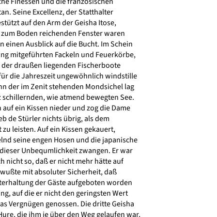
che Finessen und die französischen
n. Seine Excellenz, der Statthalter
stützt auf den Arm der Geisha Itose,
s zum Boden reichenden Fenster waren
 einen Ausblick auf die Bucht. Im Schein
ng mitgeführten Fackeln und Feuerkörbe,
e der draußen liegenden Fischerboote
ür die Jahreszeit ungewöhnlich windstille
hn der im Zenit stehenden Mondsichel lag
 schillernden, wie atmend bewegten See.
ch auf ein Kissen nieder und zog die Dame
eb de Stürler nichts übrig, als dem
 zu leisten. Auf ein Kissen gekauert,
lnd seine engen Hosen und die japanische
u dieser Unbequmlichkeit zwangen. Er war
 nicht so, daß er nicht mehr hätte auf
wußte mit absoluter Sicherheit, daß
nterhaltung der Gäste aufgeboten worden
g, auf die er nicht den geringsten Wert
as Vergnügen genossen. Die dritte Geisha
ure, die ihm je über den Weg gelaufen war,