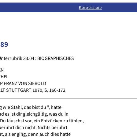
Limas:
Hauptseite
·
Inhalt
·
Suchen
·
Feedback
Korpora.org
·
Korpora.org
·
LINSE
189
Unterrubrik 33.04 : BIOGRAPHISCHES
EN
CHEL
PP FRANZ VON SIEBOLD
T STUTTGART 1970, S. 166-172
wie Stahl, das bist du ", hatte
 es ist dir gleichgültig, was du in
u täuschst vor, ein Entzücken zu fühlen,
berührt dich nicht. Nichts berührt
t, als er ging, denn auch dies hatte