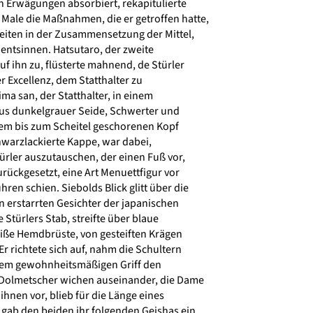
n Erwägungen absorbiert, rekapitulierte
Male die Maßnahmen, die er getroffen hatte,
eiten in der Zusammensetzung der Mittel,
 entsinnen. Hatsutaro, der zweite
 ihn zu, flüsterte mahnend, de Stürler
r Excellenz, dem Statthalter zu
a san, der Statthalter, in einem
us dunkelgrauer Seide, Schwerter und
dem bis zum Scheitel geschorenen Kopf
hwarzlackierte Kappe, war dabei,
rler auszutauschen, der einen Fuß vor,
ückgesetzt, eine Art Menuettfigur vor
en schien. Siebolds Blick glitt über die
 erstarrten Gesichter der japanischen
 Stürlers Stab, streifte über blaue
ße Hemdbrüste, von gesteiften Krägen
 richtete sich auf, nahm die Schultern
nem gewohnheitsmäßigen Griff den
 Dolmetscher wichen auseinander, die Dame
ihnen vor, blieb für die Länge eines
ab den beiden ihr folgenden Geishas ein