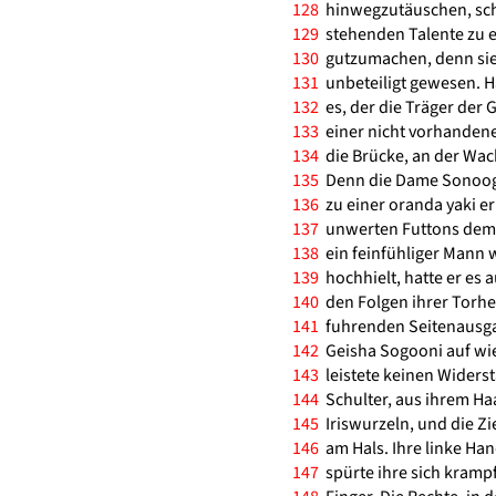
128
hinwegzutäuschen, schie
129
stehenden Talente zu en
130
gutzumachen, denn sie
131
unbeteiligt gewesen. H
132
es, der die Träger der 
133
einer nicht vorhandenen
134
die Brücke, an der Wac
135
Denn die Dame Sonoogi 
136
zu einer oranda yaki er
137
unwerten Futtons dem 
138
ein feinfühliger Mann 
139
hochhielt, hatte er es 
140
den Folgen ihrer Torhei
141
fuhrenden Seitenausgang
142
Geisha Sogooni auf wie 
143
leistete keinen Widers
144
Schulter, aus ihrem Haa
145
Iriswurzeln, und die Zi
146
am Hals. Ihre linke Han
147
spürte ihre sich kramp