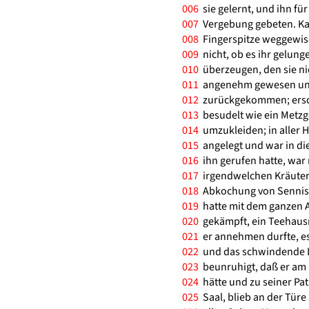
006
sie gelernt, und ihn f
007
Vergebung gebeten. Kam
008
Fingerspitze weggewisc
009
nicht, ob es ihr gelung
010
überzeugen, den sie ni
011
angenehm gewesen und n
012
zurückgekommen; ersch
013
besudelt wie ein Metzge
014
umzukleiden; in aller H
015
angelegt und war in die
016
ihn gerufen hatte, war 
017
irgendwelchen Kräutern
018
Abkochung von Sennisb
019
hatte mit dem ganzen 
020
gekämpft, ein Teehaus
021
er annehmen durfte, es 
022
und das schwindende Le
023
beunruhigt, daß er am l
024
hätte und zu seiner Pat
025
Saal, blieb an der Tür