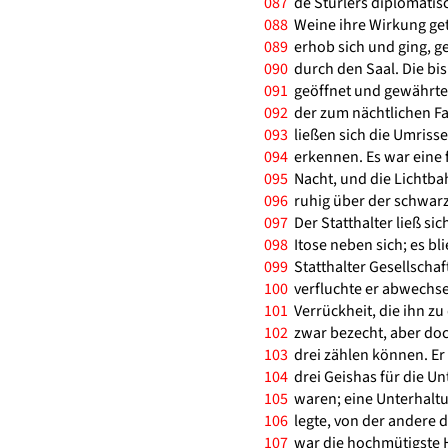
087
de Stürlers diplomatis
088
Weine ihre Wirkung geta
089
erhob sich und ging, ge
090
durch den Saal. Die bi
091
geöffnet und gewährten
092
der zum nächtlichen Fa
093
ließen sich die Umriss
094
erkennen. Es war eine f
095
Nacht, und die Lichtba
096
ruhig über der schwarz
097
Der Statthalter ließ si
098
Itose neben sich; es bli
099
Statthalter Gesellschaft
100
verfluchte er abwechse
101
Verrückheit, die ihn z
102
zwar bezecht, aber doch
103
drei zählen können. Er 
104
drei Geishas für die U
105
waren; eine Unterhaltun
106
legte, von der andere d
107
war die hochmütigste H