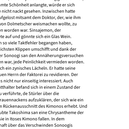
hmte Schönheit anlangte, würde er sich
e nicht nackt gesehen. Inzwischen hatte
ufgelost mitsamt dem Doktor, der, wie ihm
 von Dolmetscher weismachen wollte, zu
en worden war. Sinsajemon, der
e auf und gönnte sich ein Glas Wein.
h so viele Taktfehler begangen haben,
ichsten Klippen umschifft und dank der
der Sonoogi san den Annäherungsversuchen
n war, jede Peinlichkeit vermieden worden.
h ein zynisches Lächeln. Er hatte seine
n Herrn der Faktorei zu revidieren. Der
nicht nur einseitig interessiert. Auch
atthalter befand sich in einem Zustand der
 verführte, de Stürler über die
rauennackens aufzuklären, der sich wie ein
 Rückenausschnitt des Kimonos erhebt. Und
ubte Takoshima san eine Chrysantheme der
ie in Itoses Kimono fallen. In dem
haft über das Verschwinden Sonoogis