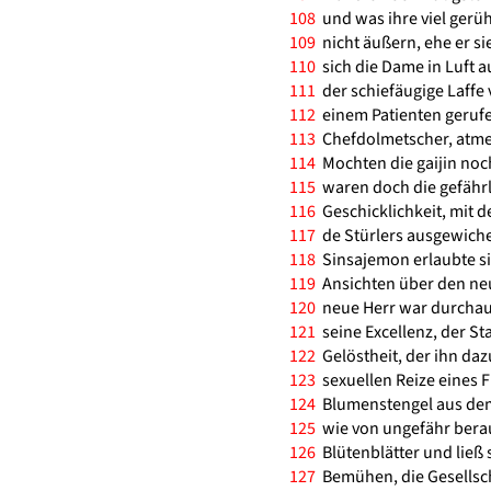
108
und was ihre viel gerü
109
nicht äußern, ehe er si
110
sich die Dame in Luft a
111
der schiefäugige Laffe
112
einem Patienten geruf
113
Chefdolmetscher, atmet
114
Mochten die gaijin noc
115
waren doch die gefährl
116
Geschicklichkeit, mit 
117
de Stürlers ausgewiche
118
Sinsajemon erlaubte sic
119
Ansichten über den neue
120
neue Herr war durchaus 
121
seine Excellenz, der St
122
Gelöstheit, der ihn dazu
123
sexuellen Reize eines F
124
Blumenstengel aus dem
125
wie von ungefähr bera
126
Blütenblätter und ließ s
127
Bemühen, die Gesellsc