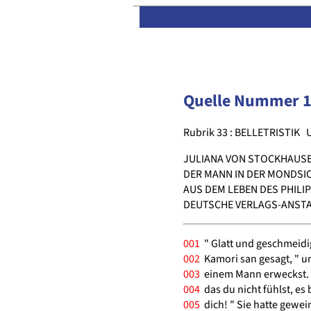
Quelle Nummer 
Rubrik 33 : BELLETRISTIK
JULIANA VON STOCKHAUS
DER MANN IN DER MONDSI
AUS DEM LEBEN DES PHILI
DEUTSCHE VERLAGS-ANSTAL
001
" Glatt und geschmeidig 
002
Kamori san gesagt, " und
003
einem Mann erweckst. D
004
das du nicht fühlst, es 
005
dich! " Sie hatte gewein