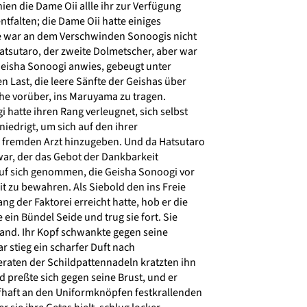
n die Dame Oii allle ihr zur Verfügung
tfalten; die Dame Oii hatte einiges
 war an dem Verschwinden Sonoogis nicht
atsutaro, der zweite Dolmetscher, aber war
Geisha Sonoogi anwies, gebeugt unter
 Last, die leere Sänfte der Geishas über
he vorüber, ins Maruyama zu tragen.
hatte ihren Rang verleugnet, sich selbst
niedrigt, um sich auf den ihrer
fremden Arzt hinzugeben. Und da Hatsutaro
war, der das Gebot der Dankbarkeit
auf sich genommen, die Geisha Sonoogi vor
t zu bewahren. Als Siebold den ins Freie
 der Faktorei erreicht hatte, hob er die
ein Bündel Seide und trug sie fort. Sie
tand. Ihr Kopf schwankte gegen seine
r stieg ein scharfer Duft nach
eraten der Schildpattennadeln kratzten ihn
d preßte sich gegen seine Brust, und er
fhaft an den Uniformknöpfen festkrallenden