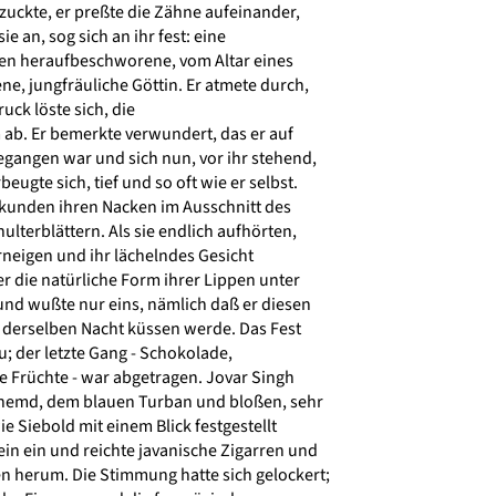
uckte, er preßte die Zähne aufeinander,
ie an, sog sich an ihr fest: eine
n heraufbeschworene, vom Altar eines
e, jungfräuliche Göttin. Er atmete durch,
uck löste sich, die
 ab. Er bemerkte verwundert, das er auf
angen war und sich nun, vor ihr stehend,
eugte sich, tief und so oft wie er selbst.
kunden ihren Nacken im Ausschnitt des
lterblättern. Als sie endlich aufhörten,
neigen und ihr lächelndes Gesicht
r die natürliche Form ihrer Lippen unter
nd wußte nur eins, nämlich daß er diesen
derselben Nacht küssen werde. Das Fest
; der letzte Gang - Schokolade,
 Früchte - war abgetragen. Jovar Singh
emd, dem blauen Turban und bloßen, sehr
 Siebold mit einem Blick festgestellt
in ein und reichte javanische Zigarren und
n herum. Die Stimmung hatte sich gelockert;