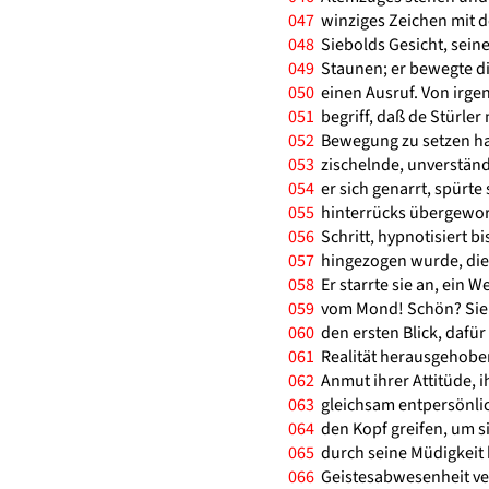
047
winziges Zeichen mit d
048
Siebolds Gesicht, sein
049
Staunen; er bewegte di
050
einen Ausruf. Von irg
051
begriff, daß de Stürler 
052
Bewegung zu setzen habe
053
zischelnde, unverständl
054
er sich genarrt, spürte
055
hinterrücks übergewor
056
Schritt, hypnotisiert bi
057
hingezogen wurde, die 
058
Er starrte sie an, ein W
059
vom Mond! Schön? Sie e
060
den ersten Blick, dafür w
061
Realität herausgehoben 
062
Anmut ihrer Attitüde, 
063
gleichsam entpersönlich
064
den Kopf greifen, um si
065
durch seine Müdigkeit
066
Geistesabwesenheit verf