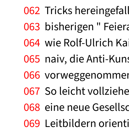
062
Tricks hereingefal
063
bisherigen " Feier
064
wie Rolf-Ulrich Ka
065
naiv, die Anti-Kuns
066
vorweggenommene Ku
067
So leicht vollziehe
068
eine neue Gesellsch
069
Leitbildern orient