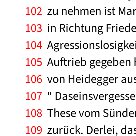
102
zu nehmen ist Marc
103
in Richtung Fried
104
Agressionslosigke
105
Auftrieb gegeben h
106
von Heidegger aus
107
" Daseinsvergessenh
108
These vom Sündenfa
109
zurück. Derlei, 