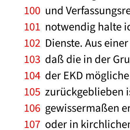
100
und Verfassungsre
101
notwendig halte i
102
Dienste. Aus einer
103
daß die in der Gr
104
der EKD möglichen
105
zurückgeblieben is
106
gewissermaßen ers
107
oder in kirchliche