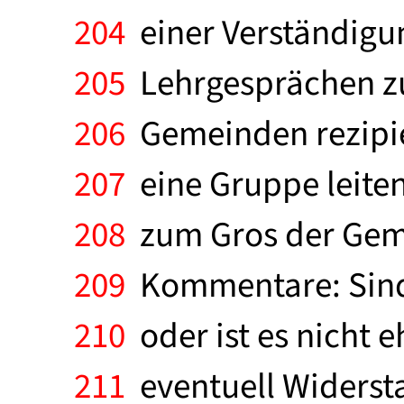
204
einer Verständigun
205
Lehrgesprächen zun
206
Gemeinden rezipi
207
eine Gruppe leite
208
zum Gros der Gemei
209
Kommentare: Sind 
210
oder ist es nicht eh
211
eventuell Widerst