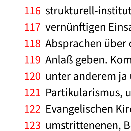
116
strukturell-instit
117
vernünftigen Einsa
118
Absprachen über d
119
Anlaß geben. Komm
120
unter anderem ja 
121
Partikularismus, u
122
Evangelischen Kirc
123
umstrittenenen, Beg