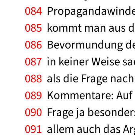
084
Propagandawinde s
085
kommt man aus dem
086
Bevormundung der 
087
in keiner Weise sa
088
als die Frage nac
089
Kommentare: Auf de
090
Frage ja besonders
091
allem auch das Arg