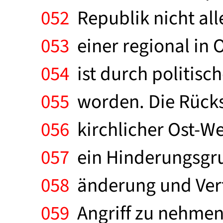
052
Republik nicht alle
053
einer regional in 
054
ist durch politis
055
worden. Die Rücksi
056
kirchlicher Ost-We
057
ein Hinderungsgrun
058
änderung und Verf
059
Angriff zu nehmen