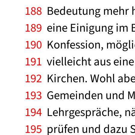
188
Bedeutung mehr ha
189
eine Einigung im 
190
Konfession, möglic
191
vielleicht aus ein
192
Kirchen. Wohl aber
193
Gemeinden und Mit
194
Lehrgespräche, näm
195
prüfen und dazu S