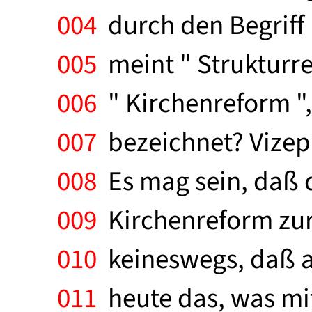
004
durch den Begriff 
005
meint " Strukturre
006
" Kirchenreform "
007
bezeichnet? Vizepr
008
Es mag sein, daß 
009
Kirchenreform zurü
010
keineswegs, daß au
011
heute das, was mi