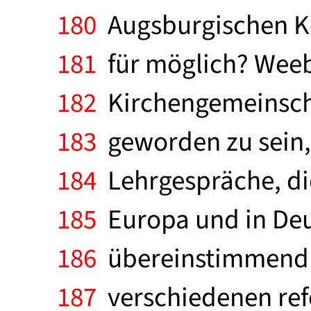
180
Augsburgischen Ko
181
für möglich? Weeb
182
Kirchengemeinscha
183
geworden zu sein, 
184
Lehrgespräche, die
185
Europa und in Deut
186
übereinstimmend zu
187
verschiedenen ref