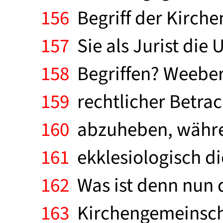
156
Begriff der Kirch
157
Sie als Jurist die
158
Begriffen? Weeber:
159
rechtlicher Betrac
160
abzuheben, währen
161
ekklesiologisch di
162
Was ist denn nun d
163
Kirchengemeinscha