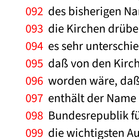
092
des bisherigen Nam
093
die Kirchen drüben
094
es sehr unterschied
095
daß von den Kirch
096
worden wäre, daß 
097
enthält der Name 
098
Bundesrepublik fü
099
die wichtigsten A