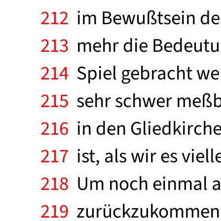
212
im Bewußtsein der
213
mehr die Bedeutun
214
Spiel gebracht we
215
sehr schwer meßbar
216
in den Gliedkirche
217
ist, als wir es vi
218
Um noch einmal au
219
zurückzukommen: B