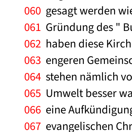
060
gesagt werden wie 
061
Gründung des " Bu
062
haben diese Kirch
063
engeren Gemeinsch
064
stehen nämlich vor 
065
Umwelt besser wah
066
eine Aufkündigung
067
evangelischen Chri