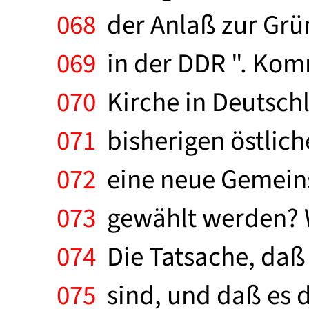
068
der Anlaß zur Grü
069
in der DDR ". Komm
070
Kirche in Deutsch
071
bisherigen östliche
072
eine neue Gemeins
073
gewählt werden? W
074
Die Tatsache, daß
075
sind, und daß es 