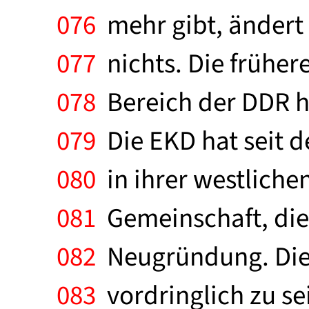
076
mehr gibt, ändert
077
nichts. Die früher
078
Bereich der DDR h
079
Die EKD hat seit 
080
in ihrer westliche
081
Gemeinschaft, die s
082
Neugründung. Die 
083
vordringlich zu s