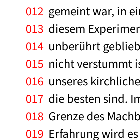
012
gemeint war, in ei
013
diesem Experimenti
014
unberührt gebliebe
015
nicht verstummt i
016
unseres kirchlich
017
die besten sind. I
018
Grenze des Machba
019
Erfahrung wird es 