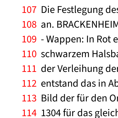
107
Die Festlegung de
108
an. BRACKENHEIM, 
109
- Wappen: In Rot e
110
schwarzem Halsband
111
der Verleihung der
112
entstand das in Ab
113
Bild der für den Or
114
1304 für das gleic