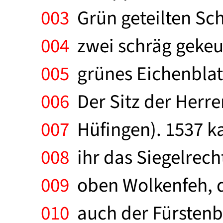
003
Grün geteilten Schi
004
zwei schräg gekeu
005
grünes Eichenblatt
006
Der Sitz der Herre
007
Hüfingen). 1537 ka
008
ihr das Siegelrecht
009
oben Wolkenfeh, d
010
auch der Fürstenb