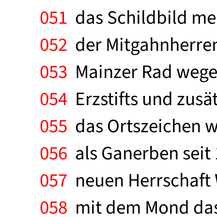
051
das Schildbild meh
052
der Mitgahnherren
053
Mainzer Rad wegen
054
Erzstifts und zusä
055
das Ortszeichen w
056
als Ganerben seit 
057
neuen Herrschaft 
058
mit dem Mond das 