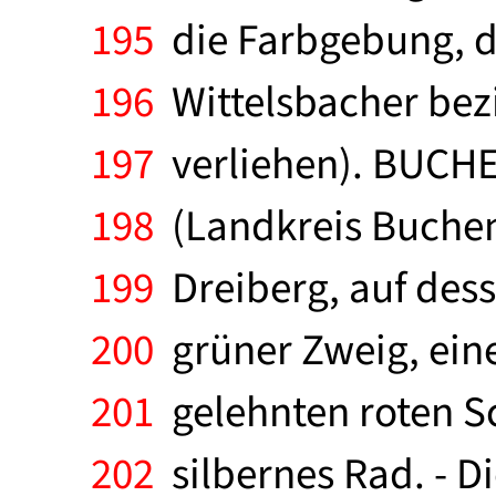
195
die Farbgebung, d
196
Wittelsbacher bezie
197
verliehen). BUCH
198
(Landkreis Buchen)
199
Dreiberg, auf dess
200
grüner Zweig, ein
201
gelehnten roten Sc
202
silbernes Rad. - D