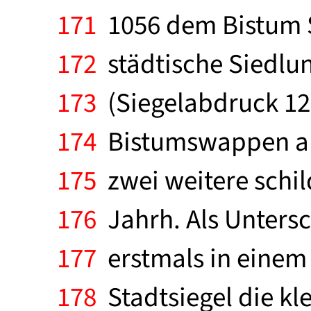
171
1056 dem Bistum S
172
städtische Siedlu
173
(Siegelabdruck 127
174
Bistumswappen all
175
zwei weitere schild
176
Jahrh. Als Untersc
177
erstmals in einem
178
Stadtsiegel die kle