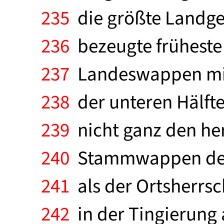
235
die größte Landge
236
bezeugte früheste 
237
Landeswappen mit
238
der unteren Hälft
239
nicht ganz den her
240
Stammwappen der 
241
als der Ortsherrsc
242
in der Tingierung 