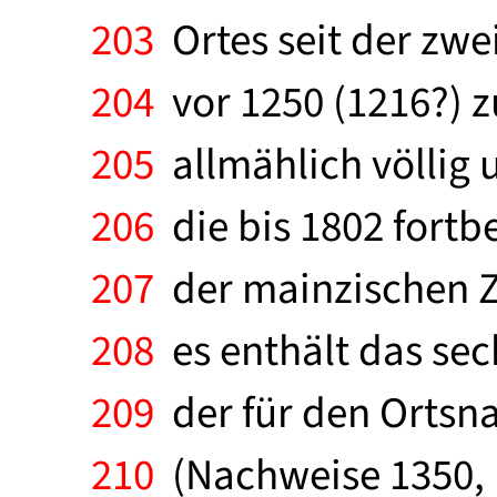
203
Ortes seit der zwe
204
vor 1250 (1216?) z
205
allmählich völlig u
206
die bis 1802 fortbe
207
der mainzischen Ze
208
es enthält das sec
209
der für den Ortsn
210
(Nachweise 1350, 1