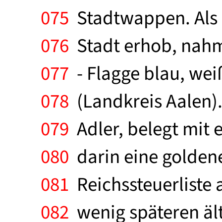
075
Stadtwappen. Als 
076
Stadt erhob, nahm
077
- Flagge blau, we
078
(Landkreis Aalen).
079
Adler, belegt mit 
080
darin eine goldene
081
Reichssteuerliste a
082
wenig späteren ält