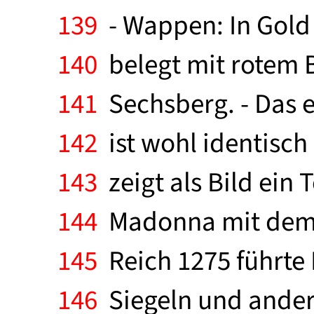
139
- Wappen: In Gold 
140
belegt mit rotem B
141
Sechsberg. - Das e
142
ist wohl identisch
143
zeigt als Bild ein
144
Madonna mit dem 
145
Reich 1275 führte 
146
Siegeln und andere