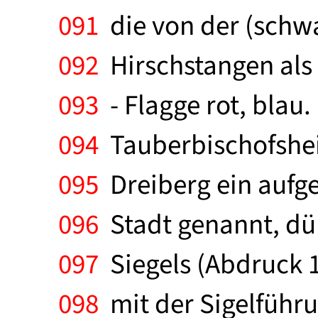
091
die von der (schw
092
Hirschstangen als 
093
- Flagge rot, blau
094
Tauberbischofshei
095
Dreiberg ein aufge
096
Stadt genannt, dür
097
Siegels (Abdruck 
098
mit der Sigelführ