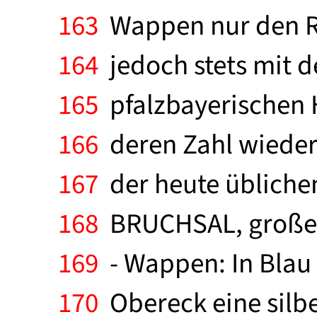
163
Wappen nur den Ra
164
jedoch stets mit 
165
pfalzbayerischen 
166
deren Zahl wiederh
167
der heute üblichen
168
BRUCHSAL, große K
169
- Wappen: In Blau 
170
Obereck eine silbe