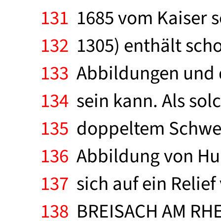
131
1685 vom Kaiser se
132
1305) enthält scho
133
Abbildungen und de
134
sein kann. Als sol
135
doppeltem Schweif 
136
Abbildung von Hupp
137
sich auf ein Relief 
138
BREISACH AM RHEIN