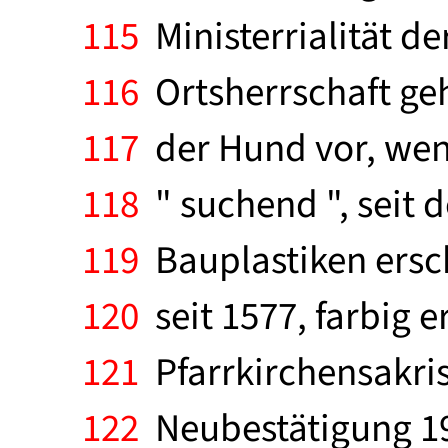
115
Ministerrialität d
116
Ortsherrschaft geh
117
der Hund vor, wen
118
" suchend ", seit 
119
Bauplastiken ersch
120
seit 1577, farbig e
121
Pfarrkirchensakris
122
Neubestätigung 195