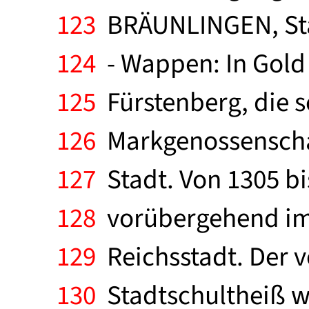
123
BRÄUNLINGEN, Sta
124
- Wappen: In Gold 
125
Fürstenberg, die s
126
Markgenossenschaf
127
Stadt. Von 1305 bi
128
vorübergehend im e
129
Reichsstadt. Der v
130
Stadtschultheiß wu