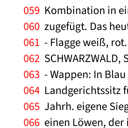
059
Kombination in ei
060
zugefügt. Das heut
061
- Flagge weiß, ro
062
SCHWARZWALD, Sta
063
- Wappen: In Blau e
064
Landgerichtssitz f
065
Jahrh. eigene Sieg
066
einen Löwen, der i