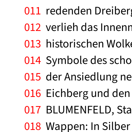
011
redenden Dreiberg
012
verlieh das Innen
013
historischen Wolk
014
Symbole des schon
015
der Ansiedlung neu
016
Eichberg und den B
017
BLUMENFELD, Stadt
018
Wappen: In Silber 