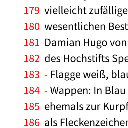
179
vielleicht zufällig
180
wesentlichen Best
181
Damian Hugo von S
182
des Hochstifts Spe
183
- Flagge weiß, bl
184
- Wappen: In Blau e
185
ehemals zur Kurpfa
186
als Fleckenzeichen