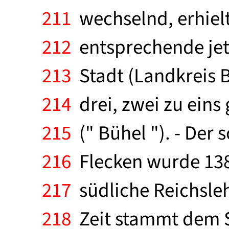
211
wechselnd, erhiel
212
entsprechende jetz
213
Stadt (Landkreis B
214
drei, zwei zu eins
215
(" Bühel "). - Der
216
Flecken wurde 138
217
südliche Reichsleh
218
Zeit stammt dem St