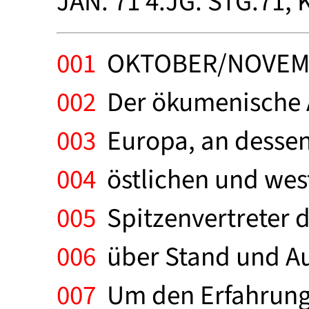
JAN. 71 4.JG. STG.71
001
OKTOBER/NOVEMBER
002
Der ökumenische Ar
003
Europa, an dessen 
004
östlichen und west
005
Spitzenvertreter de
006
über Stand und Aus
007
Um den Erfahrungsa