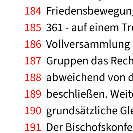
184
Friedensbewegung "
185
361 - auf einem Tre
186
Vollversammlung 
187
Gruppen das Recht
188
abweichend von de
189
beschließen. Weiter
190
grundsätzliche Gle
191
Der Bischofskonfer