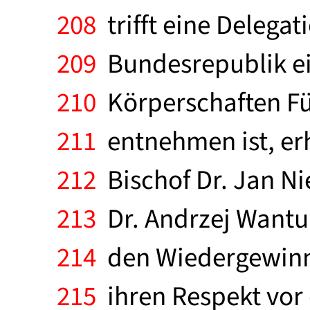
208
trifft eine Delega
209
Bundesrepublik ein
210
Körperschaften Fü
211
entnehmen ist, erh
212
Bischof Dr. Jan Ni
213
Dr. Andrzej Wantu
214
den Wiedergewinn 
215
ihren Respekt vor 