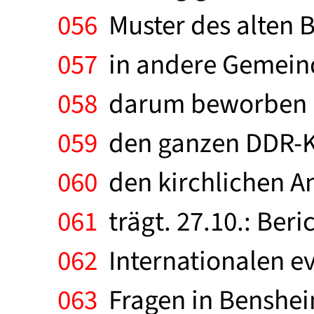
056
Muster des alten B
057
in andere Gemeind
058
darum beworben ha
059
den ganzen DDR-Ki
060
den kirchlichen A
061
trägt. 27.10.: Beri
062
Internationalen ev
063
Fragen in Bensheim