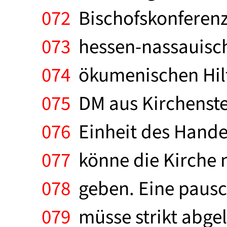
072
Bischofskonferenz
073
hessen-nassauisch
074
ökumenischen Hilf
075
DM aus Kirchensteu
076
Einheit des Handel
077
könne die Kirche nu
078
geben. Eine pausch
079
müsse strikt abgel