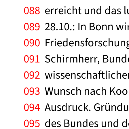
088
erreicht und das lu
089
28.10.: In Bonn wi
090
Friedensforschung 
091
Schirmherr, Bunde
092
wissenschaftlichen
093
Wunsch nach Koordi
094
Ausdruck. Gründung
095
des Bundes und de