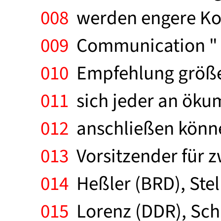
008
werden engere Kont
009
Communication " (
010
Empfehlung größere
011
sich jeder an ökum
012
anschließen könne
013
Vorsitzender für z
014
Heßler (BRD), Stel
015
Lorenz (DDR), Sch