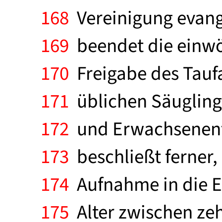
168
Vereinigung evange
169
beendet die einwö
170
Freigabe des Taufa
171
üblichen Säuglings
172
und Erwachsenenta
173
beschließt ferner
174
Aufnahme in die E
175
Alter zwischen zeh