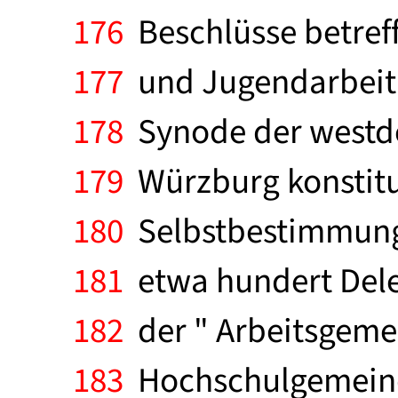
176
Beschlüsse betref
177
und Jugendarbeit. 
178
Synode der westde
179
Würzburg konstitu
180
Selbstbestimmung 
181
etwa hundert Deleg
182
der " Arbeitsgeme
183
Hochschulgemeinde