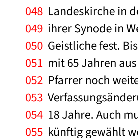
048
Landeskirche in de
049
ihrer Synode in We
050
Geistliche fest. B
051
mit 65 Jahren aus
052
Pfarrer noch weit
053
Verfassungsänderu
054
18 Jahre. Auch mu
055
künftig gewählt we