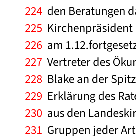
224
den Beratungen da
225
Kirchenpräsident H
226
am 1.12.fortgeset
227
Vertreter des Ökum
228
Blake an der Spit
229
Erklärung des Rate
230
aus den Landeskir
231
Gruppen jeder Art