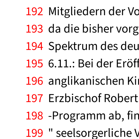
192
Mitgliedern der Vo
193
da die bisher vor
194
Spektrum des deut
195
6.11.: Bei der Erö
196
anglikanischen Kir
197
Erzbischof Robert 
198
-Programm ab, find
199
" seelsorgerliche 