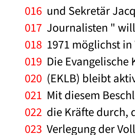
016
und Sekretär Jacq
017
Journalisten " wil
018
1971 möglichst in 
019
Die Evangelische K
020
(EKLB) bleibt akti
021
Mit diesem Beschlu
022
die Kräfte durch, d
023
Verlegung der Vol