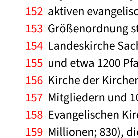
152
aktiven evangelisc
153
Größenordnung ste
154
Landeskirche Sach
155
und etwa 1200 Pfar
156
Kirche der Kirchen
157
Mitgliedern und 10
158
Evangelischen Kirc
159
Millionen; 830), di