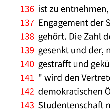
136
ist zu entnehmen, 
137
Engagement der St
138
gehört. Die Zahl d
139
gesenkt und der, n
140
gestrafft und gekü
141
" wird den Vertret
142
demokratischen Öff
143
Studentenschaft me