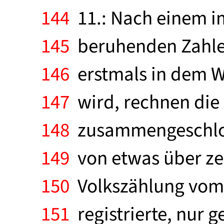
144
11.: Nach einem i
145
beruhenden Zahlen
146
erstmals in dem Wo
147
wird, rechnen die
148
zusammengeschloss
149
von etwas über zehn
150
Volkszählung vom 
151
registrierte, nur g