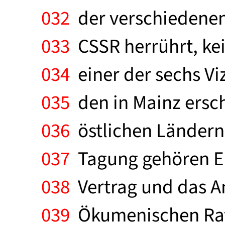
032
der verschiedenen 
033
CSSR herrührt, kei
034
einer der sechs Vi
035
den in Mainz ersch
036
östlichen Ländern
037
Tagung gehören En
038
Vertrag und das A
039
Ökumenischen Rate