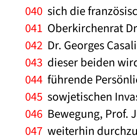
040
sich die französis
041
Oberkirchenrat Dr
042
Dr. Georges Casalis
043
dieser beiden wird
044
führende Persönlic
045
sowjetischen Invas
046
Bewegung, Prof. J
047
weiterhin durchzuse