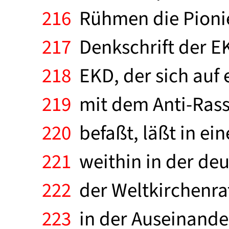
216
Rühmen die Pionier
217
Denkschrift der EKD
218
EKD, der sich auf 
219
mit dem Anti-Ras
220
befaßt, läßt in e
221
weithin in der deu
222
der Weltkirchenra
223
in der Auseinande