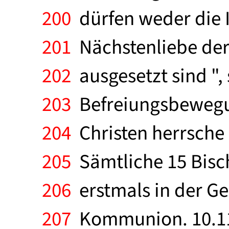
200
dürfen weder die I
201
Nächstenliebe der
202
ausgesetzt sind ", 
203
Befreiungsbewegung
204
Christen herrsche i
205
Sämtliche 15 Bisch
206
erstmals in der G
207
Kommunion. 10.11.: