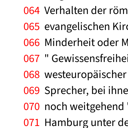
064
Verhalten der röm
065
evangelischen Kirc
066
Minderheit oder Me
067
" Gewissensfreihe
068
westeuropäischer D
069
Sprecher, bei ihne
070
noch weitgehend " v
071
Hamburg unter dem