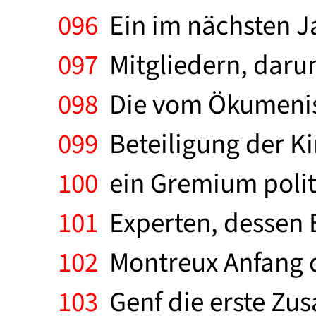
096
Ein im nächsten Ja
097
Mitgliedern, darun
098
Die vom Ökumenisc
099
Beteiligung der K
100
ein Gremium politi
101
Experten, dessen 
102
Montreux Anfang d
103
Genf die erste Zu