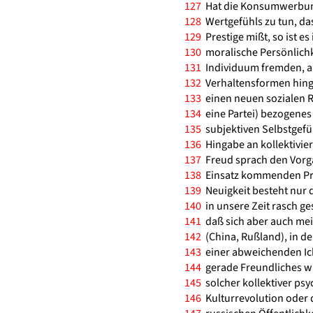
127
Hat die Konsumwerbung
128
Wertgefühls zu tun, da
129
Prestige mißt, so ist e
130
moralische Persönlichke
131
Individuum fremden, ab
132
Verhaltensformen hingib
133
einen neuen sozialen R
134
eine Partei) bezogenes 
135
subjektiven Selbstgefü
136
Hingabe an kollektivier
137
Freud sprach den Vorga
138
Einsatz kommenden Prak
139
Neuigkeit besteht nur 
140
in unsere Zeit rasch g
141
daß sich aber auch me
142
(China, Rußland), in de
143
einer abweichenden Ich-
144
gerade Freundliches w
145
solcher kollektiver psy
146
Kulturrevolution oder 