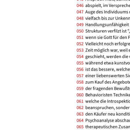
046
abspielt, im Verspreche
047
Auge des Individuums m
048
vielfach bis zur Unkennt
049
Handlungsunfähigkeit m
050
Strukturen verfilzt ist "
051
wenn sie Gott für den F
052
Vielleicht noch erfolgre
053
Zeit möglich war, weil 
054
geschieht, werden die 
055
während etwa kunstvoll
056
ist das bessere, welche
057
einer liebenswerten Si
058
zum Kauf des Angeboten
059
der fragenden Bewußts
060
Behavioristen Technike
061
welche die Introspekti
062
beanspruchen, sondern 
063
den Käufer neu konditi
064
Psychoanalyse abschau
065
therapeutischen Zusam