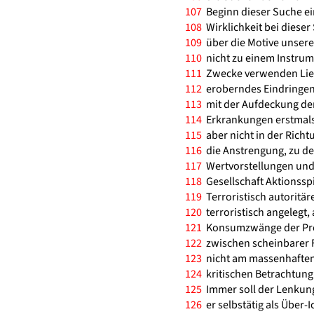
107
Beginn dieser Suche ei
108
Wirklichkeit bei dieser
109
über die Motive unseres
110
nicht zu einem Instrume
111
Zwecke verwenden Ließe
112
eroberndes Eindringen i
113
mit der Aufdeckung de
114
Erkrankungen erstmals g
115
aber nicht in der Richt
116
die Anstrengung, zu de
117
Wertvorstellungen und
118
Gesellschaft Aktionssp
119
Terroristisch autoritä
120
terroristisch angelegt,
121
Konsumzwänge der Prod
122
zwischen scheinbarer Fr
123
nicht am massenhaften 
124
kritischen Betrachtung 
125
Immer soll der Lenkungs
126
er selbstätig als Über