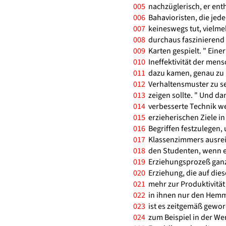
005
nachzüglerisch, er ent
006
Bahavioristen, die jed
007
keineswegs tut, vielme
008
durchaus faszinierend w
009
Karten gespielt. " Eine
010
Ineffektivität der mens
011
dazu kamen, genau zu be
012
Verhaltensmuster zu se
013
zeigen sollte. " Und da
014
verbesserte Technik we
015
erzieherischen Ziele i
016
Begriffen festzulegen, 
017
Klassenzimmers ausrei
018
den Studenten, wenn er
019
Erziehungsprozeß ganz 
020
Erziehung, die auf die
021
mehr zur Produktivität 
022
in ihnen nur den Hemm
023
ist es zeitgemäß gewo
024
zum Beispiel in der W