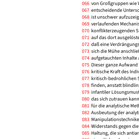
066
von Großgruppen wie 
067
entscheidende Untersch
068
ist unschwer aufzuzeig
069
verlaufenden Mechanis
070
konflikterzeugenden Sit
071
auf das dort ausgelöste
072
daß eine Verdrängungs
073
sich die Mühe anschließ
074
aufgetauchten Inhalte 
075
Dieser ganze Aufwand g
076
kritische Kraft des Indi
077
kritisch-bedrohlichen 
078
finden, anstatt blindlin
079
infantiler Lösungsmuste
080
das sich zutrauen kann,
081
für die analytische Met
082
Ausbeutung der analyti
083
Manipulationstechnik
084
Widerstands gegen die 
085
Haltung, die sich antia