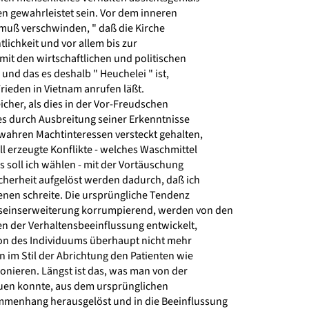
n gewahrleistet sein. Vor dem inneren
uß verschwinden, " daß die Kirche
lichkeit und vor allem bis zur
it den wirtschaftlichen und politischen
, und das es deshalb " Heuchelei " ist,
rieden in Vietnam anrufen läßt.
icher, als dies in der Vor-Freudschen
es durch Ausbreitung seiner Erkenntnisse
wahren Machtinteressen versteckt gehalten,
 erzeugte Konflikte - welches Waschmittel
s soll ich wählen - mit der Vortäuschung
cherheit aufgelöst werden dadurch, daß ich
en schreite. Die ursprüngliche Tendenz
einserweiterung korrumpierend, werden von den
n der Verhaltensbeeinflussung entwickelt,
on des Individuums überhaupt nicht mehr
im Stil der Abrichtung den Patienten wie
onieren. Längst ist das, was man von der
en konnte, aus dem ursprünglichen
menhang herausgelöst und in die Beeinflussung