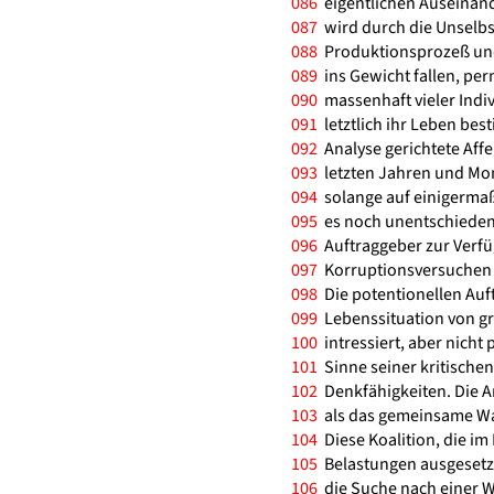
086
eigentlichen Auseinand
087
wird durch die Unselbs
088
Produktionsprozeß und
089
ins Gewicht fallen, per
090
massenhaft vieler Indi
091
letztlich ihr Leben bes
092
Analyse gerichtete Affe
093
letzten Jahren und Mon
094
solange auf einigermaß
095
es noch unentschieden i
096
Auftraggeber zur Verfügu
097
Korruptionsversuchen w
098
Die potentionellen Auft
099
Lebenssituation von g
100
intressiert, aber nicht
101
Sinne seiner kritischen
102
Denkfähigkeiten. Die A
103
als das gemeinsame Wa
104
Diese Koalition, die im
105
Belastungen ausgesetzt
106
die Suche nach einer Wa