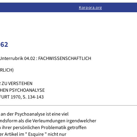
Limas:
Hauptseite
·
Inhalt
·
Suchen
·
Feedback
Korpora.org
·
Korpora.org
·
LINSE
162
Unterrubrik 04.02 : FACHWISSENSCHAFTLICH
RLICH)
R ZU VERSTEHEN
CHEN PSYCHOANALYSE
RT 1970, S. 134-143
an der Psychoanalyse ist eine viel
andsform als die Verleumdungen irgendwelcher
n ihrer persönlichen Problematik getroffen
r Artikel im " Esquire " nicht nur