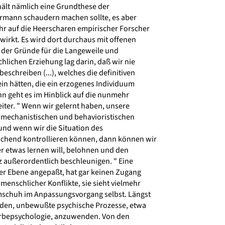
hält nämlich eine Grundthese der
ermann schaudern machen sollte, es aber
hr auf die Heerscharen empirischer Forscher
irkt. Es wird dort durchaus mit offenen
r der Gründe für die Langeweile und
chlichen Erziehung lag darin, daß wir nie
schreiben (...), welches die definitiven
in hätten, die ein erzogenes Individuum
nn geht es im Hinblick auf die nunmehr
iter. " Wenn wir gelernt haben, unsere
n mechanistischen und behavioristischen
und wenn wir die Situation des
chend kontrollieren können, dann können wir
 etwas lernen will, belohnen und den
außerordentlich beschleunigen. " Eine
ser Ebene angepaßt, hat gar keinen Zugang
menschlicher Konflikte, sie sieht vielmehr
schuh im Anpassungsvorgang selbst. Längst
rden, unbewußte psychische Prozesse, etwa
erbepsychologie, anzuwenden. Von den