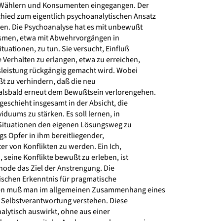
Wählern und Konsumenten eingegangen. Der
ied zum eigentlich psychoanalytischen Ansatz
en. Die Psychoanalyse hat es mit unbewußt
men, etwa mit Abwehrvorgängen in
uationen, zu tun. Sie versucht, Einfluß
 Verhalten zu erlangen, etwa zu erreichen,
leistung rückgängig gemacht wird. Wobei
t zu verhindern, daß die neu
alsbald erneut dem Bewußtsein verlorengehen.
eschieht insgesamt in der Absicht, die
viduums zu stärken. Es soll lernen, in
Situationen den eigenen Lösungsweg zu
gs Opfer in ihm bereitliegender,
r von Konflikten zu werden. Ein Ich,
 seine Konflikte bewußt zu erleben, ist
hode das Ziel der Anstrengung. Die
schen Erkenntnis für pragmatische
en muß man im allgemeinen Zusammenhang eines
Selbstverantwortung verstehen. Diese
nalytisch auswirkt, ohne aus einer