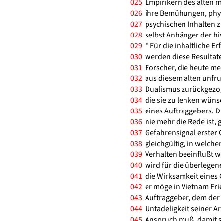
025
Empirikern des alten ma
026
ihre Bemühungen, phys
027
psychischen Inhalten zu
028
selbst Anhänger der hi
029
" Für die inhaltliche E
030
werden diese Resultate 
031
Forscher, die heute me
032
aus diesem alten unfru
033
Dualismus zurückgezogen
034
die sie zu lenken wün
035
eines Auftraggebers. D
036
nie mehr die Rede ist, g
037
Gefahrensignal erster 
038
gleichgültig, in welc
039
Verhalten beeinflußt w
040
wird für die überlegene
041
die Wirksamkeit eines G
042
er möge in Vietnam Fried
043
Auftraggeber, dem der 
044
Untadeligkeit seiner A
045
Anspruch muß, damit s