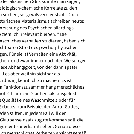
terialistischen Stils konnte man sagen,
iologisch-chemische Korrelate zu den
 suchen, sei gewiß verdienstvoll. Doch
storischen Materialismus schreiben heute:
rforschung des Psychischen allerdings
ziemlich irrelevant bleiben. " Die
nschliches Verhalten studieren, haben sich
chtbaren Streit des psycho-physischen
. Für sie ist Verhalten eine Aktivität,
schen, und zwar immer nach den Weisungen
iese Abhängigkeit, von der dann später
ilt es aber weithin sichtbar als
Ordnung kenntlich zu machen. Es ist
hem Funktionszusammenhang menschliches
ird. Ob nun ein Glaubensakt ausgelöst
 Qualität eines Waschmittels oder für
ebetes, zum Beispiel den Anruf Gottes,
en stiften, in jedem Fall will der
Glaubenseinsatz zugute kommen soll, die
rgumente anerkannt sehen. Genau dieser
ich menschliches Verhalten absichtsgemäß