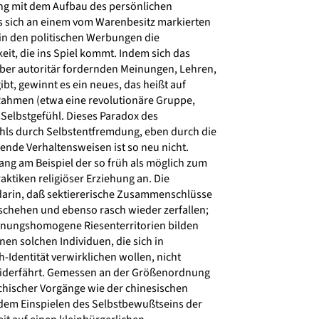
 mit dem Aufbau des persönlichen
s sich an einem vom Warenbesitz markierten
s in den politischen Werbungen die
it, die ins Spiel kommt. Indem sich das
er autoritär fordernden Meinungen, Lehren,
t, gewinnt es ein neues, das heißt auf
ahmen (etwa eine revolutionäre Gruppe,
Selbstgefühl. Dieses Paradox des
hls durch Selbstentfremdung, eben durch die
ende Verhaltensweisen ist so neu nicht.
ng am Beispiel der so früh als möglich zum
tiken religiöser Erziehung an. Die
darin, daß sektiererische Zusammenschlüsse
eschehen und ebenso rasch wieder zerfallen;
inungshomogene Riesenterritorien bilden
nen solchen Individuen, die sich in
Identität verwirklichen wollen, nicht
iderfährt. Gemessen an der Größenordnung
chischer Vorgänge wie der chinesischen
dem Einspielen des Selbstbewußtseins der