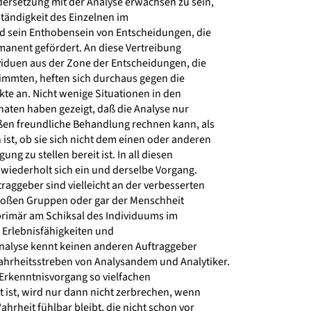
ersetzung mit der Analyse erwachsen zu sein,
tändigkeit des Einzelnen im
 sein Enthobensein von Entscheidungen, die
manent gefördert. An diese Vertreibung
viduen aus der Zone der Entscheidungen, die
timmten, heften sich durchaus gegen die
kte an. Nicht wenige Situationen in den
aten haben gezeigt, daß die Analyse nur
en freundliche Behandlung rechnen kann, als
st, ob sie sich nicht dem einen oder anderen
ng zu stellen bereit ist. In all diesen
iederholt sich ein und derselbe Vorgang.
raggeber sind vielleicht an der verbesserten
roßen Gruppen oder gar der Menschheit
 primär am Schiksal des Individuums im
 Erlebnisfähigkeiten und
nalyse kennt keinen anderen Auftraggeber
hrheitsstreben von Analysandem und Analytiker.
 Erkenntnisvorgang so vielfachen
 ist, wird nur dann nicht zerbrechen, wenn
hrheit fühlbar bleibt, die nicht schon vor