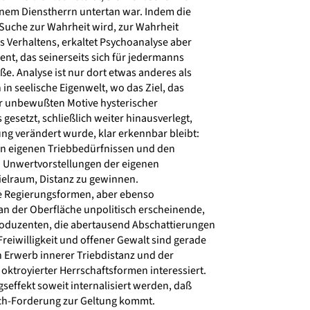
nem Dienstherrn untertan war. Indem die
 Suche zur Wahrheit wird, zur Wahrheit
 Verhaltens, erkaltet Psychoanalyse aber
nt, das seinerseits sich für jedermanns
. Analyse ist nur dort etwas anderes als
n seelische Eigenwelt, wo das Ziel, das
r unbewußten Motive hysterischer
esetzt, schließlich weiter hinausverlegt,
ung verändert wurde, klar erkennbar bleibt:
n eigenen Triebbedürfnissen und den
 Unwertvorstellungen der eigenen
ielraum, Distanz zu gewinnen.
re Regierungsformen, aber ebenso
 an der Oberfläche unpolitisch erscheinende,
uzenten, die abertausend Abschattierungen
eiwilligkeit und offener Gewalt sind gerade
Erwerb innerer Triebdistanz und der
oktroyierter Herrschaftsformen interessiert.
effekt soweit internalisiert werden, daß
-Ich-Forderung zur Geltung kommt.