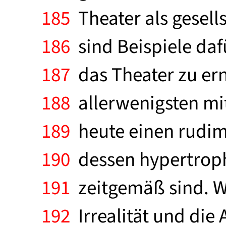
185
Theater als gesell
186
sind Beispiele daf
187
das Theater zu er
188
allerwenigsten mit
189
heute einen rudime
190
dessen hypertroph
191
zeitgemäß sind. We
192
Irrealität und die