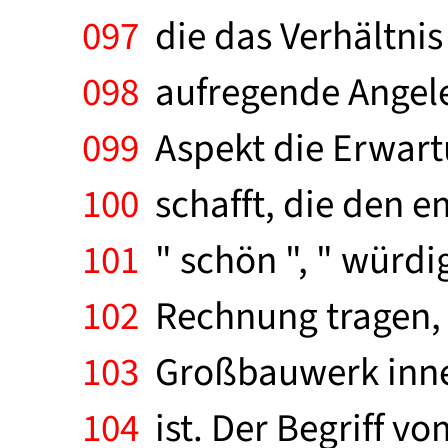
097
die das Verhältnis
098
aufregende Angele
099
Aspekt die Erwart
100
schafft, die den e
101
" schön ", " würdig 
102
Rechnung tragen, u
103
Großbauwerk inner
104
ist. Der Begriff v