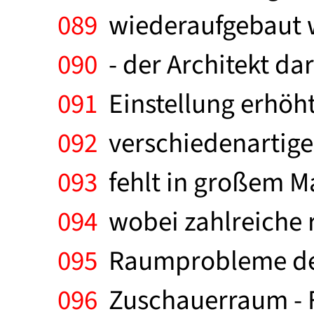
089
wiederaufgebaut w
090
- der Architekt da
091
Einstellung erhöht
092
verschiedenartige
093
fehlt in großem M
094
wobei zahlreiche r
095
Raumprobleme des
096
Zuschauerraum - Fo