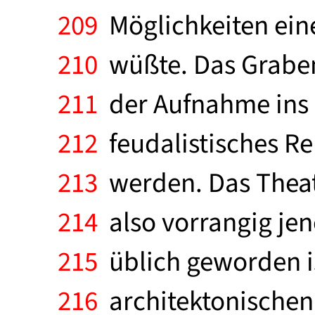
209
Möglichkeiten ein
210
wüßte. Das Graben
211
der Aufnahme ins B
212
feudalistisches Re
213
werden. Das Theater
214
also vorrangig jene
215
üblich geworden is
216
architektonischen 