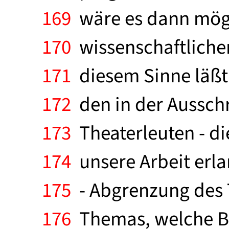
169
wäre es dann mögl
170
wissenschaftlicher
171
diesem Sinne läßt 
172
den in der Aussch
173
Theaterleuten - d
174
unsere Arbeit erla
175
- Abgrenzung des 
176
Themas, welche Be