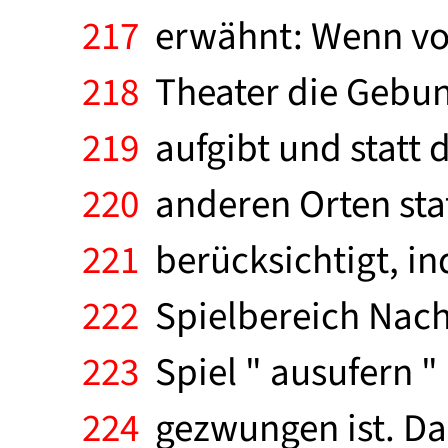
217
erwähnt: Wenn von
218
Theater die Gebund
219
aufgibt und statt 
220
anderen Orten stat
221
berücksichtigt, in
222
Spielbereich Nachb
223
Spiel " ausufern "
224
gezwungen ist. Das