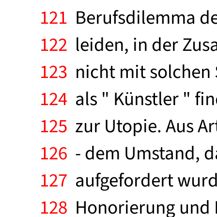
121
Berufsdilemma des
122
leiden, in der Zus
123
nicht mit solchen 
124
als " Künstler " fi
125
zur Utopie. Aus A
126
- dem Umstand, daß
127
aufgefordert wurde
128
Honorierung und R