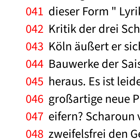
041
dieser Form " Lyri
042
Kritik der drei Sch
043
Köln äußert er sic
044
Bauwerke der Saiso
045
heraus. Es ist leid
046
großartige neue Ph
047
eifern? Scharoun v
048
zweifelsfrei den G