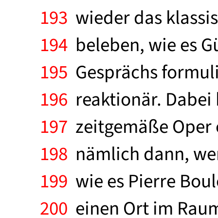
193
wieder das klassi
194
beleben, wie es Gü
195
Gesprächs formulie
196
reaktionär. Dabei 
197
zeitgemäße Oper ei
198
nämlich dann, wenn
199
wie es Pierre Boul
200
einen Ort im Raum