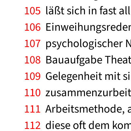
105
läßt sich in fast 
106
Einweihungsreden 
107
psychologischer N
108
Bauaufgabe Theater
109
Gelegenheit mit sic
110
zusammenzurbeiten,
111
Arbeitsmethode, a
112
diese oft dem kom