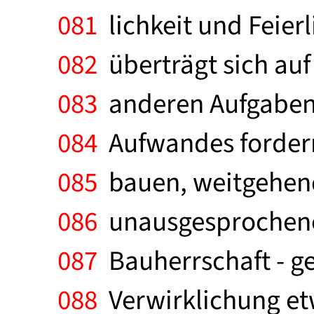
081
lichkeit und Feierl
082
überträgt sich auf
083
anderen Aufgaben,
084
Aufwandes fordern
085
bauen, weitgehend
086
unausgesprochene 
087
Bauherrschaft - g
088
Verwirklichung etw