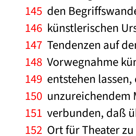
145
den Begriffswandel
146
künstlerischen Urs
147
Tendenzen auf dem
148
Vorwegnahme künft
149
entstehen lassen, d
150
unzureichendem Ma
151
verbunden, daß üb
152
Ort für Theater zu