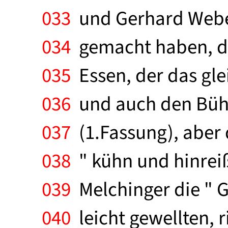
033
und Gerhard Weber
034
gemacht haben, da
035
Essen, der das gl
036
und auch den Bühn
037
(1.Fassung), aber 
038
" kühn und hinreiß
039
Melchinger die " 
040
leicht gewellten, 