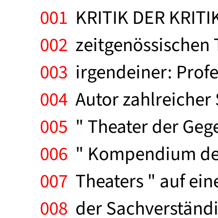
001
KRITIK DER KRITIK. 
002
zeitgenössischen T
003
irgendeiner: Profes
004
Autor zahlreicher 
005
" Theater der Gege
006
" Kompendium der 
007
Theaters " auf ein
008
der Sachverständig