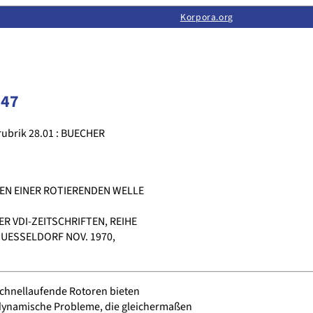
Limas:
Hauptseite
·
Inhalt
·
Suchen
·
Feedback
Korpora.org
·
Korpora.org
·
LINSE
147
rubrik 28.01 : BUECHER
EN EINER ROTIERENDEN WELLE
R VDI-ZEITSCHRIFTEN, REIHE
DUESSELDORF NOV. 1970,
chnellaufende Rotoren bieten
ynamische Probleme, die gleichermaßen