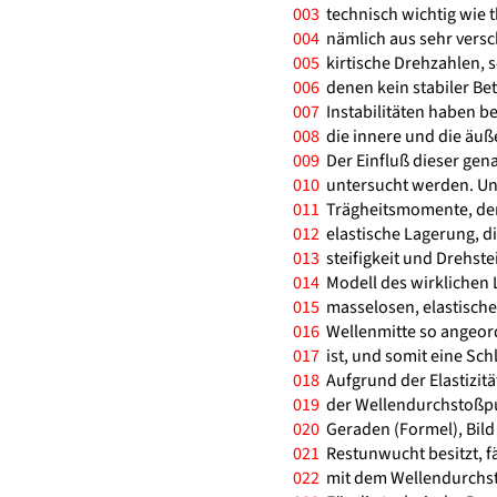
003
technisch wichtig wie t
004
nämlich aus sehr versc
005
kirtische Drehzahlen, s
006
denen kein stabiler Betr
007
Instabilitäten haben bei
008
die innere und die äuß
009
Der Einfluß dieser gena
010
untersucht werden. Unb
011
Trägheitsmomente, der Ö
012
elastische Lagerung, d
013
steifigkeit und Drehsteif
014
Modell des wirklichen L
015
masselosen, elastischen
016
Wellenmitte so angeord
017
ist, und somit eine Sch
018
Aufgrund der Elastizität
019
der Wellendurchstoßpun
020
Geraden (Formel), Bild 
021
Restunwucht besitzt, fä
022
mit dem Wellendurchst