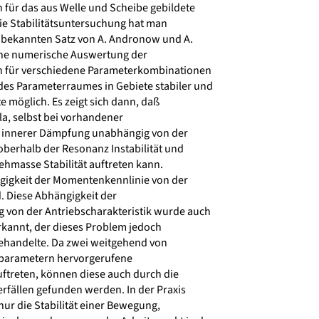
 für das aus Welle und Scheibe gebildete
e Stabilitätsuntersuchung hat man
 bekannten Satz von A. Andronow und A.
ine numerische Auswertung der
n für verschiedene Parameterkombinationen
des Parameterraumes in Gebiete stabiler und
e möglich. Es zeigt sich dann, daß
la, selbst bei vorhandener
 innerer Dämpfung unabhängig von der
erhalb der Resonanz Instabilität und
ehmasse Stabilität auftreten kann.
ngigkeit der Momentenkennlinie von der
 Diese Abhängigkeit der
g von der Antriebscharakteristik wurde auch
kannt, der dieses Problem jedoch
handelte. Da zwei weitgehend von
parametern hervorgerufene
uftreten, können diese auch durch die
fällen gefunden werden. In der Praxis
nur die Stabilität einer Bewegung,