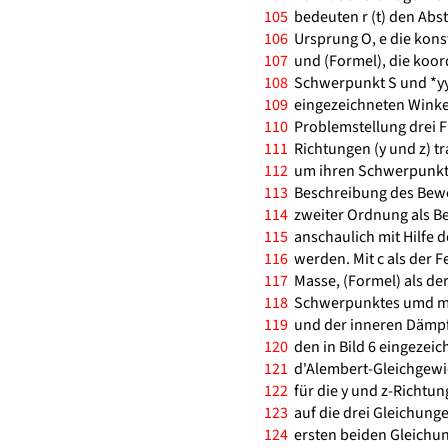
105
bedeuten r (t) den Ab
106
Ursprung O, e die konsta
107
und (Formel), die koor
108
Schwerpunkt S und *yy (t
109
eingezeichneten Winkel
110
Problemstellung drei Fr
111
Richtungen (y und z) t
112
um ihren Schwerpunkt
113
Beschreibung des Beweg
114
zweiter Ordnung als Be
115
anschaulich mit Hilfe d
116
werden. Mit c als der F
117
Masse, (Formel) als de
118
Schwerpunktes umd mit 
119
und der inneren Dämpfu
120
den in Bild 6 eingezei
121
d'Alembert-Gleichgewich
122
für die y und z-Richtu
123
auf die drei Gleichungen
124
ersten beiden Gleichun