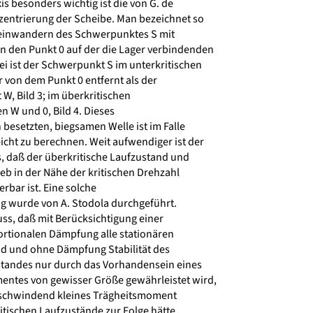
is besonders wichtig ist die von G. de
zentrierung der Scheibe. Man bezeichnet so
einwandern des Schwerpunktes S mit
 den Punkt 0 auf der die Lager verbindenden
i ist der Schwerpunkt S im unterkritischen
 von dem Punkt 0 entfernt als der
, Bild 3; im überkritischen
n W und 0, Bild 4. Dieses
 besetzten, biegsamen Welle ist im Falle
cht zu berechnen. Weit aufwendiger ist der
 daß der überkritische Laufzustand und
b in der Nähe der kritischen Drehzahl
erbar ist. Eine solche
g wurde von A. Stodola durchgeführt.
s, daß mit Berücksichtigung einer
rtionalen Dämpfung alle stationären
nd und ohne Dämpfung Stabilität des
tandes nur durch das Vorhandensein eines
ntes von gewisser Größe gewährleistet wird,
erschwindend kleines Trägheitsmoment
ritischen Laufzustände zur Folge hätte.