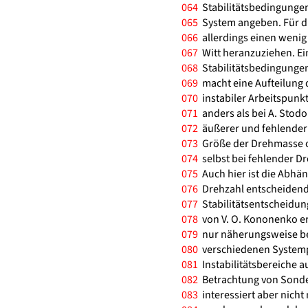
064
Stabilitätsbedingungen
065
System angeben. Für di
066
allerdings einen wenig
067
Witt heranzuziehen. E
068
Stabilitätsbedingunge
069
macht eine Aufteilung 
070
instabiler Arbeitspunkt
071
anders als bei A. Stodo
072
äußerer und fehlender
073
Größe der Drehmasse ob
074
selbst bei fehlender Dr
075
Auch hier ist die Abhä
076
Drehzahl entscheidend.
077
Stabilitätsentscheidun
078
von V. O. Kononenko er
079
nur näherungsweise be
080
verschiedenen System
081
Instabilitätsbereiche a
082
Betrachtung von Sonder
083
interessiert aber nicht 