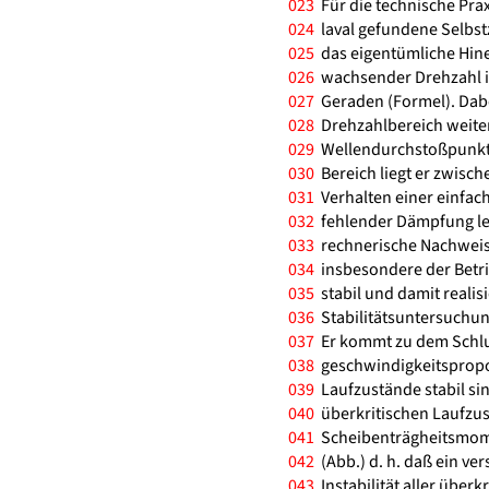
023
Für die technische Prax
024
laval gefundene Selbst
025
das eigentümliche Hin
026
wachsender Drehzahl in
027
Geraden (Formel). Dabe
028
Drehzahlbereich weiter
029
Wellendurchstoßpunkt W
030
Bereich liegt er zwische
031
Verhalten einer einfach
032
fehlender Dämpfung lei
033
rechnerische Nachweis,
034
insbesondere der Betrie
035
stabil und damit realisi
036
Stabilitätsuntersuchun
037
Er kommt zu dem Schlus
038
geschwindigkeitspropo
039
Laufzustände stabil si
040
überkritischen Laufzus
041
Scheibenträgheitsmome
042
(Abb.) d. h. daß ein v
043
Instabilität aller überk