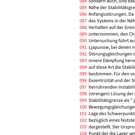
084
sondern auch, und das 
085
Nähe der Stabilitätsgren
086
Anfangsstörungen. Da n
087
des Systems in der Nähe
088
Verhalten auf der Grenz
089
unternommen, den Char
090
Untersuchung führt auf 
091
Ljapunow, bei denen ma
092
Störungsgleichungen in
093
innere Dämpfung hervor
094
auf diese Art die Stabil
095
bestimmen. Für den vo
096
Exzentrizität und der 
097
herrührenden Instabili
098
(strengen) Lösung der 
099
Stabilitätsgrenze als " g
100
Bewegungsgleichungen. 
101
Lage des Schwerpunkte
102
bezüglich eines festste
103
dargestellt. Der Urspru
104
Punkt der die Lager ver