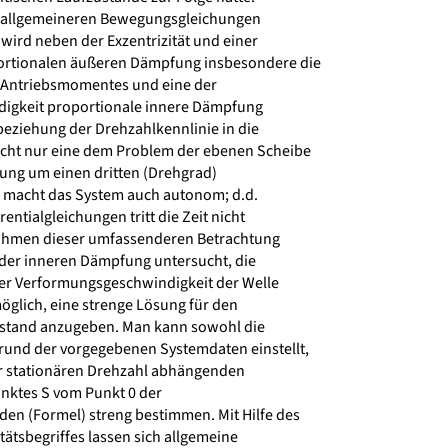
 allgemeineren Bewegungsgleichungen
wird neben der Exzentrizität und einer
rtionalen äußeren Dämpfung insbesondere die
 Antriebsmomentes und eine der
gkeit proportionale innere Dämpfung
beziehung der Drehzahlkennlinie in die
cht nur eine dem Problem der ebenen Scheibe
ng um einen dritten (Drehgrad)
 macht das System auch autonom; d.d.
ntialgleichungen tritt die Zeit nicht
Rahmen dieser umfassenderen Betrachtung
 der inneren Dämpfung untersucht, die
er Verformungsgeschwindigkeit der Welle
möglich, eine strenge Lösung für den
ustand anzugeben. Man kann sowohl die
grund der vorgegebenen Systemdaten einstellt,
r stationären Drehzahl abhängenden
ktes S vom Punkt 0 der
n (Formel) streng bestimmen. Mit Hilfe des
ätsbegriffes lassen sich allgemeine