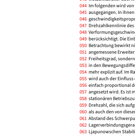
044
Im folgenden wird von
045
ausgegangen. In ihnen 
046
geschwindigkeitspropo
047
Drehzahlkennlinie des
048
Verformungsgeschwindi
049
berücksichtigt. Die Ein
050
Betrachtung bewirkt ni
051
angemessene Erweiteru
052
Freiheitsgrad, sondern
053
in den Bewegungsdiffere
054
mehr explizit auf. Im 
055
wird auch der Einfluss
056
einfach proportional d
057
angesetzt wird. Es ist 
058
stationären Betriebsz
059
Drehzahl, die sich auf
060
als auch den von diese
061
Abstand des Schwerpun
062
Lagerverbindungsgerade
063
Ljapunowschen Stabilit