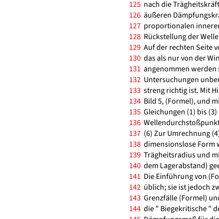
125
nach die Trägheitskräft
126
äußeren Dämpfungskräf
127
proportionalen inneren
128
Rückstellung der Welle
129
Auf der rechten Seite v
130
das als nur von der Wi
131
angenommen werden sol
132
Untersuchungen unberüc
133
streng richtig ist. Mit
134
Bild 5, (Formel), und 
135
Gleichungen (1) bis (3)
136
Wellendurchstoßpunktes 
137
(6) Zur Umrechnung (4),
138
dimensionslose Form we
139
Trägheitsradius und mit
140
dem Lagerabstand) geei
141
Die Einführung von (For
142
üblich; sie ist jedoch 
143
Grenzfälle (Formel) und
144
die " Biegekritische " 