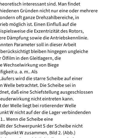
heoretisch interessant sind. Man findet
hiedenen Gründen nicht nur eine oder mehrere
ondern oft ganze Drehzahlbereiche, in
ieb möglich ist. Einen Einfluß auf die
spielsweise die Exzentrizität des Rotors,
ere Dämpfung sowie die Antriebskennlinie.
nnten Parameter soll in dieser Arbeit
erücksichtigt bleiben hingegen ungleiche
lfilm in den Gleitlagern, die
ie Wechselwirkung von Biege
igkeit u. a. m.. Als
äufers wird die starre Scheibe auf einer
 Welle betrachtet. Die Scheibe sei in
net, daß eine Schiefstellung ausgeschlossen
leuderwirkung nicht eintreten kann.
 der Welle liegt bei rotierender Welle
kt W nicht auf der die Lager verbindenden
1.. Wenn die Scheibe eine
llt der Schwerpunkt S der Scheibe nicht
oßpunkt W zusammen, Bild 2. (Abb.)