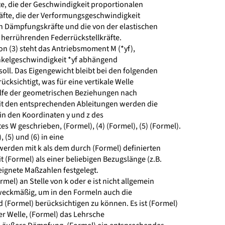
e, die der Geschwindigkeit proportionalen
te, die der Verformungsgeschwindigkeit
 Dämpfungskräfte und die von der elastischen
 herrührenden Federrückstellkräfte.
on (3) steht das Antriebsmoment M (*yf),
nkelgeschwindigkeit *yf abhängend
l. Das Eigengewicht bleibt bei den folgenden
ksichtigt, was für eine vertikale Welle
 Hilfe der geometrischen Beziehungen nach
mit den entsprechenden Ableitungen werden die
 in den Koordinaten y und z des
W geschrieben, (Formel), (4) (Formel), (5) (Formel).
 (5) und (6) in eine
rden mit k als dem durch (Formel) definierten
 (Formel) als einer beliebigen Bezugslänge (z.B.
gnete Maßzahlen festgelegt.
mel) an Stelle von k oder e ist nicht allgemein
zweckmäßig, um in den Formeln auch die
 (Formel) berücksichtigen zu können. Es ist (Formel)
der Welle, (Formel) das Lehrsche