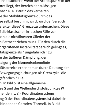
insbesondere, wenn der Arbeitspunkt in der
ze liegt, der Bereich der zulässigen
ach N. N. Bautin das Verhalten
 der Stabilitätsgrenze durch das
e selbst bestimmt wird, wird der Versuch
akter diese* Grenze zu untersuchen. Diese
die klassischen kritischen Fälle von
n die nichtlinearen Glieder der
 Betracht ziehen muss. Für den durch die
gerufenen Instabilitätsbereich gelingt es,
itätsgrenze als " ungefährlich " zu
n der äußeren Dämpfung, der
Steigung der Momentenkennlinie
tätsbereich erkennt man durch Deutung der
Bewegungsgleichungen als Grenzzykel die
efährlich ". Die
In Bild 5 ist eine allgemeine
s S und des Wellendurchstoßpunktes W
henden (y, z) - Koordinatensystems
ng O des Koordinatensystems ist dabei ein
bindenden Geraden (Formel). In Bild 5