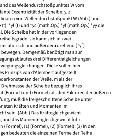
stand des Wellendurchstoßpunktes W vom
nte Exzentrizität der Scheibe, y, z
dinaten von Wellendurchstoßpunkt W (Abb.) und
), *yf (t) und *yc (math.Op.) *yf (math.Op.) *yy die
. Die Scheibe hat in der vorliegenden
eiheitsgrade, sie kann sich in zwei
ranslatorisch und außerdem drehend (*yf)
 bewegen. Demgemäß benötigt man zur
ungsablaufes drei Differentialgleichungen
wegungsgleichungen. Diese sollen hier
es Prinzips von d'Alembert aufgestellt
ederkonstanten der Welle, m als der
r Drehmasse der Scheibe bezüglich ihres
(Formel) und (Formel) als den Faktoren der äußeren
ng, muß die freigeschnittene Scheibe unter
chneten Kräften und Momenten im
t sein. (Abb.) Das Kräftegleichgewicht
ng und das Momentengleichgewicht führt
 (Formel), (1) (Formel), (2) (Formel). (3) In den
gen bedeuten die einzelnen Terme der Reihe