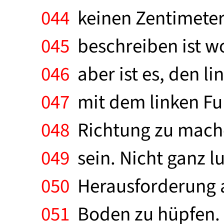
044
keinen Zentimeter 
045
beschreiben ist wo
046
aber ist es, den l
047
mit dem linken Fu
048
Richtung zu machen
049
sein. Nicht ganz l
050
Herausforderung an
051
Boden zu hüpfen. 