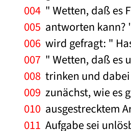
004
" Wetten, daß es Fr
005
antworten kann? " 
006
wird gefragt: " Ha
007
" Wetten, daß es u
008
trinken und dabei 
009
zunächst, wie es g
010
ausgestrecktem Arm
011
Aufgabe sei unlösb