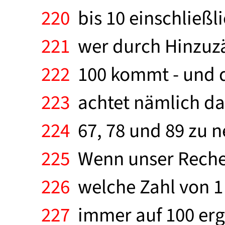
220
bis 10 einschließ
221
wer durch Hinzuzäh
222
100 kommt - und d
223
achtet nämlich dara
224
67, 78 und 89 zu n
225
Wenn unser Rechenk
226
welche Zahl von 1 
227
immer auf 100 ergä