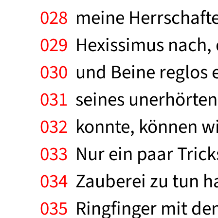
028
meine Herrschafte
029
Hexissimus nach, 
030
und Beine reglos er
031
seines unerhörten 
032
konnte, können wir
033
Nur ein paar Trick
034
Zauberei zu tun h
035
Ringfinger mit den