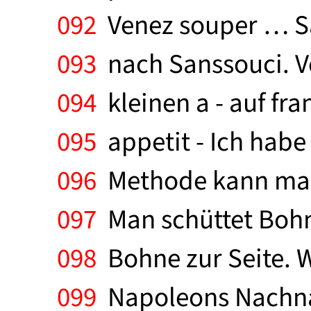
092
Venez souper … S
093
nach Sanssouci. V
094
kleinen a - auf fra
095
appetit - Ich habe
096
Methode kann man f
097
Man schüttet Bohn
098
Bohne zur Seite. W
099
Napoleons Nachnah