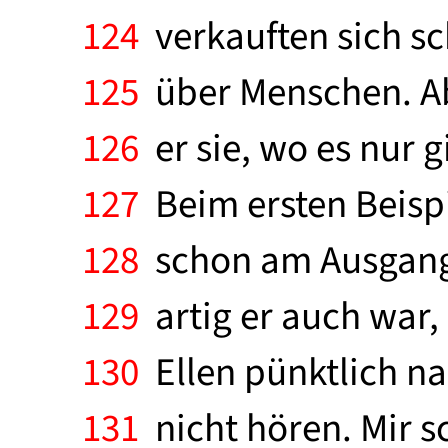
124
verkauften sich sc
125
über Menschen. Aber
126
er sie, wo es nur g
127
Beim ersten Beispi
128
schon am Ausgang.
129
artig er auch war,
130
Ellen pünktlich nac
131
nicht hören. Mir s