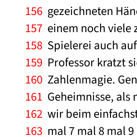
156
gezeichneten Hände
157
einem noch viele z
158
Spielerei auch auf
159
Professor kratzt si
160
Zahlenmagie. Gen
161
Geheimnisse, als 
162
wir beim einfachst
163
mal 7 mal 8 mal 9 