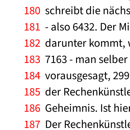
180
schreibt die nächst
181
- also 6432. Der Mi
182
darunter kommt, w
183
7163 - man selber 
184
vorausgesagt, 2999
185
der Rechenkünstler 
186
Geheimnis. Ist hier
187
Der Rechenkünstler