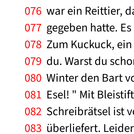
076
war ein Reittier, 
077
gegeben hatte. Es t
078
Zum Kuckuck, ein U
079
du. Warst du scho
080
Winter den Bart vo
081
Esel! " Mit Bleistif
082
Schreibrätsel ist 
083
überliefert. Leider