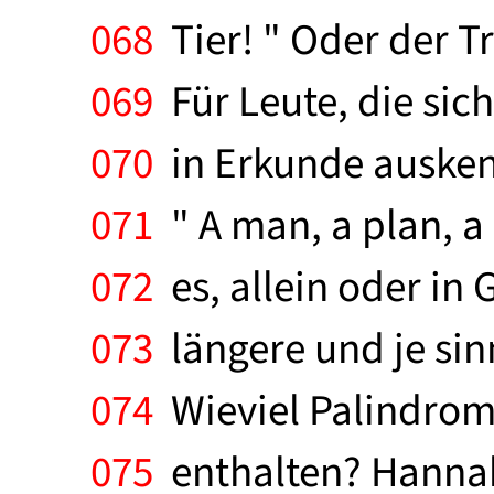
068
Tier! " Oder der Tr
069
Für Leute, die sich
070
in Erkunde auskenn
071
" A man, a plan, a
072
es, allein oder in 
073
längere und je sinn
074
Wieviel Palindrome
075
enthalten? Hannah