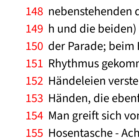
148
nebenstehenden dur
149
h und die beiden) e
150
der Parade; beim Ba
151
Rhythmus gekommen
152
Händeleien versteh
153
Händen, die ebenfa
154
Man greift sich von
155
Hosentasche - Ach