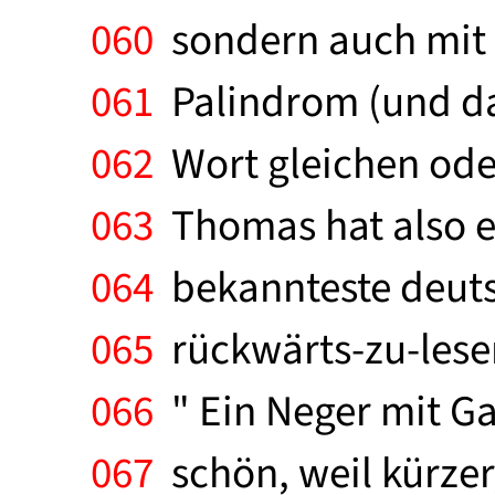
060
sondern auch mit 
061
Palindrom (und das
062
Wort gleichen oder
063
Thomas hat also er
064
bekannteste deutsc
065
rückwärts-zu-lese
066
" Ein Neger mit Gaz
067
schön, weil kürzer,