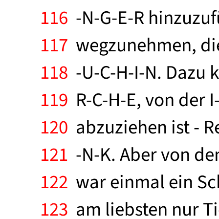
116
-N-G-E-R hinzuzufü
117
wegzunehmen, dies
118
-U-C-H-I-N. Dazu k
119
R-C-H-E, von der I
120
abzuziehen ist - Re
121
-N-K. Aber von den
122
war einmal ein Schr
123
am liebsten nur Ti