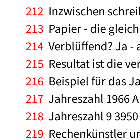
212
Inzwischen schreib
213
Papier - die gleic
214
Verblüffend? Ja - a
215
Resultat ist die v
216
Beispiel für das J
217
Jahreszahl 1966 Al
218
Jahreszahl 9 3950 
219
Rechenkünstler un