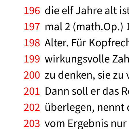
196
die elf Jahre alt i
197
mal 2 (math.Op.) 14
198
Alter. Für Kopfrech
199
wirkungsvolle Zahl
200
zu denken, sie zu
201
Dann soll er das R
202
überlegen, nennt d
203
vom Ergebnis nur di