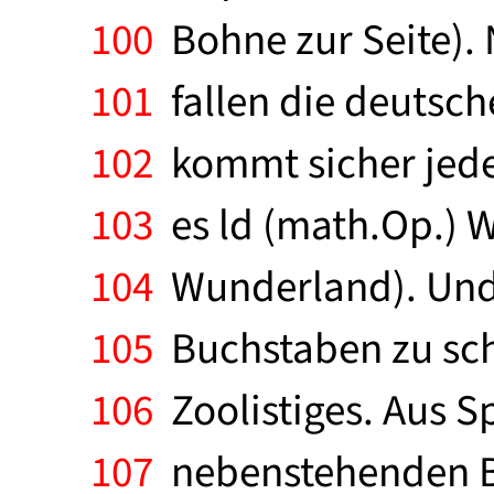
100
Bohne zur Seite).
101
fallen die deutsch
102
kommt sicher jeder
103
es ld (math.Op.) W 
104
Wunderland). Und d
105
Buchstaben zu schr
106
Zoolistiges. Aus S
107
nebenstehenden Bil