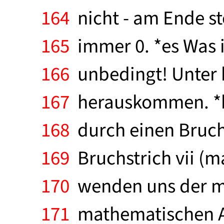
164
nicht - am Ende ste
165
immer 0. *es Was is
166
unbedingt! Unter 
167
herauskommen. *bs 
168
durch einen Bruchs
169
Bruchstrich vii (ma
170
wenden uns der mag
171
mathematischen An