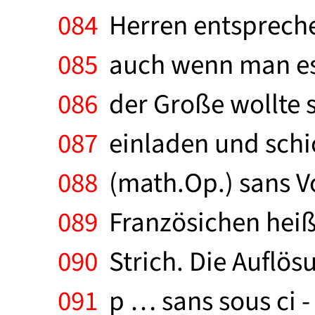
084
Herren entsprechen
085
auch wenn man es 
086
der Große wollte s
087
einladen und schic
088
(math.Op.) sans Vo
089
Französichen heißt 
090
Strich. Die Auflösu
091
p … sans sous ci -