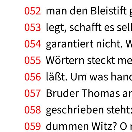
052
man den Bleistift 
053
legt, schafft es se
054
garantiert nicht. W
055
Wörtern steckt meh
056
läßt. Um was hande
057
Bruder Thomas ans 
058
geschrieben steht: 
059
dummen Witz? O nei