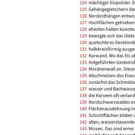
124
mächtiger Eispolster. D
125
Gehängegletschern dar,
126
Nordosthängen entwicke
127
Hochflächen getriebe
128
ehesten halten konnte
129
bewegte sich das Glets
130
quetschte es Gesteinsb
131
halbkreisförmig ausger
132
Karwand. Wo das Eis ab
133
mitgeführten Gesteinsb
134
Moränenwall an. Diese
135
Abschmelzen des Eises
136
zunächst das Schmelzw
137
wasser und Bachwasser 
138
die Karseen oft verlande
139
Nordschwarzwaldes erre
140
Flächenausdehnung in
141
Schichtflächen bilden v
142
alten, wasserstauenden
143
Missen. Das sind arme 