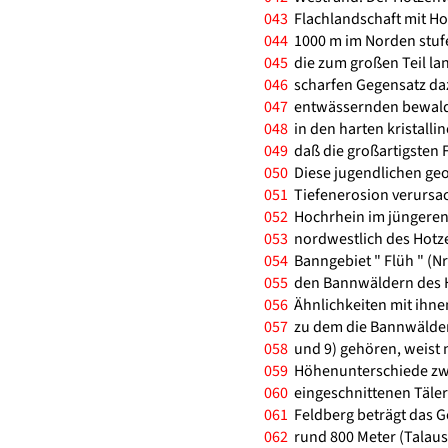
043
Flachlandschaft mit Ho
044
1000 m im Norden stuf
045
die zum großen Teil lan
046
scharfen Gegensatz da
047
entwässernden bewaldete
048
in den harten kristalli
049
daß die großartigsten 
050
Diese jugendlichen geo
051
Tiefenerosion verursac
052
Hochrhein im jüngeren
053
nordwestlich des Hotz
054
Banngebiet " Flüh " (N
055
den Bannwäldern des H
056
Ähnlichkeiten mit ihnen
057
zu dem die Bannwälder "
058
und 9) gehören, weist 
059
Höhenunterschiede zwi
060
eingeschnittenen Täler
061
Feldberg beträgt das Ge
062
rund 800 Meter (Talaus