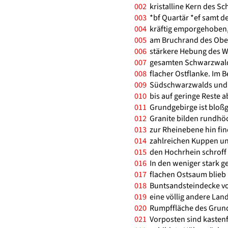
002
kristalline Kern des Sc
003
*bf Quartär *ef samt d
004
kräftig emporgehoben,
005
am Bruchrand des Oberr
006
stärkere Hebung des We
007
gesamten Schwarzwaldes
008
flacher Ostflanke. Im 
009
Südschwarzwalds und 
010
bis auf geringe Reste ab
011
Grundgebirge ist bloßg
012
Granite bilden rundhö
013
zur Rheinebene hin fin
014
zahlreichen Kuppen und
015
den Hochrhein schroff 
016
In den weniger stark g
017
flachen Ostsaum blieb 
018
Buntsandsteindecke vor
019
eine völlig andere Land
020
Rumpffläche des Grundg
021
Vorposten sind kastenf