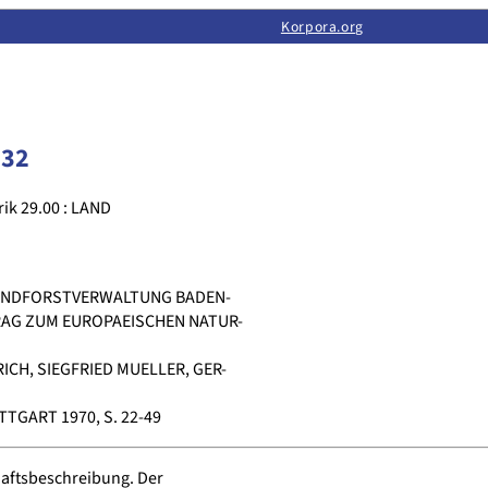
Limas:
Hauptseite
·
Inhalt
·
Suchen
·
Feedback
Korpora.org
·
Korpora.org
·
LINSE
132
ik 29.00 : LAND
ANDFORSTVERWALTUNG BADEN-
RAG ZUM EUROPAEISCHEN NATUR-
ICH, SIEGFRIED MUELLER, GER-
TGART 1970, S. 22-49
ftsbeschreibung. Der