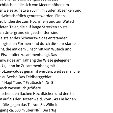
chflächen, die sich von Meereshöhen um
enweise auf etwa 700 m im Süden absenken und
dwirtschaftlich genutzt werden. Einen
zu bilden die zum Hochrhein und zur Wutach
n Täler, die auf lange Strecken so steil
nen Untergrund eingeschnitten sind,
Felstäler des Schwarzwaldes entstanden.
logischen Formen sind durch die sehr starke
ht, die mit dem Einschnitt von Wutach und
 Eiszeitalter zusammenhängt. Das
enwaldes am Talhang der Wiese gelegenen
r. 7), kann im Zusammenhang mit
otzenwaldes genannt werden, weil es manche
 aufweist. Das Feldberggebiet,
 Napf " und " Faulbach " (Nr. 8
noch wesentlich größere
schen den flachen Hochflächen und den tief
n auf als der Hotzenwald. Vom 1493 m hohen
fälle gegen das Tal von St. Wilhelm
gang ca. 600 m über NN). Derartig