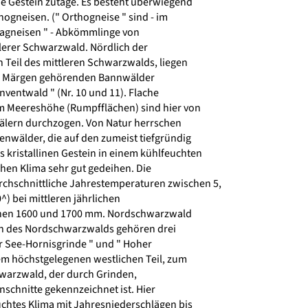
 Gestein zutage. Es besteht überwiegend
ogneisen. (" Orthogneise " sind - im
agneisen " - Abkömmlinge von
lerer Schwarzwald. Nördlich der
n Teil des mittleren Schwarzwalds, liegen
t. Märgen gehörenden Bannwälder
ventwald " (Nr. 10 und 11). Flache
 Meereshöhe (Rumpfflächen) sind hier von
Tälern durchzogen. Von Natur herrschen
wälder, die auf den zumeist tiefgründig
 kristallinen Gestein in einem kühlfeuchten
en Klima sehr gut gedeihen. Die
chschnittliche Jahrestemperaturen zwischen 5,
^) bei mittleren jährlichen
hen 1600 und 1700 mm. Nordschwarzwald
 des Nordschwarzwalds gehören drei
der See-Hornisgrinde " und " Hoher
m höchstgelegenen westlichen Teil, zum
arzwald, der durch Grinden,
nschnitte gekennzeichnet ist. Hier
uchtes Klima mit Jahresniederschlägen bis