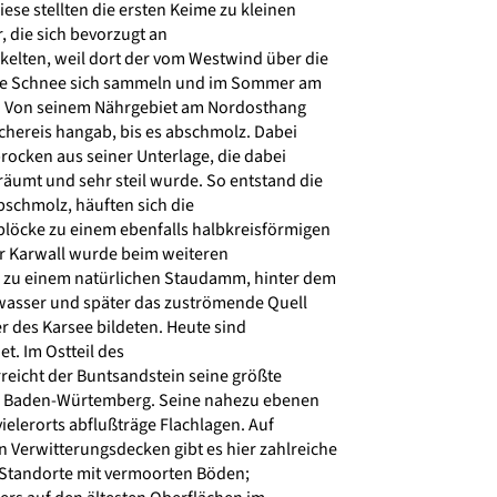
iese stellten die ersten Keime zu kleinen
 die sich bevorzugt an
lten, weil dort der vom Westwind über die
ne Schnee sich sammeln und im Sommer am
. Von seinem Nährgebiet am Nordosthang
chereis hangab, bis es abschmolz. Dabei
rocken aus seiner Unterlage, die dabei
äumt und sehr steil wurde. So entstand die
schmolz, häuften sich die
löcke zu einem ebenfalls halbkreisförmigen
r Karwall wurde beim weiteren
 zu einem natürlichen Staudamm, hinter dem
asser und später das zuströmende Quell
des Karsee bildeten. Heute sind
t. Im Ostteil des
icht der Buntsandstein seine größte
 Baden-Würtemberg. Seine nahezu ebenen
ielerorts abflußträge Flachlagen. Auf
 Verwitterungsdecken gibt es hier zahlreiche
Standorte mit vermoorten Böden;