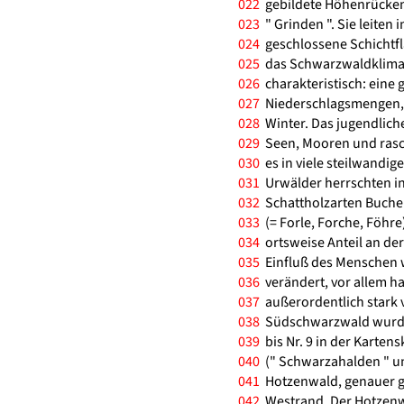
022
gebildete Höhenrücken
023
" Grinden ". Sie leiten
024
geschlossene Schichtfl
025
das Schwarzwaldklima 
026
charakteristisch: eine
027
Niederschlagsmengen, l
028
Winter. Das jugendliche
029
Seen, Mooren und rasch
030
es in viele steilwandig
031
Urwälder herrschten in
032
Schattholzarten Buche 
033
(= Forle, Forche, Föhre
034
ortsweise Anteil an de
035
Einfluß des Menschen w
036
verändert, vor allem hat
037
außerordentlich stark 
038
Südschwarzwald wurden
039
bis Nr. 9 in der Kartens
040
(" Schwarzahalden " und
041
Hotzenwald, genauer g
042
Westrand. Der Hotzenwa