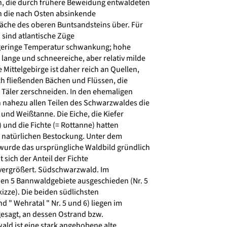
, die durch frühere Beweidung entwaldeten
 in die nach Osten absinkende
äche des oberen Buntsandsteins über. Für
sind atlantische Züge
 geringe Temperatur schwankung; hohe
ange und schneereiche, aber relativ milde
 Mittelgebirge ist daher reich an Quellen,
 fließenden Bächen und Flüssen, die
e Täler zerschneiden. In den ehemaligen
 nahezu allen Teilen des Schwarzwaldes die
und Weißtanne. Die Eiche, die Kiefer
) und die Fichte (= Rottanne) hatten
r natürlichen Bestockung. Unter dem
urde das ursprüngliche Waldbild gründlich
 sich der Anteil der Fichte
vergrößert. Südschwarzwald. Im
 5 Bannwaldgebiete ausgeschieden (Nr. 5
kizze). Die beiden südlichsten
 " Wehratal " Nr. 5 und 6) liegen im
esagt, an dessen Ostrand bzw.
ld ist eine stark angehobene alte