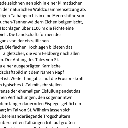
e zeichnen nen sich in einer klimatischen
 der natürlichen Waldzusammensetzung ab.
tigen Talhängen bis in eine Meereshöhe von
Buchen-Tannenwäldern Eichen beigemischt,
Hochlagen über 1100 m die Fichte eine
ielt. Die Landschaftsformen des
anz von der eiszeitlichen
t. Die flachen Hochlagen bildeten das
Talgletscher, die vom Feldberg nach allen
. Der Anfang des Tales von St.
u einer ausgeprägten Karnische
schaftsbild mit dem Namen Napf
 ist. Weiter hangab schuf die Erosionskraft
 typisches U-Tal mit sehr steilen
enze der ehemaligen Eisfüllung endet das
schen Verflachungen, den sogenanntwn
edem länger dauernden Eispegel gehört ein
r; im Tal von St. Wilhelm lassen sich
i übereinanderliegende Trogschultern
bersteilten Talhängen tritt auf großen