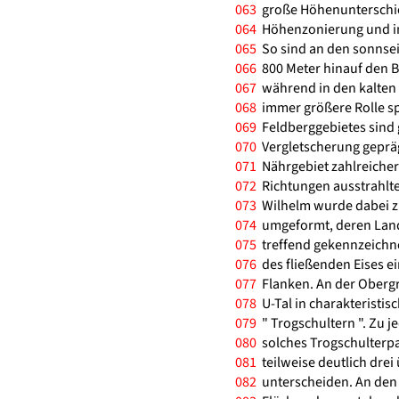
063
große Höhenunterschied
064
Höhenzonierung und in
065
So sind an den sonnsei
066
800 Meter hinauf den 
067
während in den kalten 
068
immer größere Rolle sp
069
Feldberggebietes sind g
070
Vergletscherung gepräg
071
Nährgebiet zahlreicher 
072
Richtungen ausstrahlten
073
Wilhelm wurde dabei z
074
umgeformt, deren Land
075
treffend gekennzeichnet
076
des fließenden Eises ein
077
Flanken. An der Obergr
078
U-Tal in charakteristi
079
" Trogschultern ". Zu j
080
solches Trogschulterpaa
081
teilweise deutlich dre
082
unterscheiden. An den ü