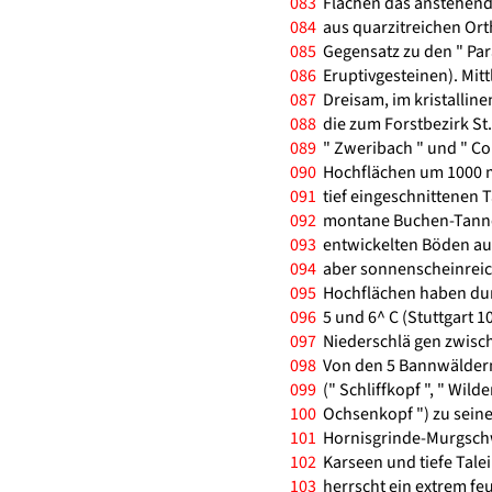
083
Flächen das anstehende
084
aus quarzitreichen Orth
085
Gegensatz zu den " Par
086
Eruptivgesteinen). Mitt
087
Dreisam, im kristalline
088
die zum Forstbezirk S
089
" Zweribach " und " Con
090
Hochflächen um 1000 m
091
tief eingeschnittenen 
092
montane Buchen-Tannen
093
entwickelten Böden aus
094
aber sonnenscheinreich
095
Hochflächen haben dur
096
5 und 6^ C (Stuttgart 10
097
Niederschlä gen zwisc
098
Von den 5 Bannwäldern
099
(" Schliffkopf ", " Wil
100
Ochsenkopf ") zu seine
101
Hornisgrinde-Murgschw
102
Karseen und tiefe Talei
103
herrscht ein extrem fe