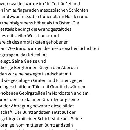
hwarzwaldes wurde im *bf Tertiär *ef und
en ihm auflagernden mesozoischen Schichten
 und zwar im Süden höher als im Norden und
heintalgrabens höher als im Osten. Die
stteils bedingt die Grundgestalt des
 mit steiler Weistflanke und
Bereich des am stärksten gehobenen
am Westrand wurden die mesozoischen Schichten
grtragen; das kristalline
elegt. Seine Gneise und
ckerige Bergformen. Gegen den Abbruch
den wir eine bewegte Landschaft mit
 vielgestaltigen Graten und Firsten, gegen
eingeschnittene Täler mit Granitfelswänden.
ehobenen Gebirgsteilen im Nordosten und am
über dem kristallinen Grundgebirge eine
 der Abtragung bewahrt; diese bildet
schaft: Der Buntsandstein setzt auf der
ebirges mit einer Schichtstufe auf. Seine
örmige, vom mittleren Buntsandstein