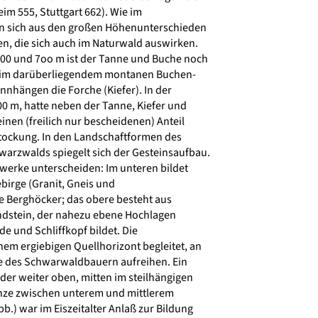
 555, Stuttgart 662). Wie im
n sich aus den großen Höhenunterschieden
, die sich auch im Naturwald auswirken.
00 und 7oo m ist der Tanne und Buche noch
, im darüberliegendem montanen Buchen-
hängen die Forche (Kiefer). In der
 m, hatte neben der Tanne, Kiefer und
inen (freilich nur bescheidenen) Anteil
tockung. In den Landschaftformen des
rzwalds spiegelt sich der Gesteinsaufbau.
erke unterscheiden: Im unteren bildet
birge (Granit, Gneis und
 Berghöcker; das obere besteht aus
dstein, der nahezu ebene Hochlagen
de und Schliffkopf bildet. Die
em ergiebigen Quellhorizont begleitet, an
e des Schwarwaldbauern aufreihen. Ein
der weiter oben, mitten im steilhängigen
nze zwischen unterem und mittlerem
b.) war im Eiszeitalter Anlaß zur Bildung