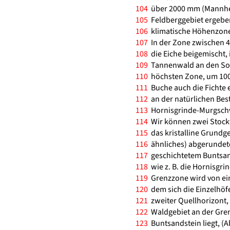
104
über 2000 mm (Mannheim
105
Feldberggebiet ergebe
106
klimatische Höhenzonen
107
In der Zone zwischen 4
108
die Eiche beigemischt
109
Tannenwald an den Sonn
110
höchsten Zone, um 1000
111
Buche auch die Fichte e
112
an der natürlichen Bes
113
Hornisgrinde-Murgschwa
114
Wir können zwei Stockw
115
das kristalline Grundge
116
ähnliches) abgerundete
117
geschichtetem Buntsan
118
wie z. B. die Hornisgrin
119
Grenzzone wird von ein
120
dem sich die Einzelhöf
121
zweiter Quellhorizont, 
122
Waldgebiet an der Gre
123
Buntsandstein liegt, (Ab