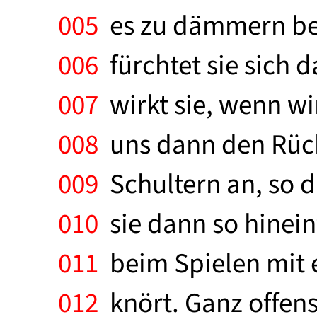
005
es zu dämmern begi
006
fürchtet sie sich 
007
wirkt sie, wenn wir
008
uns dann den Rück
009
Schultern an, so d
010
sie dann so hinein
011
beim Spielen mit ei
012
knört. Ganz offensi