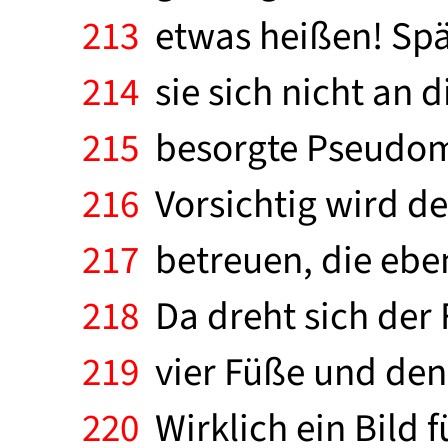
213
etwas heißen! Spät
214
sie sich nicht an 
215
besorgte Pseudomut
216
Vorsichtig wird de
217
betreuen, die eben
218
Da dreht sich der F
219
vier Füße und den 
220
Wirklich ein Bild fü