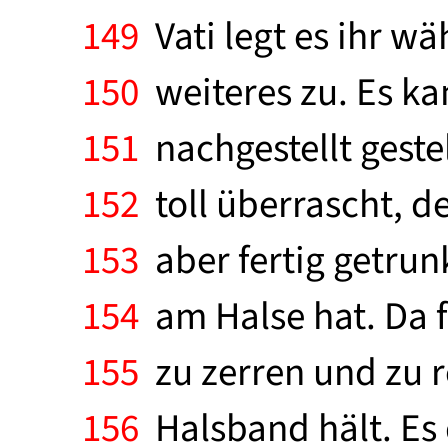
149
Vati legt es ihr w
150
weiteres zu. Es k
151
nachgestellt gestel
152
toll überrascht, de
153
aber fertig getrunk
154
am Halse hat. Da f
155
zu zerren und zu re
156
Halsband hält. Es 