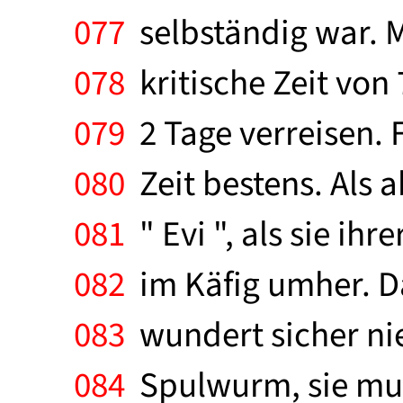
077
selbständig war. M
078
kritische Zeit von
079
2 Tage verreisen. 
080
Zeit bestens. Als 
081
" Evi ", als sie ihr
082
im Käfig umher. Da
083
wundert sicher nie
084
Spulwurm, sie muß