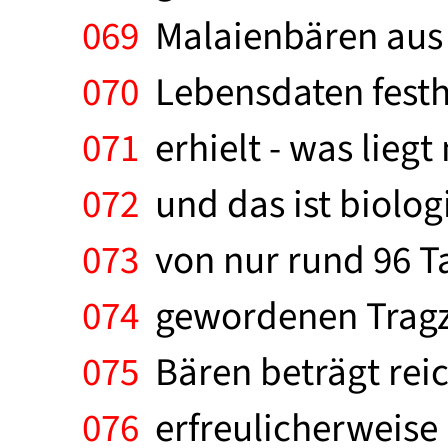
069
Malaienbären aus 
070
Lebensdaten festha
071
erhielt - was liegt
072
und das ist biolog
073
von nur rund 96 Ta
074
gewordenen Tragzei
075
Bären beträgt reic
076
erfreulicherweise "