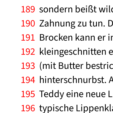
189
sondern beißt wild
190
Zahnung zu tun. Da
191
Brocken kann er i
192
kleingeschnitten e
193
(mit Butter bestri
194
hinterschnurbst. 
195
Teddy eine neue L
196
typische Lippenkla