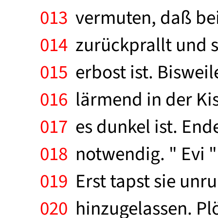
013
vermuten, daß bei
014
zurückprallt und s
015
erbost ist. Bisweil
016
lärmend in der Kist
017
es dunkel ist. End
018
notwendig. " Evi "
019
Erst tapst sie unr
020
hinzugelassen. Plöt