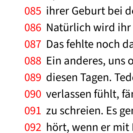
085
ihrer Geburt bei de
086
Natürlich wird ihr
087
Das fehlte noch da
088
Ein anderes, uns of
089
diesen Tagen. Teddy
090
verlassen fühlt, f
091
zu schreien. Es g
092
hört, wenn er mit P