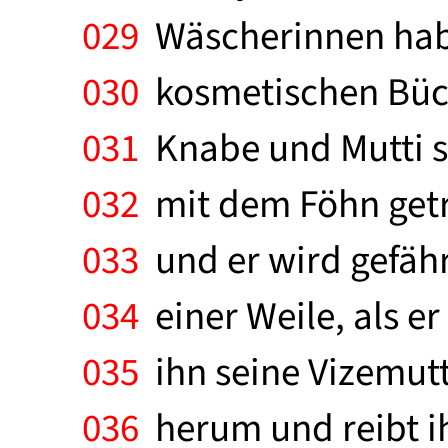
029
Wäscherinnen habe
030
kosmetischen Büc
031
Knabe und Mutti si
032
mit dem Föhn getro
033
und er wird gefähr
034
einer Weile, als er
035
ihn seine Vizemutt
036
herum und reibt ih