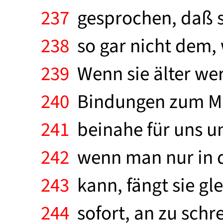
237
gesprochen, daß s
238
so gar nicht dem, 
239
Wenn sie älter wer
240
Bindungen zum Mut
241
beinahe für uns une
242
wenn man nur in d
243
kann, fängt sie gl
244
sofort, an zu schre