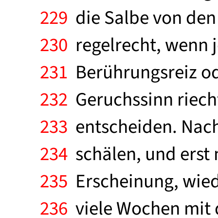
229
die Salbe von den 
230
regelrecht, wenn j
231
Berührungsreiz ode
232
Geruchssinn riecht
233
entscheiden. Nach 
234
schälen, und erst
235
Erscheinung, wiede
236
viele Wochen mit d