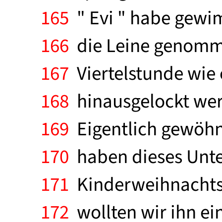
165
" Evi " habe gewim
166
die Leine genommen.
167
Viertelstunde wie 
168
hinausgelockt werde
169
Eigentlich gewöhnte
170
haben dieses Unter
171
Kinderweihnachtsfe
172
wollten wir ihn ein