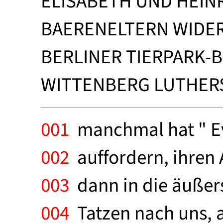
ELISABETH UND HEIN
BAERENELTERN WIDER
BERLINER TIERPARK-B
WITTENBERG LUTHERST
001
manchmal hat " Evi
002
auffordern, ihren 
003
dann in die äußerst
004
Tatzen nach uns, al