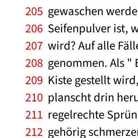
205
gewaschen werden s
206
Seifenpulver ist, w
207
wird? Auf alle Fäl
208
genommen. Als " Ev
209
Kiste gestellt wird
210
planscht drin heru
211
regelrechte Sprüng
212
gehörig schmerzen.