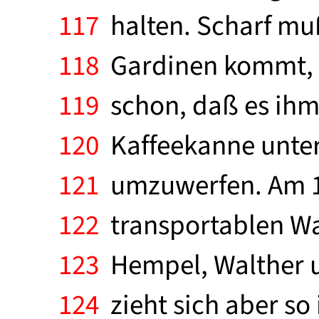
117
halten. Scharf muß
118
Gardinen kommt, di
119
schon, daß es ihm 
120
Kaffeekanne unter
121
umzuwerfen. Am 15
122
transportablen Wa
123
Hempel, Walther u
124
zieht sich aber so 