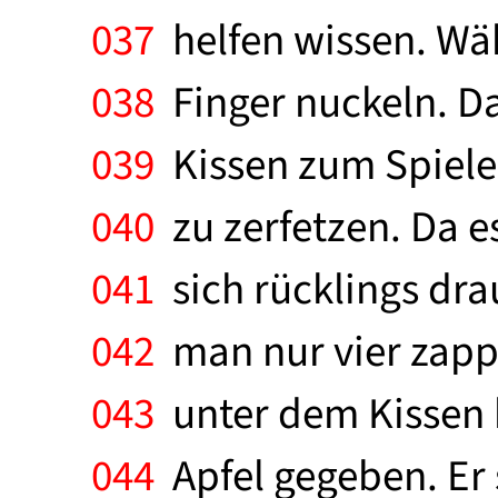
037
helfen wissen. Wä
038
Finger nuckeln. Da
039
Kissen zum Spielen
040
zu zerfetzen. Da es
041
sich rücklings drau
042
man nur vier zapp
043
unter dem Kissen 
044
Apfel gegeben. Er 