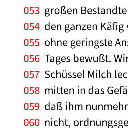
053
großen Bestandteil
054
den ganzen Käfig v
055
ohne geringste Ans
056
Tages bewußt. Wir 
057
Schüssel Milch leck
058
mitten in das Gefä
059
daß ihm nunmehr Mi
060
nicht, ordnungsgem