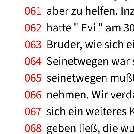
061
aber zu helfen. I
062
hatte " Evi " am 3
063
Bruder, wie sich e
064
Seinetwegen war si
065
seinetwegen mußten
066
nehmen. Wir verdan
067
sich ein weiteres K
068
geben ließ, die wu