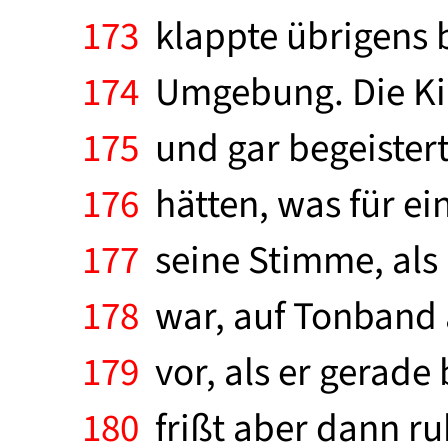
173
klappte übrigens b
174
Umgebung. Die Kin
175
und gar begeistert
176
hätten, was für ei
177
seine Stimme, als 
178
war, auf Tonband a
179
vor, als er gerade 
180
frißt aber dann ru