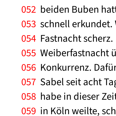
052
beiden Buben hatte
053
schnell erkundet. 
054
Fastnacht scherz. M
055
Weiberfastnacht üb
056
Konkurrenz. Dafür
057
Sabel seit acht Ta
058
habe in dieser Zei
059
in Köln weilte, sc