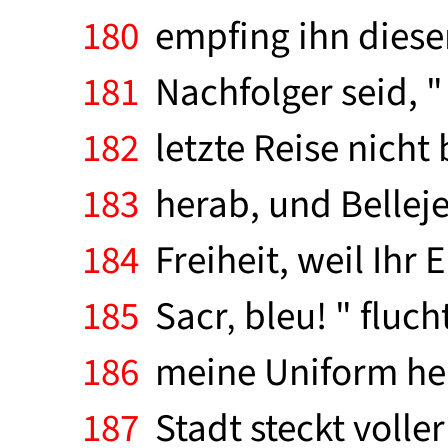
180
empfing ihn dieser
181
Nachfolger seid, " 
182
letzte Reise nicht 
183
herab, und Bellejec
184
Freiheit, weil Ihr 
185
Sacr‚ bleu! " fluch
186
meine Uniform herb
187
Stadt steckt volle