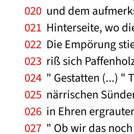
020
und dem aufmerks
021
Hinterseite, wo di
022
Die Empörung stie
023
riß sich Paffenholz
024
" Gestatten (...) "
025
närrischen Sünder A
026
in Ehren ergrauter
027
" Ob wir das noch e