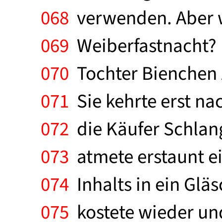
068
verwenden. Aber w
069
Weiberfastnacht? 
070
Tochter Bienchen z
071
Sie kehrte erst na
072
die Käufer Schlang
073
atmete erstaunt ei
074
Inhalts in ein Gläs
075
kostete wieder un