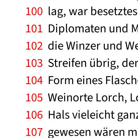
100
lag, war besetztes
101
Diplomaten und Mil
102
die Winzer und Wei
103
Streifen übrig, de
104
Form eines Flasche
105
Weinorte Lorch, L
106
Hals vieleicht gan
107
gewesen wären mit