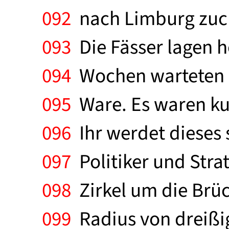
092
nach Limburg zuck
093
Die Fässer lagen h
094
Wochen warteten d
095
Ware. Es waren kur
096
Ihr werdet dieses 
097
Politiker und Stra
098
Zirkel um die Brü
099
Radius von dreißi