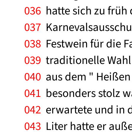
036
hatte sich zu früh
037
Karnevalsausschuss
038
Festwein für die F
039
traditionelle Wahl
040
aus dem " Heißen B
041
besonders stolz wa
042
erwartete und in d
043
Liter hatte er auße