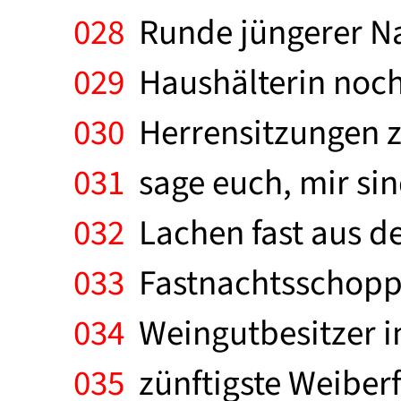
028
Runde jüngerer Na
029
Haushälterin noch 
030
Herrensitzungen zu
031
sage euch, mir si
032
Lachen fast aus dem
033
Fastnachtsschoppe
034
Weingutbesitzer in
035
zünftigste Weiberf