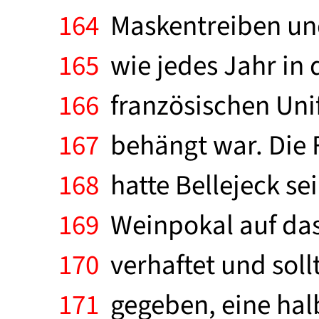
164
Maskentreiben und
165
wie jedes Jahr in d
166
französischen Unifo
167
behängt war. Die 
168
hatte Bellejeck se
169
Weinpokal auf das 
170
verhaftet und sol
171
gegeben, eine hal