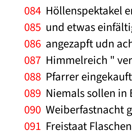
084
Höllenspektakel en
085
und etwas einfälti
086
angezapft udn acht
087
Himmelreich " verk
088
Pfarrer eingekauft
089
Niemals sollen in 
090
Weiberfastnacht gr
091
Freistaat Flaschen