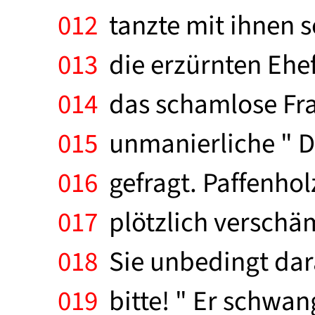
012
tanzte mit ihnen so
013
die erzürnten Ehef
014
das schamlose Fra
015
unmanierliche " Da
016
gefragt. Paffenholz
017
plötzlich verschämt
018
Sie unbedingt dara
019
bitte! " Er schwan