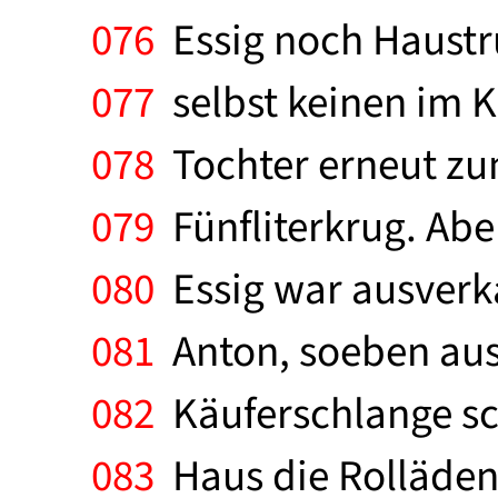
076
Essig noch Haustru
077
selbst keinen im Ke
078
Tochter erneut zu
079
Fünfliterkrug. Abe
080
Essig war ausverka
081
Anton, soeben aus
082
Käuferschlange sch
083
Haus die Rolläden 