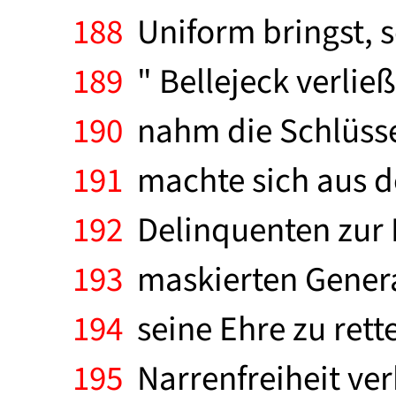
188
Uniform bringst, so
189
" Bellejeck verließ
190
nahm die Schlüssel
191
machte sich aus d
192
Delinquenten zur H
193
maskierten General
194
seine Ehre zu rette
195
Narrenfreiheit ve