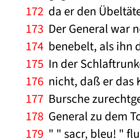
172
da er den Übeltäter
173
Der General war n
174
benebelt, als ihn 
175
In der Schlaftrunk
176
nicht, daß er das 
177
Bursche zurechtgel
178
General zu dem To
179
" " sacr‚ bleu! " fl