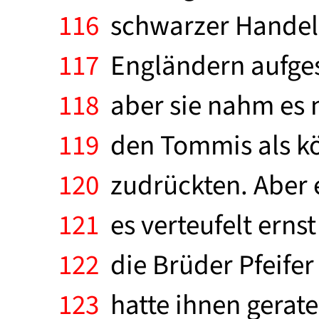
116
schwarzer Handel i
117
Engländern aufges
118
aber sie nahm es n
119
den Tommis als kös
120
zudrückten. Aber 
121
es verteufelt erns
122
die Brüder Pfeife
123
hatte ihnen gerate