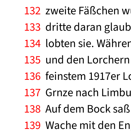
132
zweite Fäßchen wu
133
dritte daran glaub
134
lobten sie. Währe
135
und den Lorchern g
136
feinstem 1917er L
137
Grnze nach Limburg
138
Auf dem Bock saß P
139
Wache mit den Engl