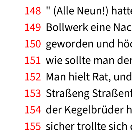
148
" (Alle Neun!) hatt
149
Bollwerk eine Nach
150
geworden und höch
151
wie sollte man de
152
Man hielt Rat, un
153
Straßeng Straßenfe
154
der Kegelbrüder h
155
sicher trollte sic