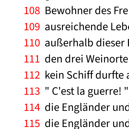
108
Bewohner des Frei
109
ausreichende Lebe
110
außerhalb dieser E
111
den drei Weinorte
112
kein Schiff durfte
113
" C'est la guerre! "
114
die Engländer und F
115
die Engländer und