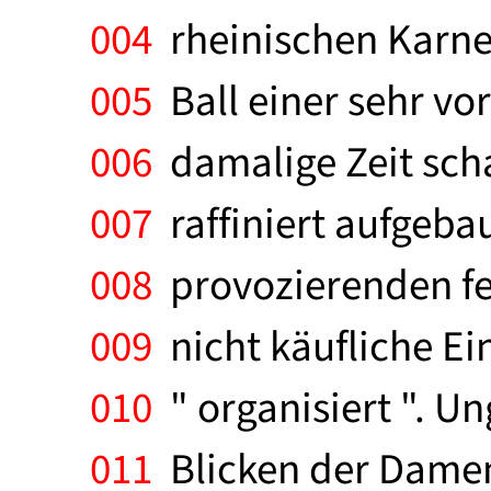
004
rheinischen Karnev
005
Ball einer sehr vo
006
damalige Zeit scha
007
raffiniert aufgebau
008
provozierenden fem
009
nicht käufliche Ei
010
" organisiert ". U
011
Blicken der Damen