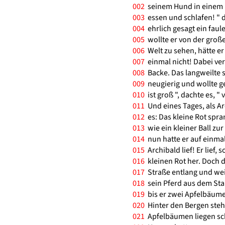
002
seinem Hund in einem k
003
essen und schlafen! " d
004
ehrlich gesagt ein faule
005
wollte er von der große
006
Welt zu sehen, hätte e
007
einmal nicht! Dabei ver
008
Backe. Das langweilte 
009
neugierig und wollte ge
010
ist groß ", dachte es, " 
011
Und eines Tages, als Ar
012
es: Das kleine Rot spran
013
wie ein kleiner Ball zu
014
nun hatte er auf einmal
015
Archibald lief! Er lief, 
016
kleinen Rot her. Doch da
017
Straße entlang und weit
018
sein Pferd aus dem Stal
019
bis er zwei Apfelbäume s
020
Hinter den Bergen ste
021
Apfelbäumen liegen sch