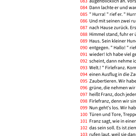
083
augenblicklich an. Vorsi
084
Dann lachte er und warf
085
" Hurra! " rief er. " Hur
086
Und mit seinen zwei run
087
nach Hause zurück. Ers
088
Himmel stand, fuhr er 
089
Haus. Sein kleiner Hund
090
entgegen. " Hallo! " rie
091
wieder! Ich habe viel 
092
scheint, dann nehme ich
093
Welt.! " Firlefranz. Ko
094
einen Ausflug in die Z
095
Zaubertieren. Wir habe
096
grüne, die nehmen wir m
097
heißt Franz, doch jeder
098
Firlefranz, denn wir s
099
Nun geht's los. Wir ha
100
Türen und Tore, Treppe
101
Franz sagt, wie in eine
102
das sein soll. Es ist zi
103
rufen laut, weil sie da