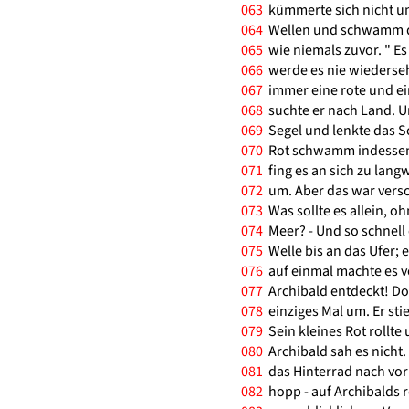
063
kümmerte sich nicht um
064
Wellen und schwamm dav
065
wie niemals zuvor. " Es 
066
werde es nie wiedersehn 
067
immer eine rote und ei
068
suchte er nach Land. Un
069
Segel und lenkte das Sc
070
Rot schwamm indessen i
071
fing es an sich zu lang
072
um. Aber das war versc
073
Was sollte es allein, o
074
Meer? - Und so schnell 
075
Welle bis an das Ufer; e
076
auf einmal machte es v
077
Archibald entdeckt! Doc
078
einziges Mal um. Er sti
079
Sein kleines Rot rollte
080
Archibald sah es nicht.
081
das Hinterrad nach vorn
082
hopp - auf Archibalds r