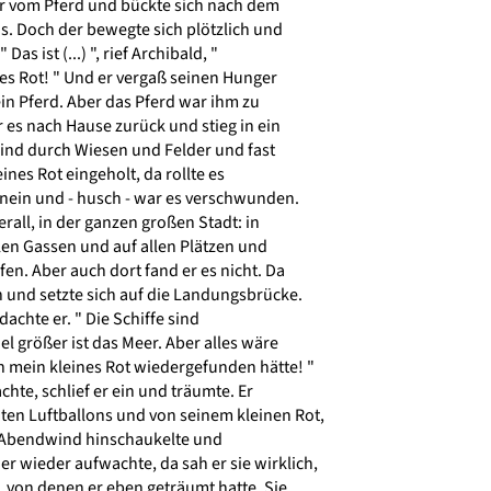
r vom Pferd und bückte sich nach dem
s. Doch der bewegte sich plötzlich und
as ist (...) ", rief Archibald, "
es Rot! " Und er vergaß seinen Hunger
in Pferd. Aber das Pferd war ihm zu
 es nach Hause zurück und stieg in ein
Wind durch Wiesen und Felder und fast
ines Rot eingeholt, da rollte es
hinein und - husch - war es verschwunden.
rall, in der ganzen großen Stadt: in
len Gassen und auf allen Plätzen und
en. Aber auch dort fand er es nicht. Da
n und setzte sich auf die Landungsbrücke.
dachte er. " Die Schiffe sind
l größer ist das Meer. Aber alles wäre
 mein kleines Rot wiedergefunden hätte! "
te, schlief er ein und träumte. Er
ten Luftballons und von seinem kleinen Rot,
 Abendwind hinschaukelte und
er wieder aufwachte, da sah er sie wirklich,
 von denen er eben geträumt hatte. Sie