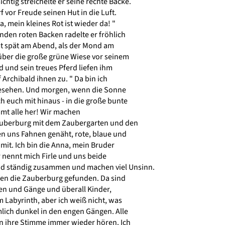
chtig streichelte er seine rechte Backe.
 vor Freude seinen Hut in die Luft.
ra, mein kleines Rot ist wieder da! "
den roten Backen radelte er fröhlich
t spät am Abend, als der Mond am
über die große grüne Wiese vor seinem
 und sein treues Pferd liefen ihm
f Archibald ihnen zu. " Da bin ich
gesehen. Und morgen, wenn die Sonne
 euch mit hinaus - in die große bunte
mmt alle her! Wir machen
auberburg mit dem Zaubergarten und den
n uns Fahnen genäht, rote, blaue und
it. Ich bin die Anna, mein Bruder
 nennt mich Firle und uns beide
ind ständig zusammen und machen viel Unsinn.
ben die Zauberburg gefunden. Da sind
n und Gänge und überall Kinder,
m Labyrinth, aber ich weiß nicht, was
emlich dunkel in den engen Gängen. Alle
nn ihre Stimme immer wieder hören. Ich