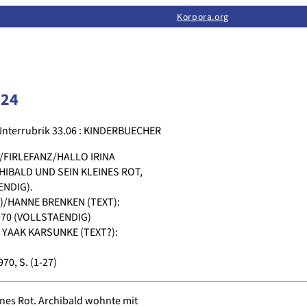
Limas:
Hauptseite
·
Inhalt
·
Suchen
·
Feedback
Korpora.org
·
Korpora.org
·
LINSE
124
Unterrubrik 33.06 : KINDERBUECHER
T/FIRLEFANZ/HALLO IRINA
HIBALD UND SEIN KLEINES ROT,
NDIG).
)/HANNE BRENKEN (TEXT):
70 (VOLLSTAENDIG)
/ YAAK KARSUNKE (TEXT?):
0, S. (1-27)
nes Rot. Archibald wohnte mit