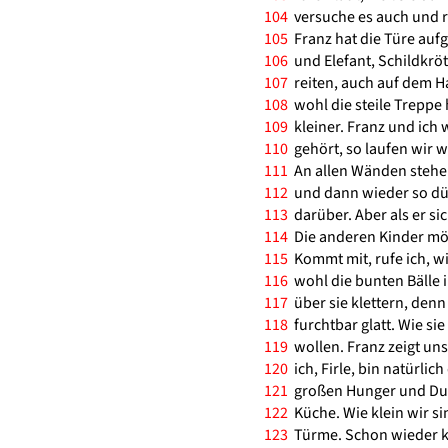
104
versuche es auch und ru
105
Franz hat die Türe aufg
106
und Elefant, Schildkrö
107
reiten, auch auf dem Ha
108
wohl die steile Treppe 
109
kleiner. Franz und ich
110
gehört, so laufen wir we
111
An allen Wänden stehen
112
und dann wieder so dün
113
darüber. Aber als er sic
114
Die anderen Kinder mö
115
Kommt mit, rufe ich, w
116
wohl die bunten Bälle i
117
über sie klettern, denn 
118
furchtbar glatt. Wie si
119
wollen. Franz zeigt uns,
120
ich, Firle, bin natürlich
121
großen Hunger und Durs
122
Küche. Wie klein wir s
123
Türme. Schon wieder klet