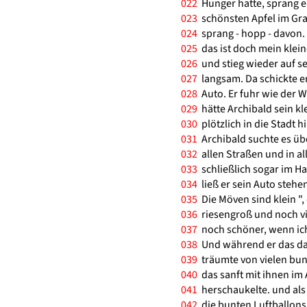
022
Hunger hatte, sprang e
023
schönsten Apfel im Gra
024
sprang - hopp - davon. " D
025
das ist doch mein klein
026
und stieg wieder auf se
027
langsam. Da schickte er
028
Auto. Er fuhr wie der 
029
hätte Archibald sein kle
030
plötzlich in die Stadt 
031
Archibald suchte es übe
032
allen Straßen und in al
033
schließlich sogar im Haf
034
ließ er sein Auto stehe
035
Die Möven sind klein ", 
036
riesengroß und noch vie
037
noch schöner, wenn ich
038
Und während er das dach
039
träumte von vielen bun
040
das sanft mit ihnen im
041
herschaukelte. und als 
042
die bunten Luftballons,