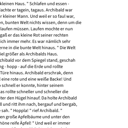
leinen Haus. " Schlafen und essen -
achte er tagein, tagaus. Archibald war
r kleiner Mann. Und weil er so faul war,
n, bunten Welt nichts wissen, denn um die
r laufen müssen. Laufen mochte er nun
gaß er das kleine Rot seiner rechten
sich immer mehr. Es war nämlich sehr
rne in die bunte Welt hinaus. " Die Welt
viel größer als Archibalds Haus.
chibald vor dem Spiegel stand, geschah
g - hopp - auf die Erde und rollte
r Türe hinaus. Archibald erschrak, denn
 eine rote und eine weiße Backe! Und
so schnell er konnte, hinter seinem
s rollte schneller und schneller die
er den Hügel hinauf. Da holte Archibald
l und ritt ihm nach, bergauf und bergab,
ah. " Hoppla! " rief Archibald. "
hen große Apfelbäume und unter den
öne reife Äpfel! " Und weil er immer