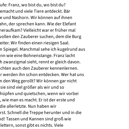
fe: Franz, wo bist du, wo bist du?
emacht und viele Tiere antdeckt. Bär
te und Nashorn. Wir können auf ihnen
hn, der sprechen kann. Wie der Elefant
heraufkam? Vielleicht war er früher mal
 wollen den Zauberer suchen, dem die Burg
iter. Wir finden einen riesigen Saal.
 Spiegel. Manchmal sehe ich kugelrund aus
n wie eine Bohnenstange. Franz lacht
h zwanzigmal sieht, rennt er gleich davon.
chten auch den Zauberer kennenlernen.
ir werden ihn schon entdecken. Wer hat uns
n den Weg gerollt? Wir können gar nicht
sie sind viel größer als wir und so
e hüpfen und quietschen, wenn wir vorbei
 wie man es macht. Er ist der erste und
 die allerletzte. Nun haben wir
t. Schnell die Treppe herunter und in die
ind! Tassen und Kannen sind groß wie
tern, sonst gibt es nichts. Viele