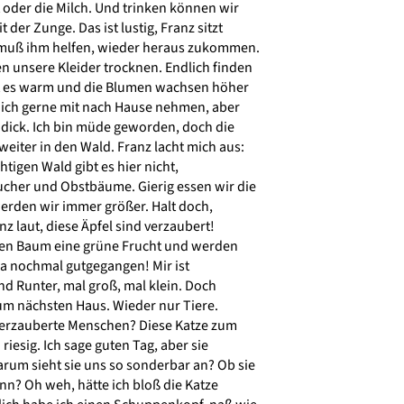
t oder die Milch. Und trinken können wir
der Zunge. Das ist lustig, Franz sitzt
 muß ihm helfen, wieder heraus zukommen.
n unsere Kleider trocknen. Endlich finden
st es warm und die Blumen wachsen höher
ich gerne mit nach Hause nehmen, aber
u dick. Ich bin müde geworden, doch die
eiter in den Wald. Franz lacht mich aus:
htigen Wald gibt es hier nicht,
ucher und Obstbäume. Gierig essen wir die
werden wir immer größer. Halt doch,
nz laut, diese Äpfel sind verzaubert!
ten Baum eine grüne Frucht und werden
 ja nochmal gutgegangen! Mir ist
d Runter, mal groß, mal klein. Doch
um nächsten Haus. Wieder nur Tiere.
e verzauberte Menschen? Diese Katze zum
h riesig. Ich sage guten Tag, aber sie
rum sieht sie uns so sonderbar an? Ob sie
? Oh weh, hätte ich bloß die Katze