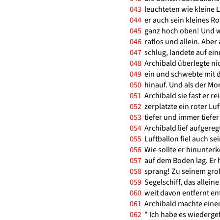
043
leuchteten wie kleine 
044
er auch sein kleines Rot
045
ganz hoch oben! Und we
046
ratlos und allein. Aber
047
schlug, landete auf ein
048
Archibald überlegte nic
049
ein und schwebte mit d
050
hinauf. Und als der Mo
051
Archibald sie fast er rei
052
zerplatzte ein roter Luf
053
tiefer und immer tiefer
054
Archibald lief aufgereg
055
Luftballon fiel auch se
056
Wie sollte er hinunter
057
auf dem Boden lag. Er ho
058
sprang! Zu seinem groß
059
Segelschiff, das allein
060
weit davon entfernt ent
061
Archibald machte einen L
062
" Ich habe es wiedergef