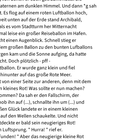
Laternen am dunklen Himmel. Und dann *g sah
. Es flog auf einem roten Luftballon hoch,
it unten auf der Erde stand Archibald,
 als es vom Stadtturm her Mitternacht
mal leise ein großer Reiseballon im Hafen.
ht einen Augenblick. Schnell stieg er
em großen Ballon zu den bunten Lufballons
rgen kam und die Sonne aufging, da hatte
cht. Doch plötzlich - pff -
tballon. Er wurde ganz klein und fiel
 hinunter auf das große Rote Meer.
t von einer Seite zur anderen, denn mit dem
in kleines Rot! Was sollte er nun machen?
kommen? Da sah er den Fallschirm, der
b ihn auf (...), schnallte ihn um (...) und
en Glück landete er in einem kleinen
e auf den Wellen schaukelte. Und nicht
deckte er bald sein neugieriges Rot!
uftsprung. " Hurra! " rief er.
unden! " Aber das neugierige kleine Rot