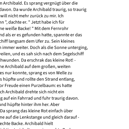
 Archibald. Es sprang vergnügt über die
on. Da wurde Archibald traurig, so traurig
will nicht mehr zurück zu mir. Ich
", dachte er. " Jetzt habe ich für
ne weiße Backe! " Mit dem Fernrohr
d als er es gefunden hatte, spannte er das
hiff langsam dem Ufer zu. Sein kleines
mmer weiter. Doch als die Sonne unterging,
weilen, und es sah sich nach dem Segelschiff
hwunden. Da erschrak das kleine Rot! -
hne Archibald auf dem großen, weiten
es nur konnte, sprang es von Welle zu
s hüpfte und rollte den Strand entlang,
or Freude einen Purzelbaum: es hatte
h Archibald drehte sich nicht ein
eg auf ein Fahrrad und fuhr traurig davon.
 und hüpfte hinter ihm her. Aber
 Da sprang das kleine Rot einfach über
e auf die Lenkstange und gleich darauf -
echte Backe. Archibald hielt