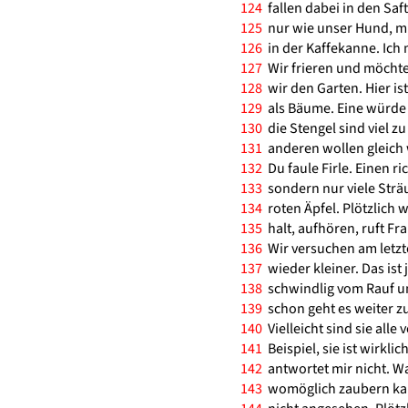
124
fallen dabei in den Saf
125
nur wie unser Hund, mit 
126
in der Kaffekanne. Ich
127
Wir frieren und möchte
128
wir den Garten. Hier i
129
als Bäume. Eine würde 
130
die Stengel sind viel z
131
anderen wollen gleich w
132
Du faule Firle. Einen ric
133
sondern nur viele Strä
134
roten Äpfel. Plötzlich 
135
halt, aufhören, ruft Fra
136
Wir versuchen am letz
137
wieder kleiner. Das ist
138
schwindlig vom Rauf un
139
schon geht es weiter z
140
Vielleicht sind sie all
141
Beispiel, sie ist wirklic
142
antwortet mir nicht. Wa
143
womöglich zaubern kann