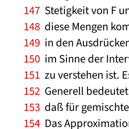
147
Stetigkeit von F un
148
diese Mengen komp
149
in den Ausdrücken 
150
im Sinne der Inter
151
zu verstehen ist. E
152
Generell bedeutet,
153
daß für gemischte 
154
Das Approximations