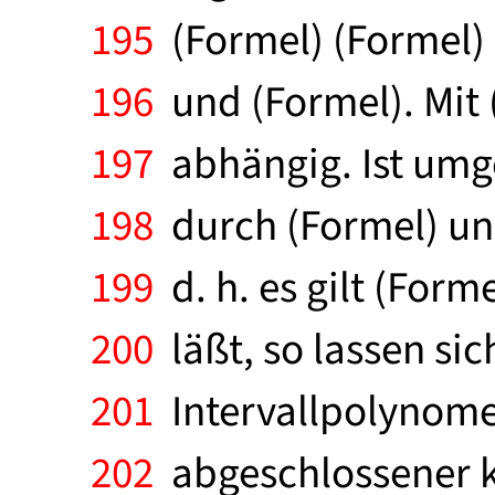
195
(Formel) (Formel) 
196
und (Formel). Mit (
197
abhängig. Ist umgek
198
durch (Formel) und 
199
d. h. es gilt (Form
200
läßt, so lassen sic
201
Intervallpolynome i
202
abgeschlossener ko