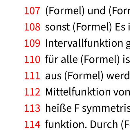
107
(Formel) und (Forme
108
sonst (Formel) Es i
109
Intervallfunktion g
110
für alle (Formel) i
111
aus (Formel) werde
112
Mittelfunktion von F
113
heiße F symmetrisch
114
funktion. Durch (F