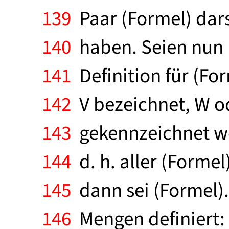
139
Paar (Formel) dars
140
haben. Seien nun (F
141
Definition für (Fo
142
V bezeichnet, W od
143
gekennzeichnet wer
144
d. h. aller (Formel)
145
dann sei (Formel).
146
Mengen definiert: 