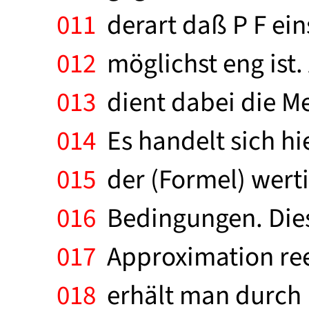
011
derart daß P F ein
012
möglichst eng ist.
013
dient dabei die Me
014
Es handelt sich h
015
der (Formel) wert
016
Bedingungen. Diese
017
Approximation reel
018
erhält man durch 