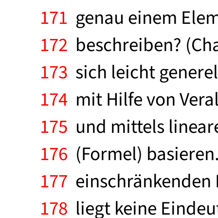
171
genau einem Elemen
172
beschreiben? (Char
173
sich leicht genere
174
mit Hilfe von Ver
175
und mittels linear
176
(Formel) basieren. 
177
einschränkenden B
178
liegt keine Eindeut