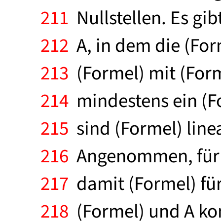
211
Nullstellen. Es gib
212
A, in dem die (Form
213
(Formel) mit (Forme
214
mindestens ein (For
215
sind (Formel) line
216
Angenommen, für (F
217
damit (Formel) für 
218
(Formel) und A komp