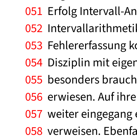
051
Erfolg Intervall-An
052
Intervallarithmeti
053
Fehlererfassung kon
054
Disziplin mit eige
055
besonders brauchb
056
erwiesen. Auf ihr
057
weiter eingegang e
058
verweisen. Ebenfal