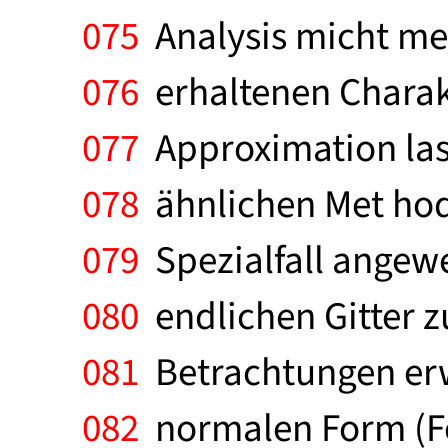
075
Analysis micht meh
076
erhaltenen Charakt
077
Approximation lass
078
ähnlichen Met hode
079
Spezialfall angew
080
endlichen Gitter zu
081
Betrachtungen erwi
082
normalen Form (For