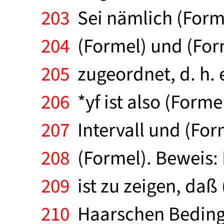
203
Sei nämlich (Forme
204
(Formel) und (Form
205
zugeordnet, d. h. e
206
*yf ist also (Formel
207
Intervall und (For
208
(Formel). Beweis:
209
ist zu zeigen, daß
210
Haarschen Bedingun