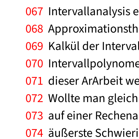
067
Intervallanalysis e
068
Approximationsthe
069
Kalkül der Interva
070
Intervallpolynome 
071
dieser ArArbeit we
072
Wollte man gleich e
073
auf einer Rechenanl
074
äußerste Schwierig