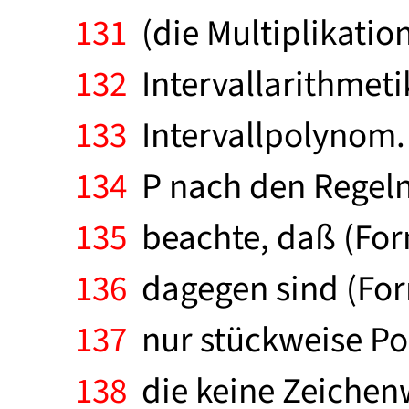
131
(die Multiplikation
132
Intervallarithmetik
133
Intervallpolynom. P
134
P nach den Regeln 
135
beachte, daß (Form
136
dagegen sind (Form
137
nur stückweise Po
138
die keine Zeichenwe