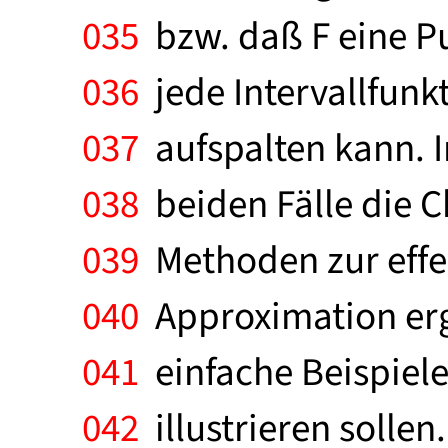
035
bzw. daß F eine Pu
036
jede Intervallfunk
037
aufspalten kann. I
038
beiden Fälle die Ch
039
Methoden zur effe
040
Approximation erge
041
einfache Beispiele
042
illustrieren sollen