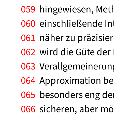
059
hingewiesen, Metho
060
einschließende Int
061
näher zu präzisier
062
wird die Güte der
063
Verallgemeinerung
064
Approximation bei 
065
besonders eng dem
066
sicheren, aber mög