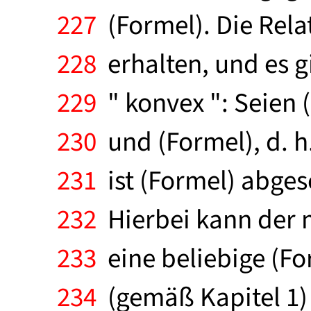
227
(Formel). Die Rel
228
erhalten, und es gi
229
" konvex ": Seien 
230
und (Formel), d. h.
231
ist (Formel) abges
232
Hierbei kann der 
233
eine beliebige (Fo
234
(gemäß Kapitel 1)