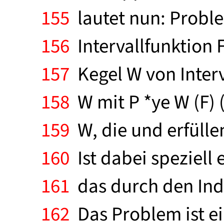
155
lautet nun: Proble
156
Intervallfunktion 
157
Kegel W von Interv
158
W mit P *ye W (F) 
159
W, die und erfülle
160
Ist dabei speziell
161
das durch den Inde
162
Das Problem ist ei