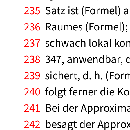
235
Satz ist (Formel) 
236
Raumes (Formel); d
237
schwach lokal komp
238
347, anwendbar, de
239
sichert, d. h. (For
240
folgt ferner die K
241
Bei der Approxima
242
besagt der Approx