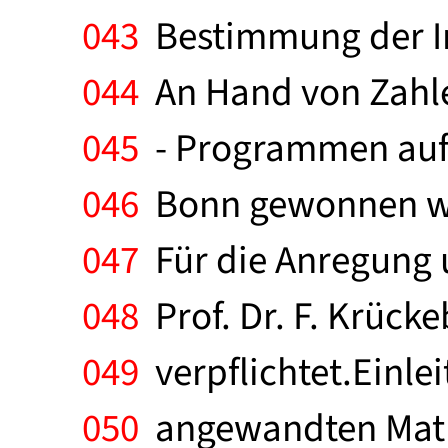
043
Bestimmung der In
044
An Hand von Zahle
045
- Programmen auf 
046
Bonn gewonnen wur
047
Für die Anregung u
048
Prof. Dr. F. Krück
049
verpflichtet.Einlei
050
angewandten Mathe