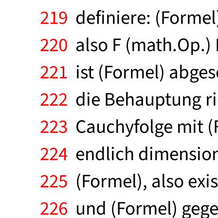
219
definiere: (Formel)
220
also F (math.Op.) P
221
ist (Formel) abges
222
die Behauptung ric
223
Cauchyfolge mit (Fo
224
endlich dimension
225
(Formel), also exi
226
und (Formel) gege