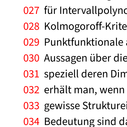
027
für Intervallpolyn
028
Kolmogoroff-Kriter
029
Punktfunktionale au
030
Aussagen über die
031
speziell deren Dim
032
erhält man, wenn f
033
gewisse Strukture
034
Bedeutung sind dab