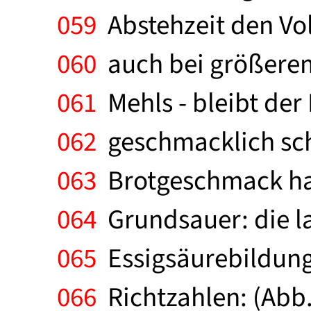
059
Abstehzeit den Vol
060
auch bei größerem
061
Mehls - bleibt der
062
geschmacklich scha
063
Brotgeschmack hat
064
Grundsauer: die la
065
Essigsäurebildung.
066
Richtzahlen: (Abb.