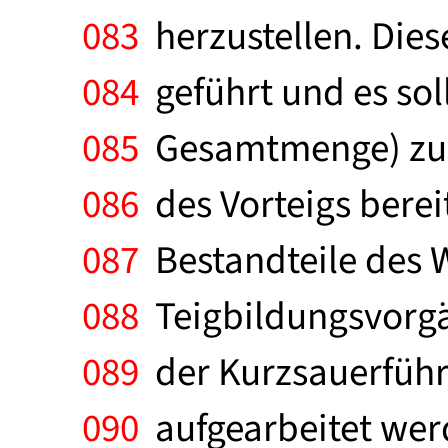
083
herzustellen. Diese
084
geführt und es soll
085
Gesamtmenge) zuge
086
des Vorteigs berei
087
Bestandteile des W
088
Teigbildungsvorgä
089
der Kurzsauerführ
090
aufgearbeitet werd