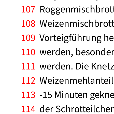
107
Roggenmischbrotte
108
Weizenmischbrottei
109
Vorteigführung her
110
werden, besonders,
111
werden. Die Knetze
112
Weizenmehlanteil.
113
-15 Minuten geknet
114
der Schrotteilchen