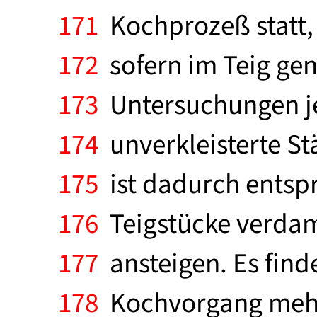
171
Kochprozeß statt, 
172
sofern im Teig gen
173
Untersuchungen je
174
unverkleisterte Stä
175
ist dadurch entspr
176
Teigstücke verdamp
177
ansteigen. Es find
178
Kochvorgang mehr s