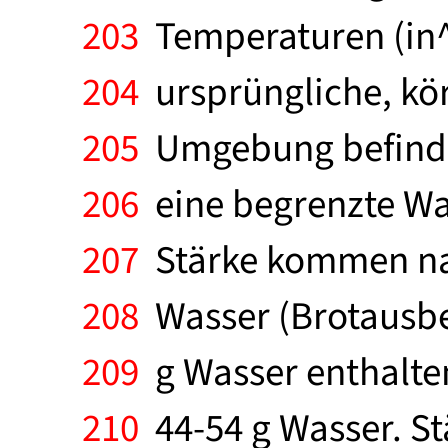
203
Temperaturen (in^ C
204
ursprüngliche, kör
205
Umgebung befindlic
206
eine begrenzte Was
207
Stärke kommen nac
208
Wasser (Brotausbeu
209
g Wasser enthalten
210
44-54 g Wasser. St