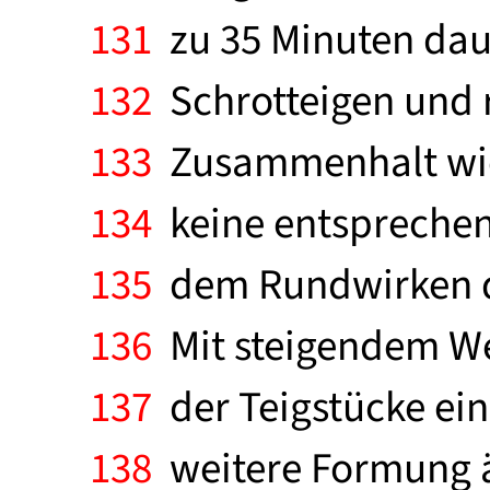
131
zu 35 Minuten daue
132
Schrotteigen und r
133
Zusammenhalt wie 
134
keine entsprechen
135
dem Rundwirken du
136
Mit steigendem W
137
der Teigstücke ei
138
weitere Formung ä