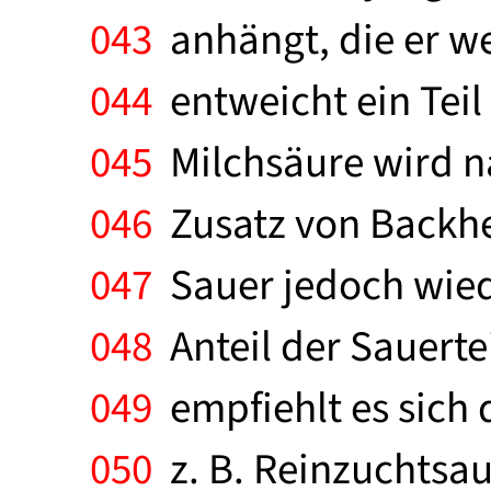
043
anhängt, die er we
044
entweicht ein Teil 
045
Milchsäure wird n
046
Zusatz von Backhe
047
Sauer jedoch wiede
048
Anteil der Sauerte
049
empfiehlt es sich d
050
z. B. Reinzuchtsaue