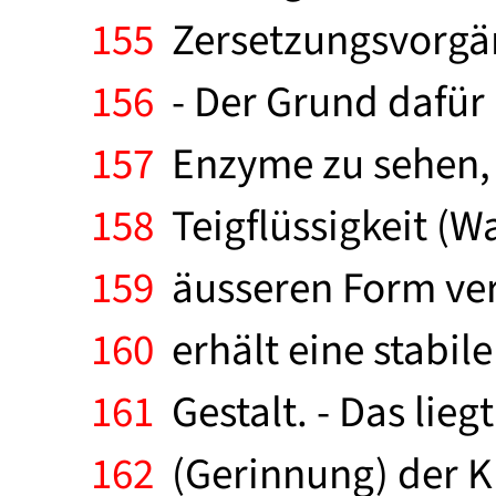
155
Zersetzungsvorgän
156
- Der Grund dafür 
157
Enzyme zu sehen, f
158
Teigflüssigkeit (W
159
äusseren Form verä
160
erhält eine stabile
161
Gestalt. - Das lieg
162
(Gerinnung) der K