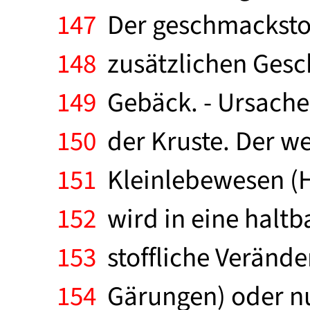
147
Der geschmackstof
148
zusätzlichen Ges
149
Gebäck. - Ursache d
150
der Kruste. Der we
151
Kleinlebewesen (He
152
wird in eine haltb
153
stoffliche Verände
154
Gärungen) oder nur