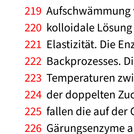
219
Aufschwämmung vorl
220
kolloidale Lösung 
221
Elastizität. Die E
222
Backprozesses. Di
223
Temperaturen zwis
224
der doppelten Zuck
225
fallen die auf der
226
Gärungsenzyme aus,