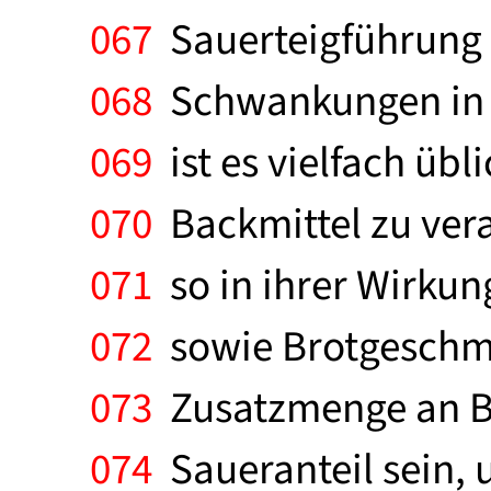
067
Sauerteigführung 
068
Schwankungen in d
069
ist es vielfach übl
070
Backmittel zu vera
071
so in ihrer Wirkun
072
sowie Brotgeschma
073
Zusatzmenge an Bac
074
Saueranteil sein, 