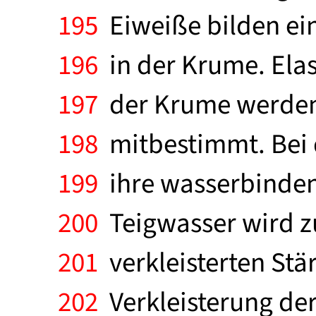
195
Eiweiße bilden ei
196
in der Krume. Elas
197
der Krume werden 
198
mitbestimmt. Bei d
199
ihre wasserbindend
200
Teigwasser wird zum
201
verkleisterten St
202
Verkleisterung der 