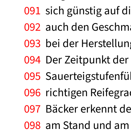
091
sich günstig auf d
092
auch den Geschma
093
bei der Herstellun
094
Der Zeitpunkt der 
095
Sauerteigstufenfü
096
richtigen Reifegra
097
Bäcker erkennt den
098
am Stand und am G