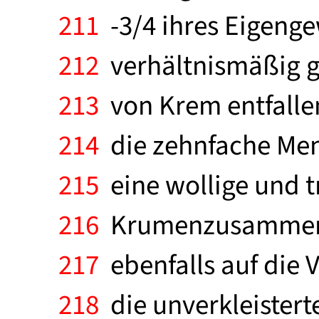
211
-3/4 ihres Eigenge
212
verhältnismäßig ge
213
von Krem entfallen
214
die zehnfache Meng
215
eine wollige und t
216
Krumenzusammenha
217
ebenfalls auf die 
218
die unverkleistert