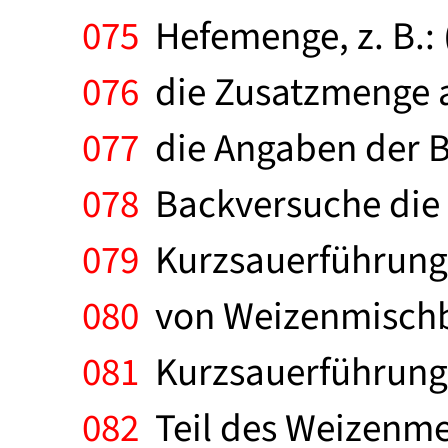
075
Hefemenge, z. B.: (
076
die Zusatzmenge ab
077
die Angaben der B
078
Backversuche die g
079
Kurzsauerführung 
080
von Weizenmischbr
081
Kurzsauerführung v
082
Teil des Weizenmeh