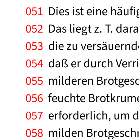
051
Dies ist eine häuf
052
Das liegt z. T. dar
053
die zu versäuernde
054
daß er durch Verri
055
milderen Brotgesch
056
feuchte Brotkrume
057
erforderlich, um 
058
milden Brotgeschma