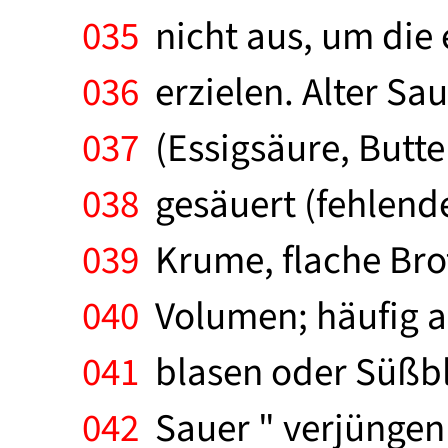
035
nicht aus, um die 
036
erzielen. Alter Sau
037
(Essigsäure, Butte
038
gesäuert (fehlende
039
Krume, flache Bro
040
Volumen; häufig au
041
blasen oder Süßbl
042
Sauer " verjüngen 