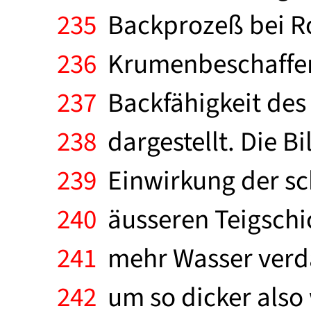
235
Backprozeß bei Ro
236
Krumenbeschaffenh
237
Backfähigkeit des
238
dargestellt. Die Bi
239
Einwirkung der sc
240
äusseren Teigschic
241
mehr Wasser verda
242
um so dicker also 