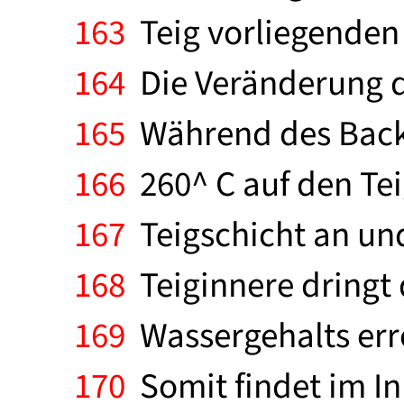
163
Teig vorliegenden 
164
Die Veränderung de
165
Während des Backp
166
260^ C auf den Teig
167
Teigschicht an und
168
Teiginnere dringt 
169
Wassergehalts errei
170
Somit findet im In