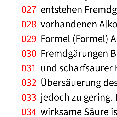
027
entstehen Fremdgä
028
vorhandenen Alkoh
029
Formel (Formel) A
030
Fremdgärungen But
031
und scharfsaurer 
032
Übersäuerung des 
033
jedoch zu gering. 
034
wirksame Säure ist