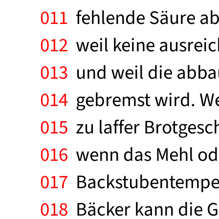
011
fehlende Säure abe
012
weil keine ausrei
013
und weil die abba
014
gebremst wird. We
015
zu laffer Brotgesc
016
wenn das Mehl ode
017
Backstubentempera
018
Bäcker kann die G