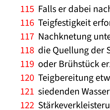
115
Falls er dabei nac
116
Teigfestigkeit er
117
Nachknetung unterg
118
die Quellung der S
119
oder Brühstück er
120
Teigbereitung etw
121
siedenden Wassers
122
Stärkeverkleisteru