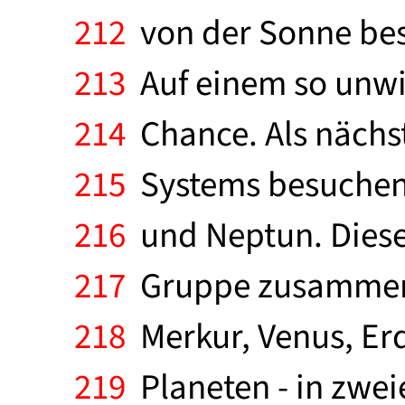
212
von der Sonne best
213
Auf einem so unwir
214
Chance. Als nächst
215
Systems besuchen, 
216
und Neptun. Diese 
217
Gruppe zusammenfa
218
Merkur, Venus, Erd
219
Planeten - in zweie