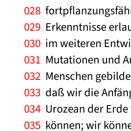
028
fortpflanzungsfähi
029
Erkenntnisse erlau
030
im weiteren Entwic
031
Mutationen und Aus
032
Menschen gebildet 
033
daß wir die Anfäng
034
Urozean der Erde v
035
können; wir können