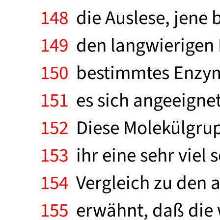
148
die Auslese, jene 
149
den langwierigen P
150
bestimmtes Enzym g
151
es sich angeeignet
152
Diese Molekülgrupp
153
ihr eine sehr viel
154
Vergleich zu den a
155
erwähnt, daß die w