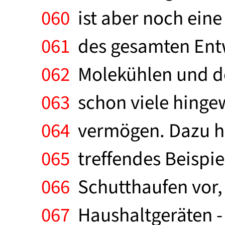
060
ist aber noch eine
061
des gesamten Entw
062
Molekühlen und der
063
schon viele hingew
064
vermögen. Dazu hat
065
treffendes Beispiel
066
Schutthaufen vor,
067
Haushaltgeräten - 