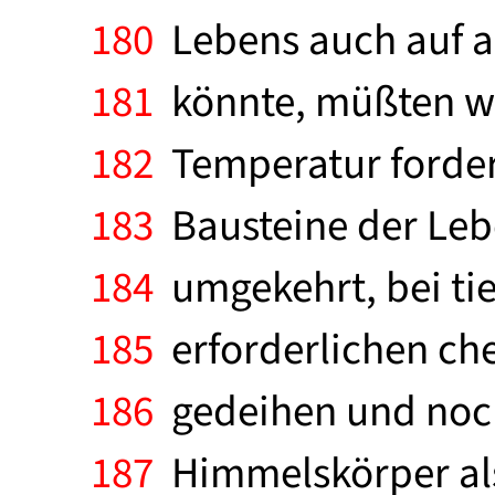
180
Lebens auch auf 
181
könnte, müßten wir
182
Temperatur fordern
183
Bausteine der Leb
184
umgekehrt, bei ti
185
erforderlichen ch
186
gedeihen und noch
187
Himmelskörper als