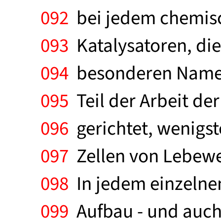
092
bei jedem chemisc
093
Katalysatoren, di
094
besonderen Namen 
095
Teil der Arbeit de
096
gerichtet, wenigst
097
Zellen von Lebewes
098
In jedem einzelnen 
099
Aufbau - und auch 