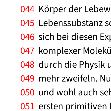
044
Körper der Lebewe
045
Lebenssubstanz so
046
sich bei diesen E
047
komplexer Molekül
048
durch die Physik u
049
mehr zweifeln. Nun
050
und wohl auch seh
051
ersten primitiven 