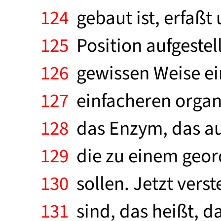
124
gebaut ist, erfaßt 
125
Position aufgestell
126
gewissen Weise ei
127
einfacheren organi
128
das Enzym, das auc
129
die zu einem geor
130
sollen. Jetzt vers
131
sind, das heißt, d