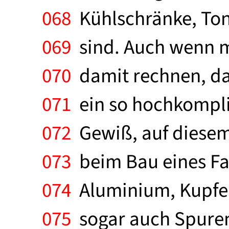
068
Kühlschränke, Ton
069
sind. Auch wenn m
070
damit rechnen, daß
071
ein so hochkompliz
072
Gewiß, auf diesem 
073
beim Bau eines Far
074
Aluminium, Kupfer 
075
sogar auch Spuren