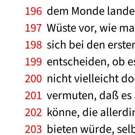
196
dem Monde landete
197
Wüste vor, wie man
198
sich bei den erste
199
entscheiden, ob es
200
nicht vielleicht d
201
vermuten, daß es 
202
könne, die allerd
203
bieten würde, selb