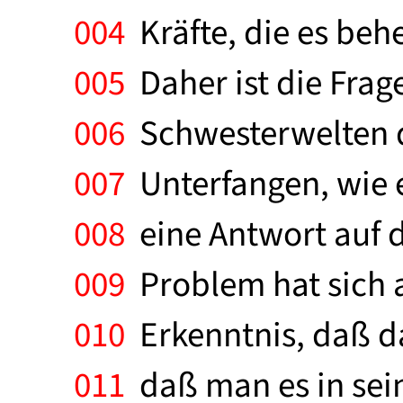
004
Kräfte, die es beh
005
Daher ist die Frag
006
Schwesterwelten d
007
Unterfangen, wie es
008
eine Antwort auf d
009
Problem hat sich a
010
Erkenntnis, daß das
011
daß man es in sei