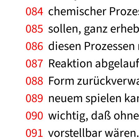
084
chemischer Prozess
085
sollen, ganz erhebl
086
diesen Prozessen n
087
Reaktion abgelaufe
088
Form zurückverwan
089
neuem spielen kann
090
wichtig, daß ohne
091
vorstellbar wären