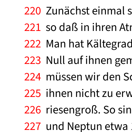
220
Zunächst einmal si
221
so daß in ihren A
222
Man hat Kältegrad
223
Null auf ihnen ge
224
müssen wir den Sc
225
ihnen nicht zu erw
226
riesengroß. So sin
227
und Neptun etwa 1