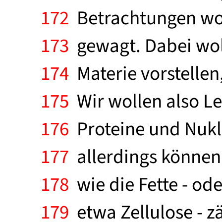
172
Betrachtungen woh
173
gewagt. Dabei wol
174
Materie vorstellen
175
Wir wollen also L
176
Proteine und Nukl
177
allerdings können 
178
wie die Fette - od
179
etwa Zellulose - z