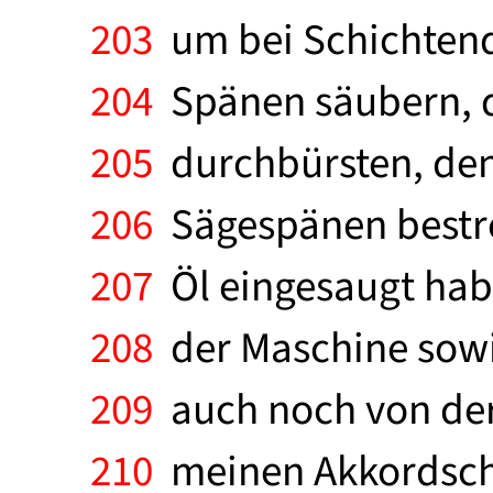
203
um bei Schichtende
204
Spänen säubern, d
205
durchbürsten, den
206
Sägespänen bestreu
207
Öl eingesaugt hab
208
der Maschine sow
209
auch noch von der 
210
meinen Akkordsche