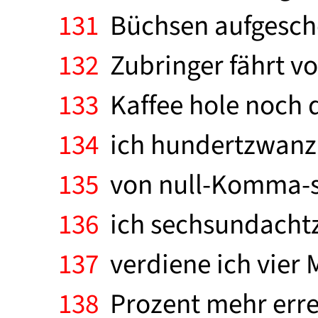
131
Büchsen aufgescho
132
Zubringer fährt vo
133
Kaffee hole noch d
134
ich hundertzwanzig
135
von null-Komma-si
136
ich sechsundachtz
137
verdiene ich vier M
138
Prozent mehr errei