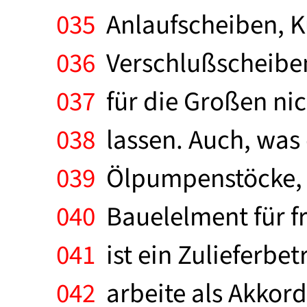
035
Anlaufscheiben, K
036
Verschlußscheiben
037
für die Großen nich
038
lassen. Auch, was 
039
Ölpumpenstöcke, K
040
Bauelelment für f
041
ist ein Zulieferbet
042
arbeite als Akkord