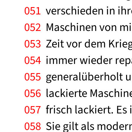
051
verschieden in ihre
052
Maschinen von min
053
Zeit vor dem Krieg
054
immer wieder repa
055
generalüberholt und
056
lackierte Maschine
057
frisch lackiert. E
058
Sie gilt als modern,