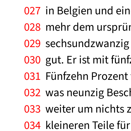
027
in Belgien und ein
028
mehr dem ursprüng
029
sechsundzwanzig M
030
gut. Er ist mit fün
031
Fünfzehn Prozent v
032
was neunzig Beschä
033
weiter um nichts z
034
kleineren Teile fü