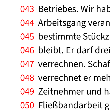
043
Betriebes. Wir habe
044
Arbeitsgang verant
045
bestimmte Stückzei
046
bleibt. Er darf dr
047
verrechnen. Schaff
048
verrechnet er meh
049
Zeitnehmer und ha
050
Fließbandarbeit gi