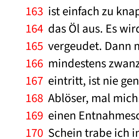
163
ist einfach zu kna
164
das Öl aus. Es wir
165
vergeudet. Dann m
166
mindestens zwanzi
167
eintritt, ist nie g
168
Ablöser, mal mich. 
169
einen Entnahmesche
170
Schein trabe ich in