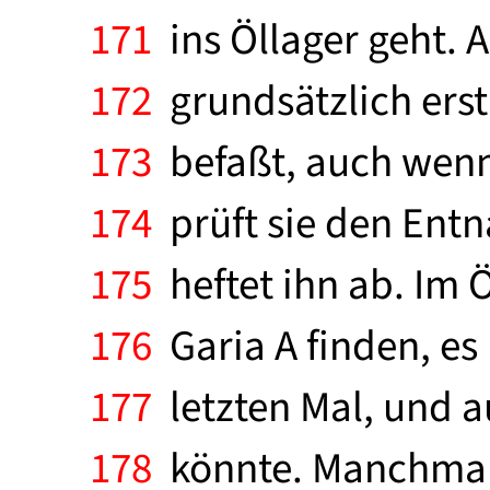
171
ins Öllager geht. A
172
grundsätzlich erst 
173
befaßt, auch wenn d
174
prüft sie den Ent
175
heftet ihn ab. Im 
176
Garia A finden, es
177
letzten Mal, und au
178
könnte. Manchmal 