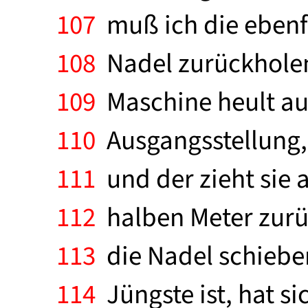
107
muß ich die ebenf
108
Nadel zurückholen.
109
Maschine heult auf,
110
Ausgangsstellung, 
111
und der zieht sie 
112
halben Meter zurüc
113
die Nadel schieben
114
Jüngste ist, hat si