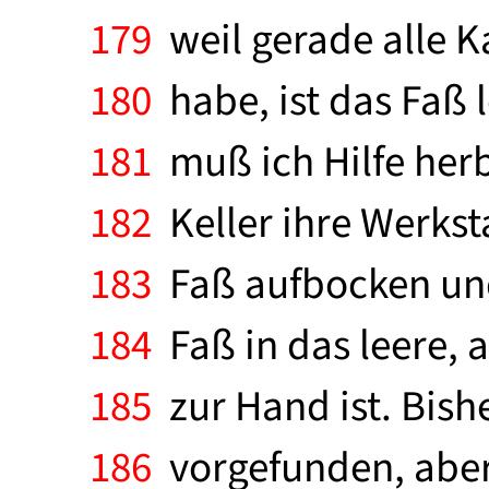
179
weil gerade alle 
180
habe, ist das Faß 
181
muß ich Hilfe herb
182
Keller ihre Werksta
183
Faß aufbocken und
184
Faß in das leere,
185
zur Hand ist. Bish
186
vorgefunden, aber