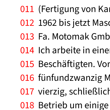
011
(Fertigung von Ka
012
1962 bis jetzt Mas
013
Fa. Motomak GmbH,
014
Ich arbeite in ein
015
Beschäftigten. Vo
016
fünfundzwanzig Ma
017
vierzig, schließli
018
Betrieb um einige 