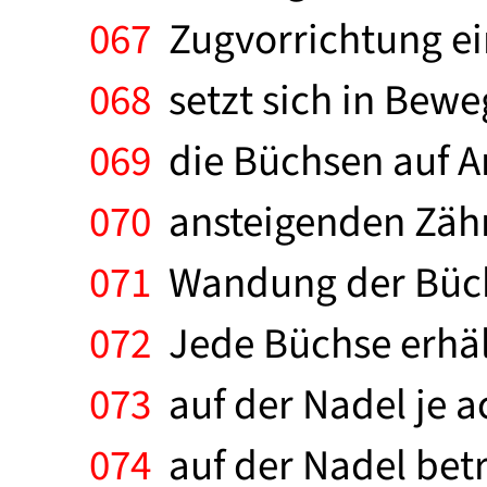
067
Zugvorrichtung ein
068
setzt sich in Beweg
069
die Büchsen auf An
070
ansteigenden Zähn
071
Wandung der Büchs
072
Jede Büchse erhäl
073
auf der Nadel je a
074
auf der Nadel bet