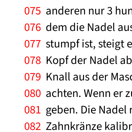
075
anderen nur 3 hund
076
dem die Nadel ausg
077
stumpf ist, steigt 
078
Kopf der Nadel abr
079
Knall aus der Masc
080
achten. Wenn er zu
081
geben. Die Nadel r
082
Zahnkränze kalibri