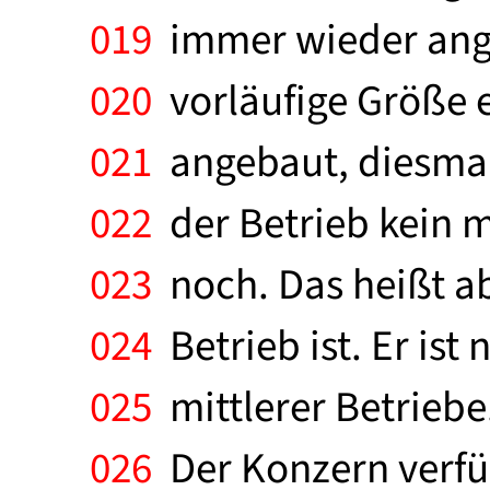
019
immer wieder angeb
020
vorläufige Größe e
021
angebaut, diesmal e
022
der Betrieb kein mi
023
noch. Das heißt ab
024
Betrieb ist. Er ist 
025
mittlerer Betriebe
026
Der Konzern verfüg