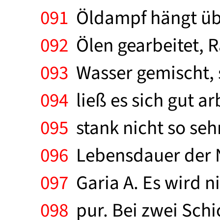
091
Öldampf hängt übe
092
Ölen gearbeitet, R
093
Wasser gemischt, 
094
ließ es sich gut a
095
stank nicht so seh
096
Lebensdauer der N
097
Garia A. Es wird n
098
pur. Bei zwei Schi