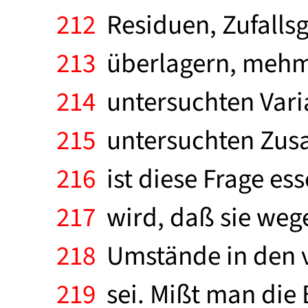
212
Residuen, Zufallsg
213
überlagern, mehme
214
untersuchten Varia
215
untersuchten Zusa
216
ist diese Frage es
217
wird, daß sie wege
218
Umstände in den v
219
sei. Mißt man die