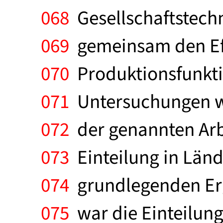
068
Gesellschaftstechni
069
gemeinsam den Eff
070
Produktionsfunkti
071
Untersuchungen wi
072
der genannten Arb
073
Einteilung in Länd
074
grundlegenden Erg
075
war die Einteilung