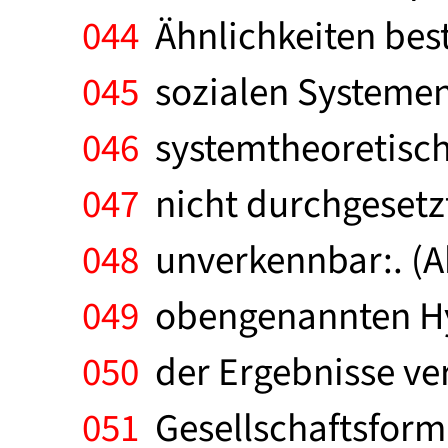
044
Ähnlichkeiten bes
045
sozialen Systemen 
046
systemtheoretisch
047
nicht durchgesetzt
048
unverkennbar:. (Ab
049
obengenannten Hypo
050
der Ergebnisse ve
051
Gesellschaftsform.