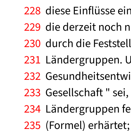
228
diese Einflüsse ei
229
die derzeit noch n
230
durch die Feststel
231
Ländergruppen. Un
232
Gesundheitsentwic
233
Gesellschaft " sei,
234
Ländergruppen fest
235
(Formel) erhärtet