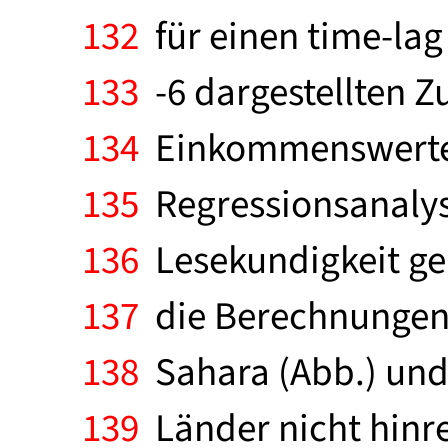
132
für einen time-lag
133
-6 dargestellten 
134
Einkommenswerte f
135
Regressionsanalys
136
Lesekundigkeit ger
137
die Berechnungen 
138
Sahara (Abb.) und
139
Länder nicht hinrei