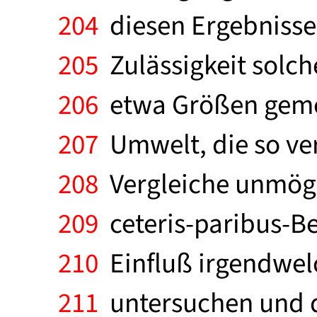
204
diesen Ergebnissen 
205
Zulässigkeit solche
206
etwa Größen gemess
207
Umwelt, die so ver
208
Vergleiche unmögli
209
ceteris-paribus-Be
210
Einfluß irgendwel
211
untersuchen und da