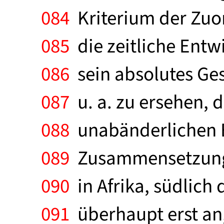
084
Kriterium der Zuor
085
die zeitliche Entw
086
sein absolutes Ge
087
u. a. zu ersehen, 
088
unabänderlichen Ei
089
Zusammensetzung ä
090
in Afrika, südlich
091
überhaupt erst an,