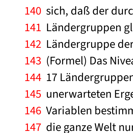
140
sich, daß der durch
141
Ländergruppen glei
142
Ländergruppe der 
143
(Formel) Das Niveau
144
17 Ländergruppen
145
unerwarteten Erge
146
Variablen bestimmt
147
die ganze Welt nur