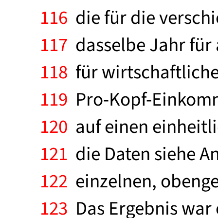
116
die für die versc
117
dasselbe Jahr für 
118
für wirtschaftlich
119
Pro-Kopf-Einkomme
120
auf einen einheitl
121
die Daten siehe An
122
einzelnen, obenge
123
Das Ergebnis war 