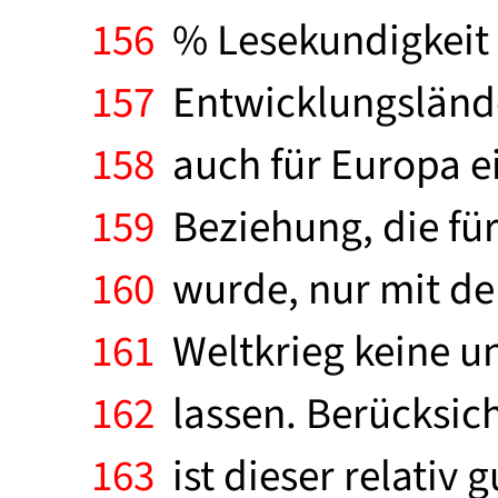
156
% Lesekundigkeit er
157
Entwicklungslände
158
auch für Europa ei
159
Beziehung, die fü
160
wurde, nur mit dem
161
Weltkrieg keine un
162
lassen. Berücksich
163
ist dieser relati