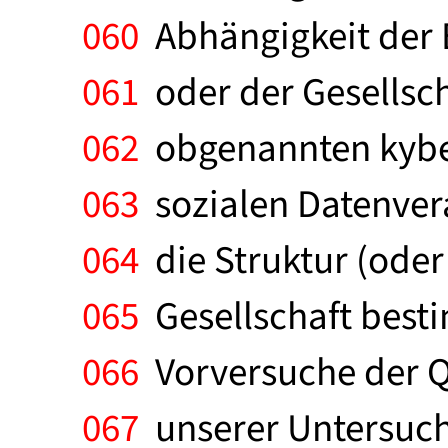
060
Abhängigkeit der E
061
oder der Gesellsch
062
obgenannten kyber
063
sozialen Datenver
064
die Struktur (oder
065
Gesellschaft besti
066
Vorversuche der Qu
067
unserer Untersuch