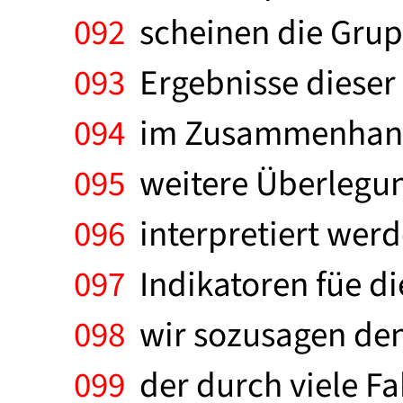
092
scheinen die Grupp
093
Ergebnisse dieser
094
im Zusammenhang m
095
weitere Überlegun
096
interpretiert werde
097
Indikatoren füe di
098
wir sozusagen den 
099
der durch viele Fa