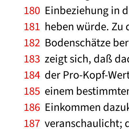
180
Einbeziehung in di
181
heben würde. Zu d
182
Bodenschätze bere
183
zeigt sich, daß da
184
der Pro-Kopf-Wert
185
einem bestimmten 
186
Einkommen dazukomm
187
veranschaulicht; 