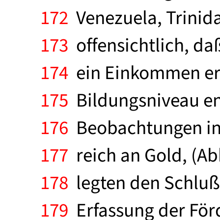
172
Venezuela, Trinid
173
offensichtlich, d
174
ein Einkommen ermö
175
Bildungsniveau en
176
Beobachtungen in 
177
reich an Gold, (Ab
178
legten den Schluß 
179
Erfassung der För