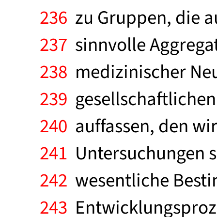
236
zu Gruppen, die au
237
sinnvolle Aggrega
238
medizinischer Neue
239
gesellschaftliche
240
auffassen, den wir
241
Untersuchungen sin
242
wesentliche Besti
243
Entwicklungsprozes