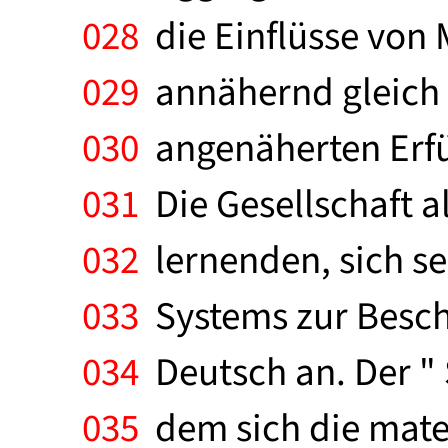
028
die Einflüsse von 
029
annähernd gleich s
030
angenäherten Erfül
031
Die Gesellschaft a
032
lernenden, sich s
033
Systems zur Besch
034
Deutsch an. Der " S
035
dem sich die mater