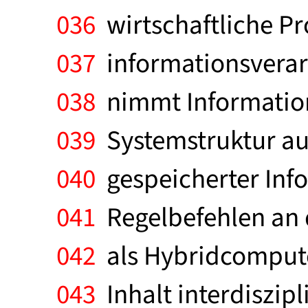
036
wirtschaftliche Pr
037
informationsverar
038
nimmt Information
039
Systemstruktur auf
040
gespeicherter Info
041
Regelbefehlen an de
042
als Hybridcompute
043
Inhalt interdiszip