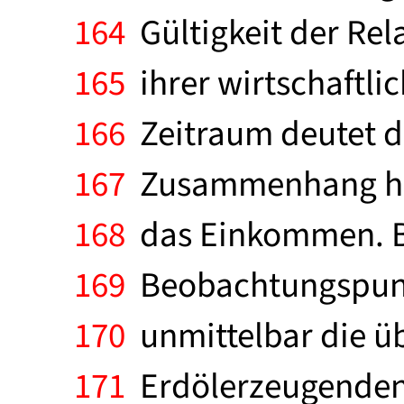
164
Gültigkeit der Rel
165
ihrer wirtschaftli
166
Zeitraum deutet d
167
Zusammenhang hand
168
das Einkommen. B
169
Beobachtungspunkt
170
unmittelbar die ü
171
Erdölerzeugenden L