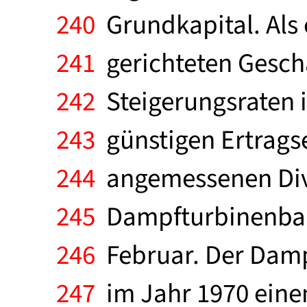
240
Grundkapital. Als 
241
gerichteten Geschä
242
Steigerungsraten i
243
günstigen Ertrags
244
angemessenen Div
245
Dampfturbinenbau 
246
Februar. Der Damp
247
im Jahr 1970 einen