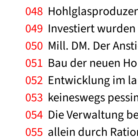
048
Hohlglasproduzent 
049
Investiert wurden 
050
Mill. DM. Der Anst
051
Bau der neuen Hoh
052
Entwicklung im lau
053
keineswegs pessimi
054
Die Verwaltung bef
055
allein durch Rati