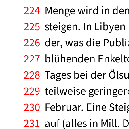
224
Menge wird in den 
225
steigen. In Libyen
226
der, was die Publi
227
blühenden Enkelto
228
Tages bei der Öls
229
teilweise geringer
230
Februar. Eine Ste
231
auf (alles in Mill.