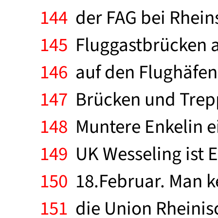
144
der FAG bei Rheins
145
Fluggastbrücken au
146
auf den Flughäfen
147
Brücken und Trepp
148
Muntere Enkelin e
149
UK Wesseling ist E
150
18.Februar. Man ke
151
die Union Rheinisc