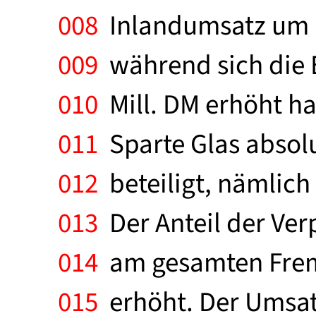
008
Inlandumsatz um 15
009
während sich die E
010
Mill. DM erhöht ha
011
Sparte Glas absol
012
beteiligt, nämlich 
013
Der Anteil der Ver
014
am gesamten Fremd
015
erhöht. Der Umsatz