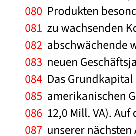
080
Produkten besonde
081
zu wachsenden Kos
082
abschwächende wir
083
neuen Geschäftsja
084
Das Grundkapital b
085
amerikanischen Gi
086
12,0 Mill. VA). Au
087
unserer nächsten 