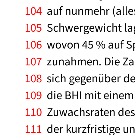
104
auf nunmehr (alles 
105
Schwergewicht lag
106
wovon 45 % auf Spa
107
zunahmen. Die Zah
108
sich gegenüber de
109
die BHI mit einem 
110
Zuwachsraten des 
111
der kurzfristige u