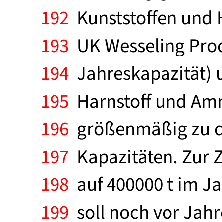
192
Kunststoffen und 
193
UK Wesseling Pro
194
Jahreskapazität) u
195
Harnstoff und Amm
196
größenmäßig zu de
197
Kapazitäten. Zur Z
198
auf 400000 t im Jah
199
soll noch vor Jahr