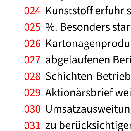
024
Kunststoff erfuhr 
025
%. Besonders stark
026
Kartonagenproduk
027
abgelaufenen Beri
028
Schichten-Betrieb 
029
Aktionärsbrief weit
030
Umsatzausweitung e
031
zu berücksichtige