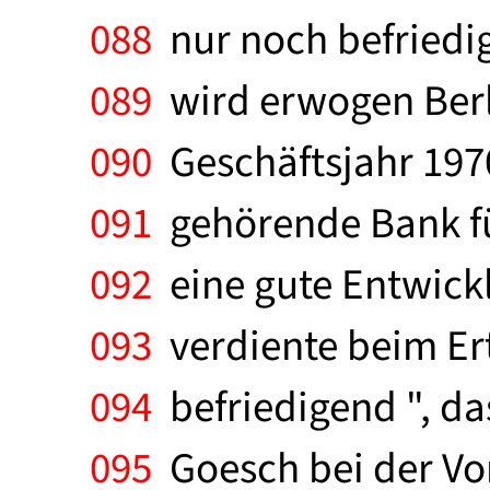
088
nur noch befriedi
089
wird erwogen Berli
090
Geschäftsjahr 1970
091
gehörende Bank für
092
eine gute Entwickl
093
verdiente beim Ert
094
befriedigend ", da
095
Goesch bei der Vor