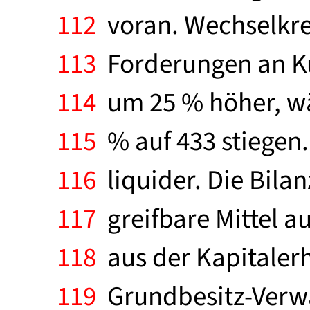
112
voran. Wechselkred
113
Forderungen an Ku
114
um 25 % höher, wä
115
% auf 433 stiegen.
116
liquider. Die Bilanz
117
greifbare Mittel a
118
aus der Kapitaler
119
Grundbesitz-Verwa