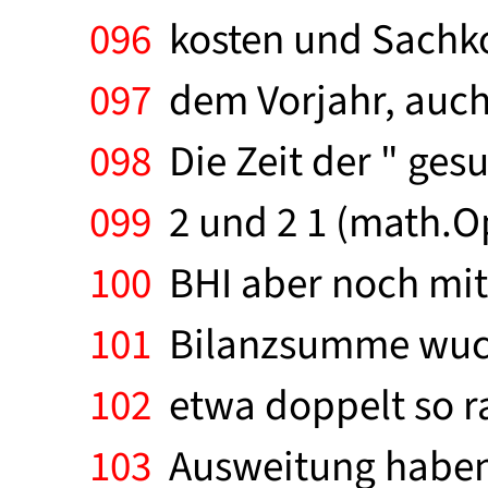
096
kosten und Sachko
097
dem Vorjahr, auch 
098
Die Zeit der " ges
099
2 und 2 1 (math.Op.
100
BHI aber noch mit 
101
Bilanzsumme wuch
102
etwa doppelt so ra
103
Ausweitung haben 