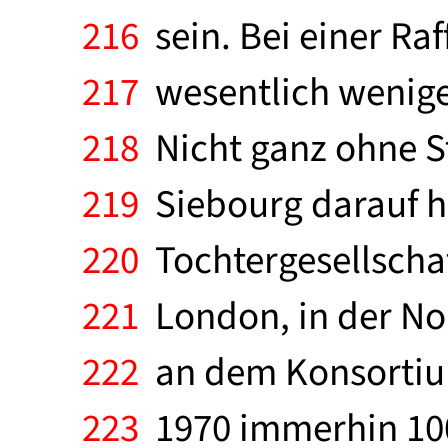
216
sein. Bei einer Ra
217
wesentlich weniger
218
Nicht ganz ohne St
219
Siebourg darauf h
220
Tochtergesellschaf
221
London, in der Nor
222
an dem Konsortium
223
1970 immerhin 100 