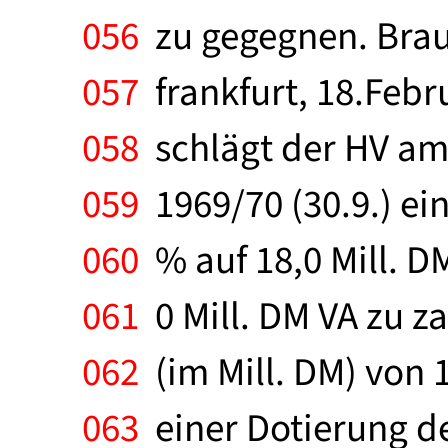
056
zu gegegnen. Brau
057
frankfurt, 18.Febru
058
schlägt der HV am 
059
1969/70 (30.9.) ei
060
% auf 18,0 Mill. DM
061
0 Mill. DM VA zu 
062
(im Mill. DM) von 10
063
einer Dotierung der