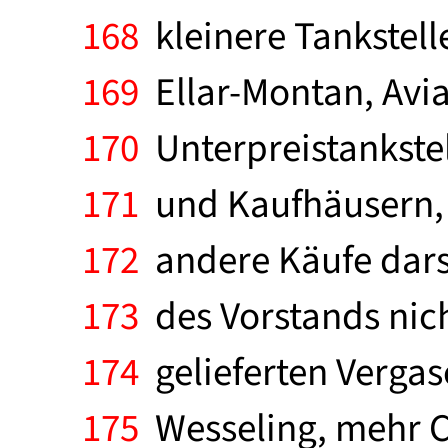
168
kleinere Tankstell
169
Ellar-Montan, Avia
170
Unterpreistankstel
171
und Kaufhäusern, f
172
andere Käufe dars
173
des Vorstands nich
174
gelieferten Vergase
175
Wesseling, mehr Ch