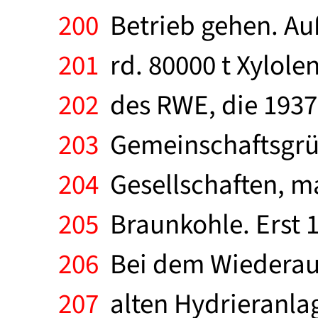
200
Betrieb gehen. Au
201
rd. 80000 t Xylolen
202
des RWE, die 1937
203
Gemeinschaftsgrün
204
Gesellschaften, ma
205
Braunkohle. Erst 
206
Bei dem Wiederaufb
207
alten Hydrieranla