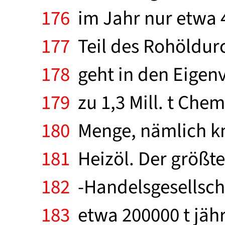
176
im Jahr nur etwa 4
177
Teil des Rohöldurchs
178
geht in den Eigenve
179
zu 1,3 Mill. t Chem
180
Menge, nämlich knap
181
Heizöl. Der größte
182
-Handelsgesellscha
183
etwa 200000 t jährl