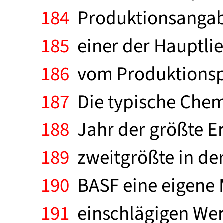
184
Produktionsangabe
185
einer der Hauptlief
186
vom Produktionspr
187
Die typische Chemie
188
Jahr der größte E
189
zweitgrößte in de
190
BASF eine eigene M
191
einschlägigen Werk