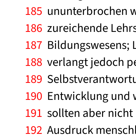
185
ununterbrochen we
186
zureichende Lehrst
187
Bildungswesens; Le
188
verlangt jedoch pe
189
Selbstverantwortun
190
Entwicklung und wi
191
sollten aber nicht
192
Ausdruck menschli