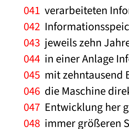
041
verarbeiteten Inf
042
Informationsspeich
043
jeweils zehn Jahre
044
in einer Anlage I
045
mit zehntausend B
046
die Maschine direk
047
Entwicklung her ge
048
immer größeren Sp