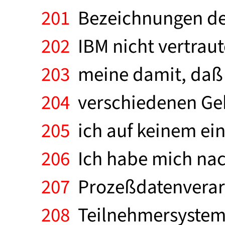
201
Bezeichnungen der
202
IBM nicht vertraute
203
meine damit, daß i
204
verschiedenen Geb
205
ich auf keinem ein
206
Ich habe mich nac
207
Prozeßdatenverarb
208
Teilnehmersysteme