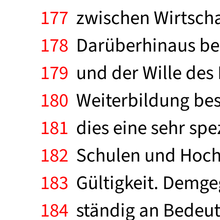
177
zwischen Wirtscha
178
Darüberhinaus bed
179
und der Wille des 
180
Weiterbildung beso
181
dies eine sehr sp
182
Schulen und Hochs
183
Gültigkeit. Demgeg
184
ständig an Bedeutu