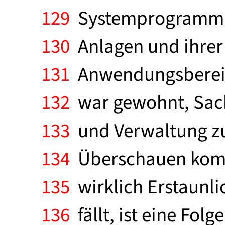
129
Systemprogrammier
130
Anlagen und ihrer 
131
Anwendungsbereich
132
war gewohnt, Sachv
133
und Verwaltung zu
134
Überschauen kompl
135
wirklich Erstaunl
136
fällt, ist eine Fo