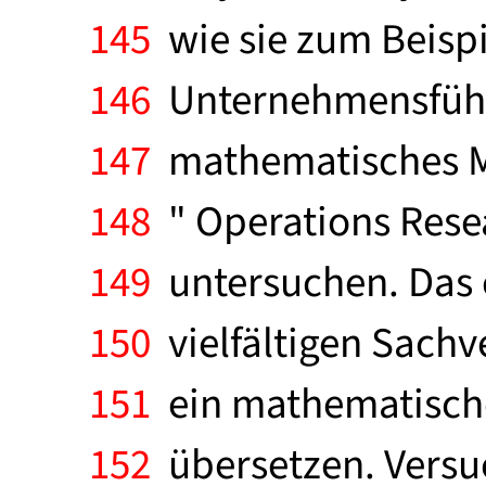
145
wie sie zum Beispi
146
Unternehmensführun
147
mathematisches Mo
148
" Operations Resea
149
untersuchen. Das e
150
vielfältigen Sachve
151
ein mathematisches
152
übersetzen. Versuc