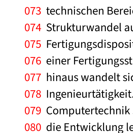
073
technischen Bereic
074
Strukturwandel au
075
Fertigungsdisposi
076
einer Fertigungsst
077
hinaus wandelt sic
078
Ingenieurtätigkeit.
079
Computertechnik s
080
die Entwicklung le