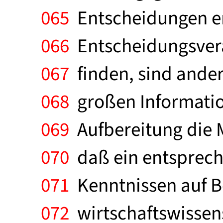
065
Entscheidungen era
066
Entscheidungsvera
067
finden, sind ande
068
großen Informatio
069
Aufbereitung die M
070
daß ein entspreche
071
Kenntnissen auf B
072
wirtschaftswissens