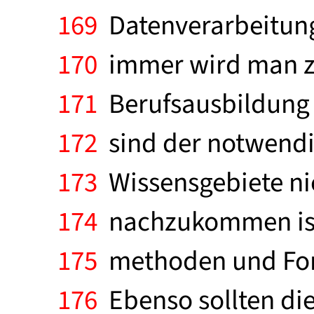
169
Datenverarbeitung 
170
immer wird man z
171
Berufsausbildung 
172
sind der notwendi
173
Wissensgebiete ni
174
nachzukommen ist 
175
methoden und For
176
Ebenso sollten di