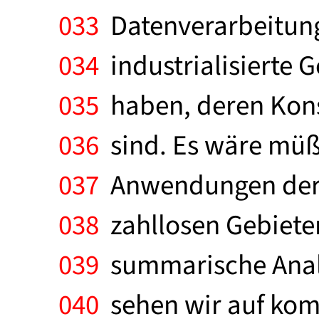
033
Datenverarbeitung
034
industrialisierte 
035
haben, deren Kons
036
sind. Es wäre müßi
037
Anwendungen der D
038
zahllosen Gebieten
039
summarische Analy
040
sehen wir auf kom