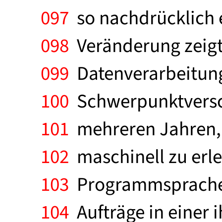
097
so nachdrücklich e
098
Veränderung zeigt 
099
Datenverarbeitung 
100
Schwerpunktversch
101
mehreren Jahren, 
102
maschinell zu erle
103
Programmsprachen,
104
Aufträge in einer 