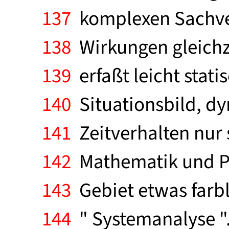
137
komplexen Sachverh
138
Wirkungen gleichze
139
erfaßt leicht stat
140
Situationsbild, d
141
Zeitverhalten nur 
142
Mathematik und Pr
143
Gebiet etwas farbl
144
" Systemanalyse ".