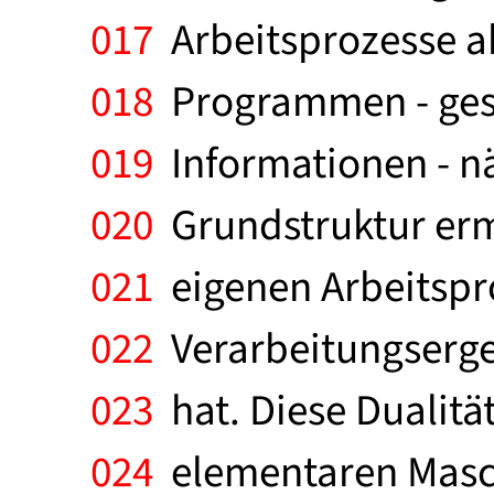
017
Arbeitsprozesse ab
018
Programmen - gest
019
Informationen - nä
020
Grundstruktur ermö
021
eigenen Arbeitsp
022
Verarbeitungserge
023
hat. Diese Dualitä
024
elementaren Masch