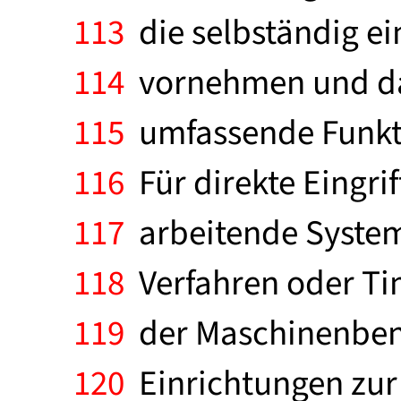
113
die selbständig ei
114
vornehmen und dab
115
umfassende Funkt
116
Für direkte Eingri
117
arbeitende System 
118
Verfahren oder Ti
119
der Maschinenbenu
120
Einrichtungen zur