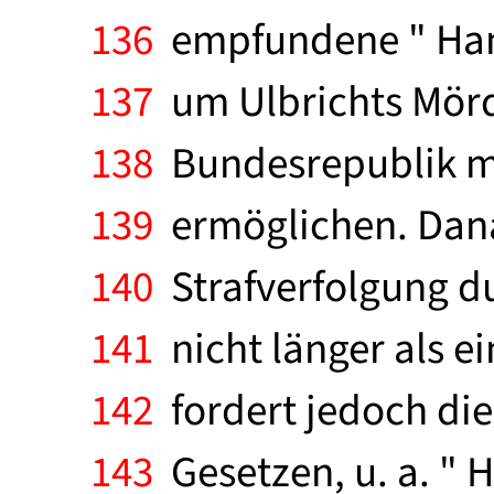
136
empfundene " Hand
137
um Ulbrichts Mörde
138
Bundesrepublik mit
139
ermöglichen. Dana
140
Strafverfolgung du
141
nicht länger als e
142
fordert jedoch di
143
Gesetzen, u. a. " 