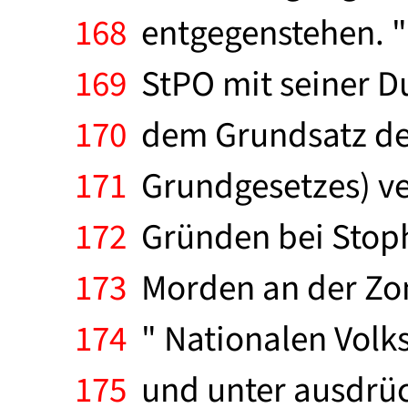
168
entgegenstehen. "
169
StPO mit seiner D
170
dem Grundsatz des 
171
Grundgesetzes) ver
172
Gründen bei Stoph
173
Morden an der Zon
174
" Nationalen Volk
175
und unter ausdrüc