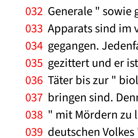
032
Generale " sowie g
033
Apparats sind im 
034
gegangen. Jedenfa
035
gezittert und er is
036
Täter bis zur " bio
037
bringen sind. Denn 
038
" mit Mördern zu le
039
deutschen Volkes "