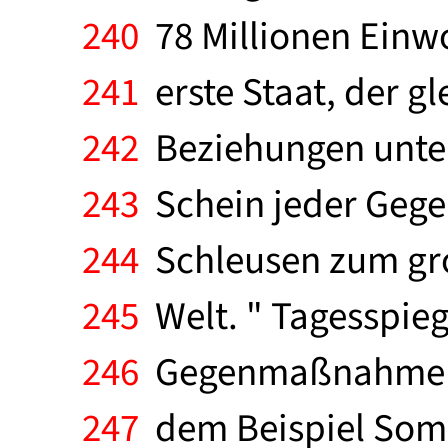
240
78 Millionen Einwo
241
erste Staat, der g
242
Beziehungen unter
243
Schein jeder Gegen
244
Schleusen zum gro
245
Welt. " Tagesspiege
246
Gegenmaßnahmen er
247
dem Beispiel Soma