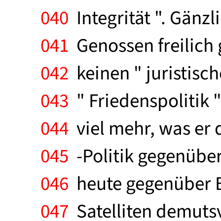
040
Integrität ". Gänz
041
Genossen freilich 
042
keinen " juristisc
043
" Friedenspolitik "
044
viel mehr, was er
045
-Politik gegenüber H
046
heute gegenüber Br
047
Satelliten demutsvo