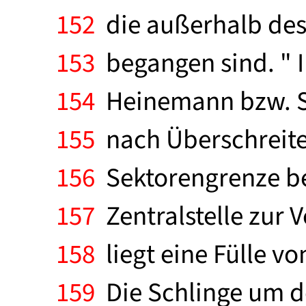
152
die außerhalb des
153
begangen sind. " I
154
Heinemann bzw. St
155
nach Überschreite
156
Sektorengrenze be
157
Zentralstelle zur 
158
liegt eine Fülle v
159
Die Schlinge um de