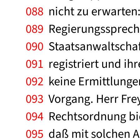
088
nicht zu erwarten:
089
Regierungssprecher
090
Staatsanwaltschaft
091
registriert und ihr
092
keine Ermittlungen 
093
Vorgang. Herr Frey 
094
Rechtsordnung biet
095
daß mit solchen An