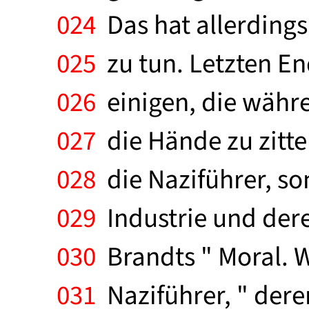
024
Das hat allerding
025
zu tun. Letzten End
026
einigen, die währ
027
die Hände zu zitte
028
die Naziführer, s
029
Industrie und dere
030
Brandts " Moral. 
031
Naziführer, " dere