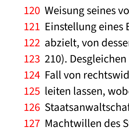
120
Weisung seines vor
121
Einstellung eines 
122
abzielt, von dessen
123
210). Desgleichen 
124
Fall von rechtswi
125
leiten lassen, wobe
126
Staatsanwaltschaft
127
Machtwillen des St