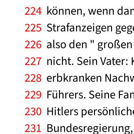
224
können, wenn dama
225
Strafanzeigen geg
226
also den " großen 
227
nicht. Sein Vater:
228
erbkranken Nachwu
229
Führers. Seine Fami
230
Hitlers persönlich
231
Bundesregierung, d