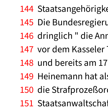
144
Staatsangehörigke
145
Die Bundesregierun
146
dringlich " die An
147
vor dem Kasseler 
148
und bereits am 17
149
Heinemann hat als 
150
die Strafprozeßord
151
Staatsanwaltschaft