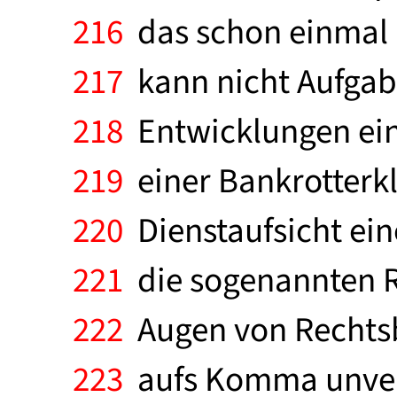
216
das schon einmal 
217
kann nicht Aufgabe 
218
Entwicklungen einz
219
einer Bankrotterkl
220
Dienstaufsicht eine
221
die sogenannten Re
222
Augen von Rechtsbr
223
aufs Komma unverä