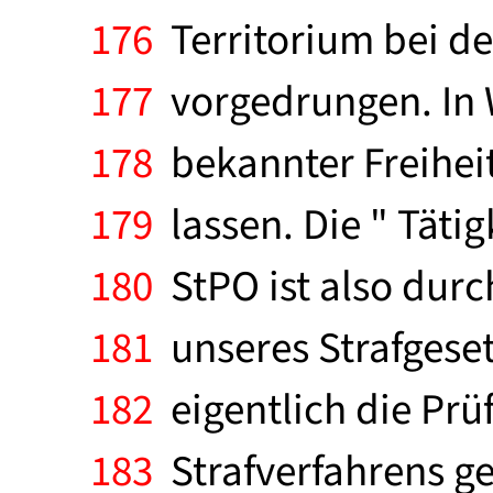
176
Territorium bei de
177
vorgedrungen. In W
178
bekannter Freihei
179
lassen. Die " Tätig
180
StPO ist also durc
181
unseres Strafgese
182
eigentlich die Prü
183
Strafverfahrens ge