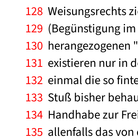
128
Weisungsrechts zi
129
(Begünstigung im A
130
herangezogenen " 
131
existieren nur in 
132
einmal die so fint
133
Stuß bisher behau
134
Handhabe zur Frei
135
allenfalls das von