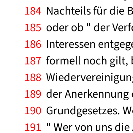
184
Nachteils für die
185
oder ob " der Verf
186
Interessen entgege
187
formell noch gilt, 
188
Wiedervereinigung
189
der Anerkennung ei
190
Grundgesetzes. We
191
" Wer von uns die 