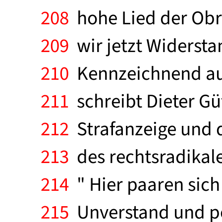
208
hohe Lied der Obri
209
wir jetzt Widerstan
210
Kennzeichnend auch
211
schreibt Dieter Gü
212
Strafanzeige und d
213
des rechtsradikale
214
" Hier paaren sich
215
Unverstand und pol