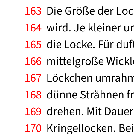
163
Die Größe der Lock
164
wird. Je kleiner u
165
die Locke. Für duft
166
mittelgroße Wickle
167
Löckchen umrahmen
168
dünne Strähnen fre
169
drehen. Mit Dauer
170
Kringellocken. Be