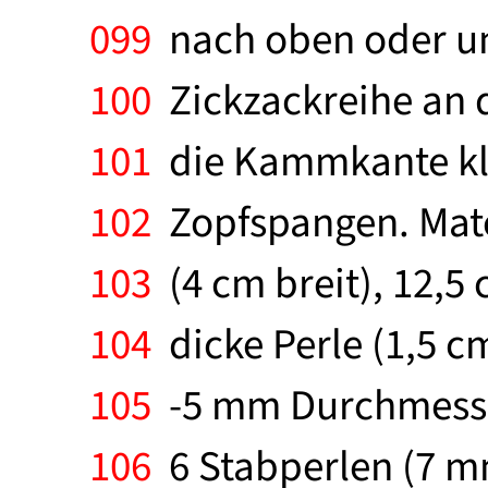
099
nach oben oder unt
100
Zickzackreihe an d
101
die Kammkante kleb
102
Zopfspangen. Mate
103
(4 cm breit), 12,5 
104
dicke Perle (1,5 c
105
-5 mm Durchmesser
106
6 Stabperlen (7 m