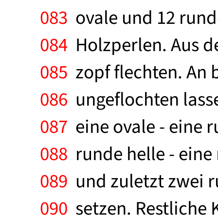
083
ovale und 12 runde
084
Holzperlen. Aus d
085
zopf flechten. An 
086
ungeflochten lasse
087
eine ovale - eine r
088
runde helle - eine 
089
und zuletzt zwei r
090
setzen. Restliche 