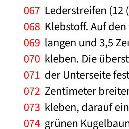
067
Lederstreifen (12 
068
Klebstoff. Auf den 
069
langen und 3,5 Zen
070
kleben. Die überst
071
der Unterseite fes
072
Zentimeter breiten
073
kleben, darauf ei
074
grünen Kugelbaum.