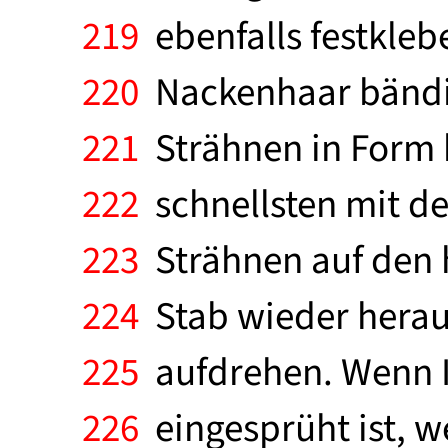
219
ebenfalls festkleb
220
Nackenhaar bändig
221
Strähnen in Form 
222
schnellsten mit de
223
Strähnen auf den h
224
Stab wieder herau
225
aufdrehen. Wenn Ih
226
eingesprüht ist, w