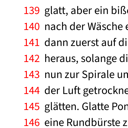
139
glatt, aber ein bi
140
nach der Wäsche eb
141
dann zuerst auf di
142
heraus, solange di
143
nun zur Spirale u
144
der Luft getrocknet
145
glätten. Glatte Po
146
eine Rundbürste zi