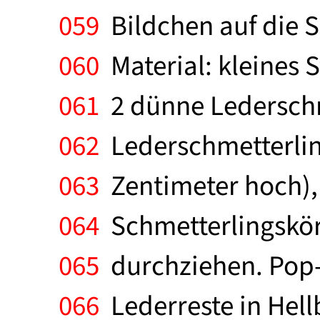
059
Bildchen auf die S
060
Material: kleines S
061
2 dünne Lederschn
062
Lederschmetterling
063
Zentimeter hoch), 
064
Schmetterlingskör
065
durchziehen. Pop-L
066
Lederreste in Hellb