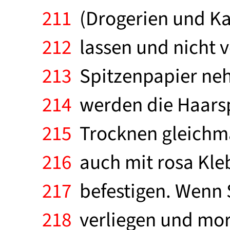
211
(Drogerien und Kau
212
lassen und nicht v
213
Spitzenpapier nehm
214
werden die Haarsp
215
Trocknen gleichmäß
216
auch mit rosa Kle
217
befestigen. Wenn S
218
verliegen und morg