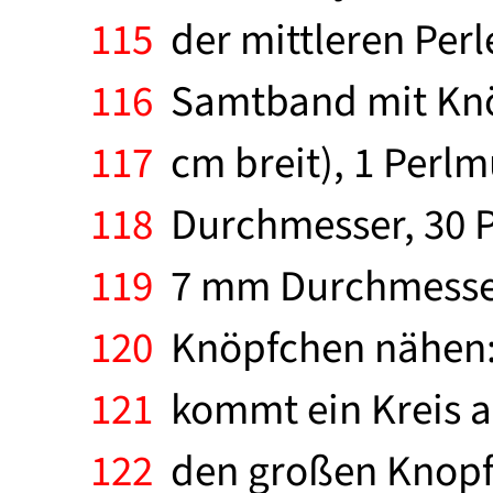
115
der mittleren Perl
116
Samtband mit Knöp
117
cm breit), 1 Perlm
118
Durchmesser, 30 P
119
7 mm Durchmesser.
120
Knöpfchen nähen: 
121
kommt ein Kreis au
122
den großen Knopf 