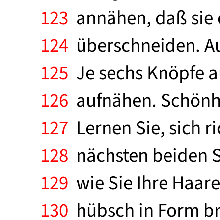
123
annähen, daß sie 
124
überschneiden. Auf
125
Je sechs Knöpfe au
126
aufnähen. Schönhei
127
Lernen Sie, sich ri
128
nächsten beiden Se
129
wie Sie Ihre Haar
130
hübsch in Form br