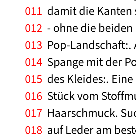
011
damit die Kanten s
012
- ohne die beiden 
013
Pop-Landschaft:. A
014
Spange mit der Po
015
des Kleides:. Eine 
016
Stück vom Stoffmus
017
Haarschmuck. Such
018
auf Leder am best