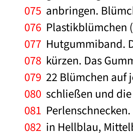
075
anbringen. Blümch
076
Plastikblümchen (P
077
Hutgummiband. Die
078
kürzen. Das Gummi
079
22 Blümchen auf j
080
schließen und die
081
Perlenschnecken. M
082
in Hellblau, Mitte