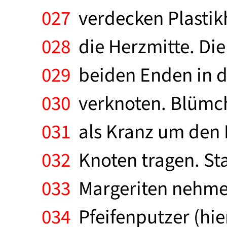
027
verdecken Plastikh
028
die Herzmitte. Di
029
beiden Enden in de
030
verknoten. Blümche
031
als Kranz um den 
032
Knoten tragen. Sta
033
Margeriten nehmen.
034
Pfeifenputzer (hie