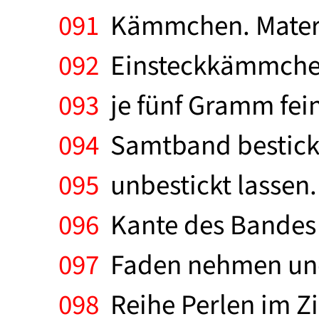
091
Kämmchen. Materia
092
Einsteckkämmchen,
093
je fünf Gramm fein
094
Samtband besticken
095
unbestickt lassen. 
096
Kante des Bandes 
097
Faden nehmen und 
098
Reihe Perlen im Zi