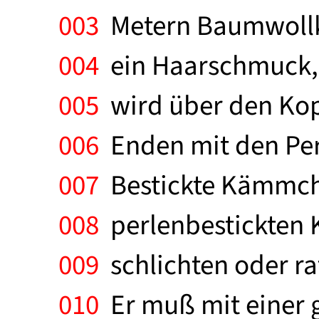
003
Metern Baumwollko
004
ein Haarschmuck, d
005
wird über den Kop
006
Enden mit den Per
007
Bestickte Kämmche
008
perlenbestickten
009
schlichten oder ra
010
Er muß mit einer 