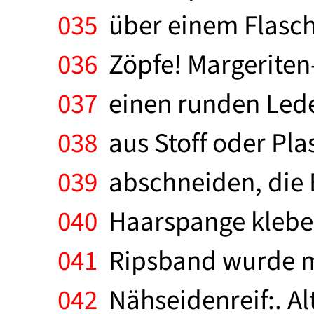
035
über einem Flasche
036
Zöpfe! Margeriten
037
einen runden Leder
038
aus Stoff oder Pla
039
abschneiden, die 
040
Haarspange kleben
041
Ripsband wurde mi
042
Nähseidenreif:. Al