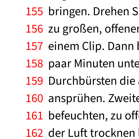
155
bringen. Drehen Si
156
zu großen, offenen
157
einem Clip. Dann b
158
paar Minuten unte
159
Durchbürsten die 
160
ansprühen. Zweite 
161
befeuchten, zu of
162
der Luft trocknen