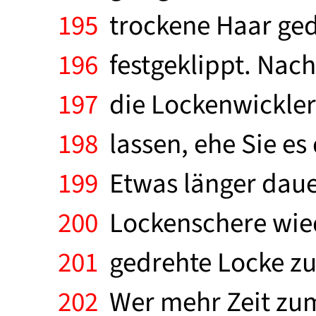
195
trockene Haar gedr
196
festgeklippt. Nach
197
die Lockenwickler
198
lassen, ehe Sie es
199
Etwas länger dauer
200
Lockenschere wiede
201
gedrehte Locke zunä
202
Wer mehr Zeit zum 