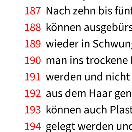
187
Nach zehn bis fünf
188
können ausgebürste
189
wieder in Schwung:
190
man ins trockene H
191
werden und nicht 
192
aus dem Haar geno
193
können auch Plasti
194
gelegt werden und