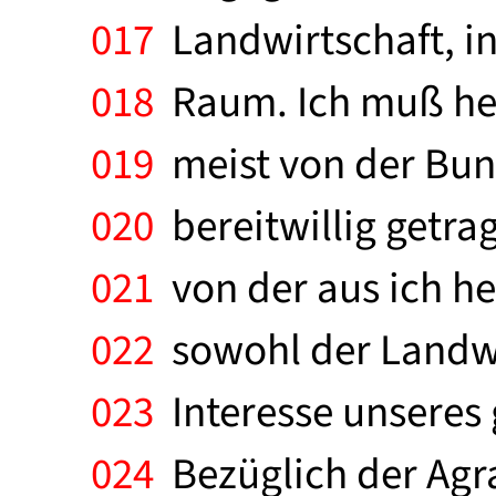
017
Landwirtschaft, i
018
Raum. Ich muß heut
019
meist von der Bund
020
bereitwillig getra
021
von der aus ich heu
022
sowohl der Landwir
023
Interesse unseres g
024
Bezüglich der Agra