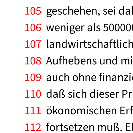
105
geschehen, sei dah
106
weniger als 500000
107
landwirtschaftlic
108
Aufhebens und mit e
109
auch ohne finanzie
110
daß sich dieser Pr
111
ökonomischen Erfo
112
fortsetzen muß. E