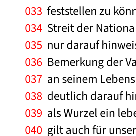
033
feststellen zu könn
034
Streit der Nation
035
nur darauf hinweis
036
Bemerkung der Vat
037
an seinem Lebensa
038
deutlich darauf hi
039
als Wurzel ein leb
040
gilt auch für unser