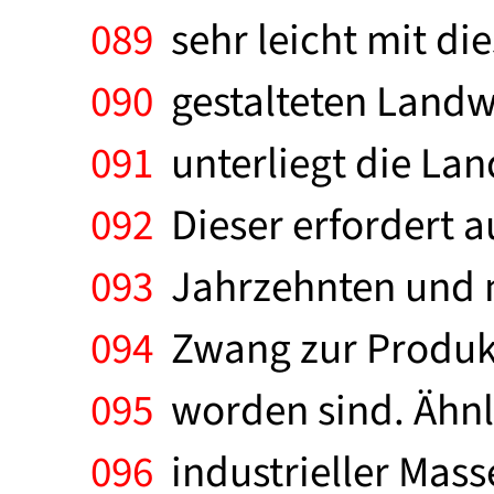
089
sehr leicht mit di
090
gestalteten Landwi
091
unterliegt die La
092
Dieser erfordert au
093
Jahrzehnten und n
094
Zwang zur Produkti
095
worden sind. Ähnl
096
industrieller Mass