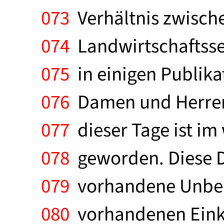
073
Verhältnis zwisch
074
Landwirtschaftssek
075
in einigen Publika
076
Damen und Herren, 
077
dieser Tage ist im
078
geworden. Diese Di
079
vorhandene Unbeha
080
vorhandenen Einko