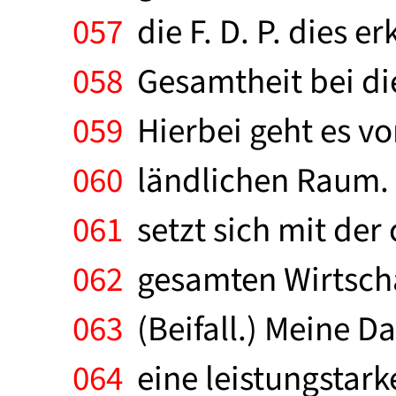
057
die F. D. P. dies e
058
Gesamtheit bei die
059
Hierbei geht es v
060
ländlichen Raum. 
061
setzt sich mit de
062
gesamten Wirtschaf
063
(Beifall.) Meine D
064
eine leistungstark