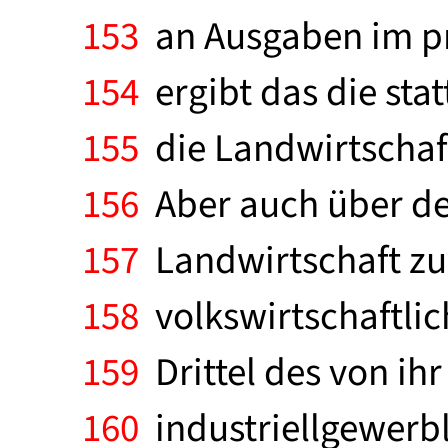
153
an Ausgaben im pr
154
ergibt das die sta
155
die Landwirtschaft
156
Aber auch über de
157
Landwirtschaft z
158
volkswirtschaftlic
159
Drittel des von ih
160
industriellgewerb