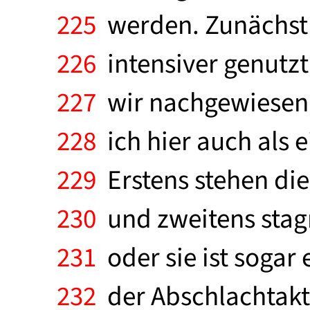
225
werden. Zunächst s
226
intensiver genutz
227
wir nachgewiesen, 
228
ich hier auch als e
229
Erstens stehen die 
230
und zweitens stagn
231
oder sie ist sogar 
232
der Abschlachtakti