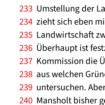
233
Umstellung der Lan
234
zieht sich eben mit
235
Landwirtschaft zwa
236
Überhaupt ist festz
237
Kommission die Üb
238
aus welchen Gründ
239
untersuchen. Aber e
240
Mansholt bisher ge