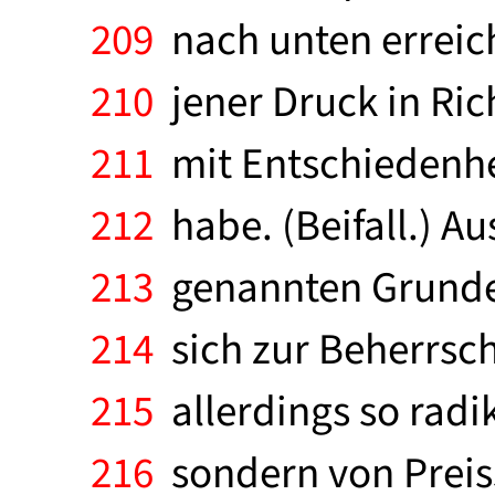
209
nach unten erreich
210
jener Druck in Ric
211
mit Entschiedenhe
212
habe. (Beifall.) A
213
genannten Grunde 
214
sich zur Beherrsch
215
allerdings so radi
216
sondern von Preiss