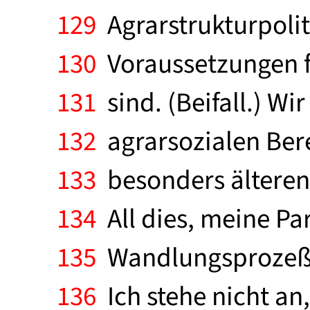
129
Agrarstrukturpoliti
130
Voraussetzungen f
131
sind. (Beifall.) Wi
132
agrarsozialen Ber
133
besonders älteren 
134
All dies, meine Par
135
Wandlungsprozeß z
136
Ich stehe nicht an,