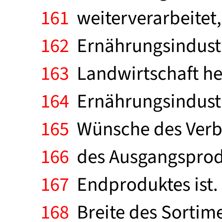
161
weiterverarbeitet,
162
Ernährungsindustr
163
Landwirtschaft heu
164
Ernährungsindustri
165
Wünsche des Verbra
166
des Ausgangsprodu
167
Endproduktes ist. 
168
Breite des Sortim