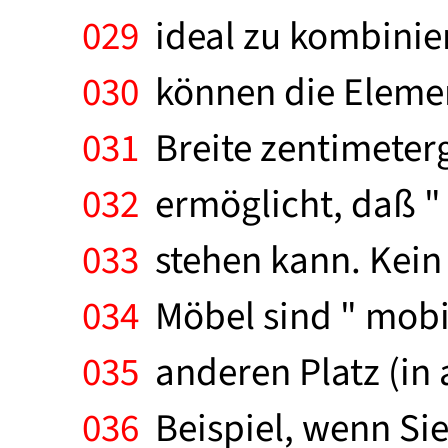
029
ideal zu kombiniere
030
können die Element
031
Breite zentimeter
032
ermöglicht, daß "
033
stehen kann. Kein 
034
Möbel sind " mobil
035
anderen Platz (in
036
Beispiel, wenn Si