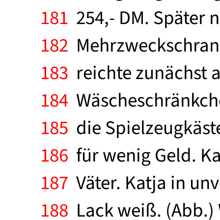
181
254,- DM. Später 
182
Mehrzweckschrank d
183
reichte zunächst 
184
Wäscheschränkchen
185
die Spielzeugkäste
186
für wenig Geld. Kat
187
Väter. Katja in un
188
Lack weiß. (Abb.) 