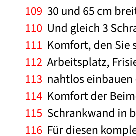
109
30 und 65 cm brei
110
Und gleich 3 Sch
111
Komfort, den Sie s
112
Arbeitsplatz, Frisi
113
nahtlos einbauen 
114
Komfort der Beimöb
115
Schrankwand in bel
116
Für diesen komple