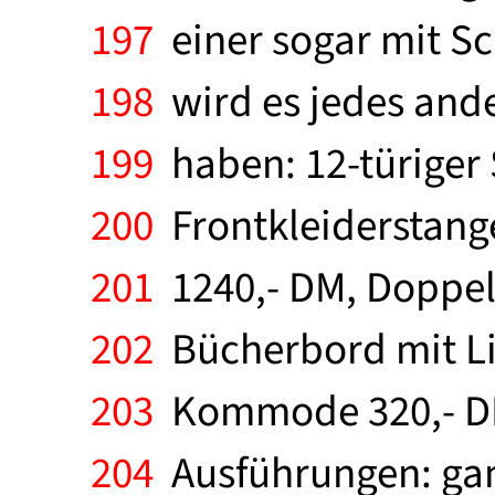
197
einer sogar mit S
198
wird es jedes ande
199
haben: 12-türiger
200
Frontkleiderstang
201
1240,- DM, Doppel
202
Bücherbord mit Lic
203
Kommode 320,- DM.
204
Ausführungen: gan