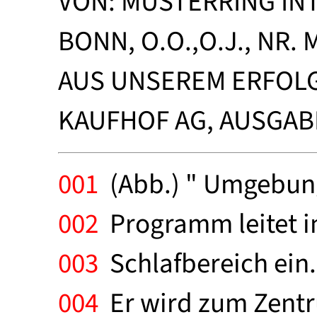
VON: MUSTERRING IN
BONN, O.O.,O.J., NR. 
AUS UNSEREM ERFOL
KAUFHOF AG, AUSGABE
001
(Abb.) " Umgebung 
002
Programm leitet i
003
Schlafbereich ein.
004
Er wird zum Zentr