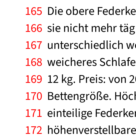
165
Die obere Federke
166
sie nicht mehr täg
167
unterschiedlich we
168
weicheres Schlafe
169
12 kg. Preis: von 2
170
Bettengröße. Höchs
171
einteilige Federk
172
höhenverstellbare