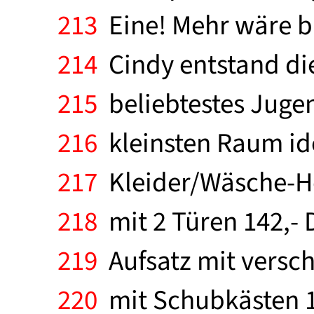
213
Eine! Mehr wäre b
214
Cindy entstand die
215
beliebtestes Jugen
216
kleinsten Raum ide
217
Kleider/Wäsche-Ho
218
mit 2 Türen 142,- 
219
Aufsatz mit versch
220
mit Schubkästen 11