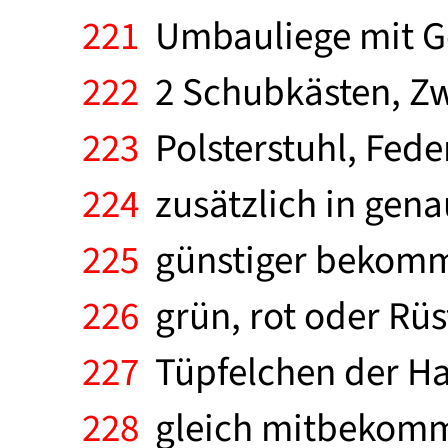
221
Umbauliege mit Ge
222
2 Schubkästen, Zw
223
Polsterstuhl, Fede
224
zusätzlich in gen
225
günstiger bekomme
226
grün, rot oder Rüst
227
Tüpfelchen der Ha
228
gleich mitbekommt 