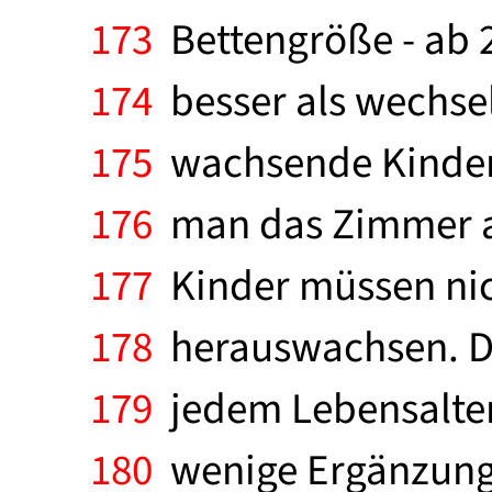
173
Bettengröße - ab 2
174
besser als wechseln
175
wachsende Kinderz
176
man das Zimmer au
177
Kinder müssen nic
178
herauswachsen. Di
179
jedem Lebensalter 
180
wenige Ergänzunge