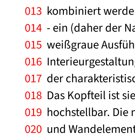
013
kombiniert werden
014
- ein (daher der N
015
weißgraue Ausführu
016
Interieurgestaltun
017
der charakteristis
018
Das Kopfteil ist si
019
hochstellbar. Die 
020
und Wandelemente 