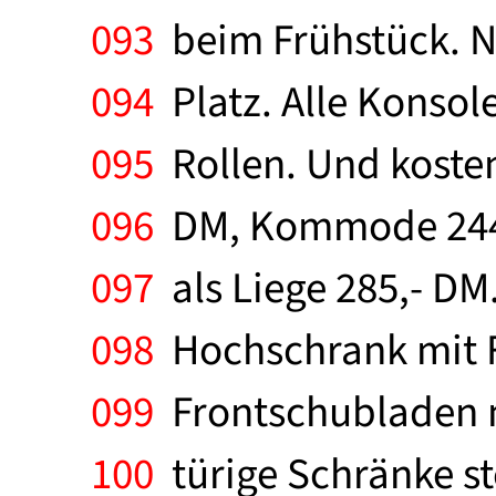
093
beim Frühstück. N
094
Platz. Alle Konsol
095
Rollen. Und kosten
096
DM, Kommode 244,- 
097
als Liege 285,- DM.
098
Hochschrank mit F
099
Frontschubladen nu
100
türige Schränke st