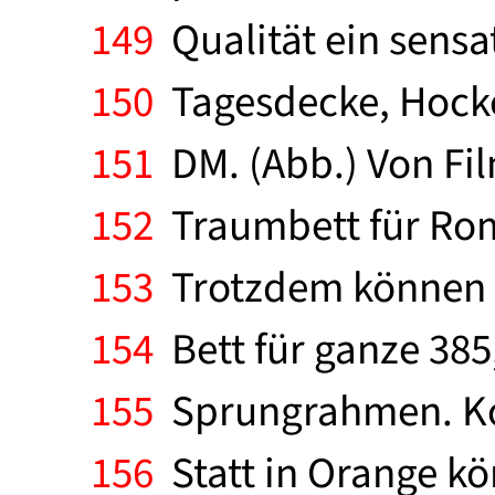
149
Qualität ein sensat
150
Tagesdecke, Hocke
151
DM. (Abb.) Von Fi
152
Traumbett für Roma
153
Trotzdem können w
154
Bett für ganze 385,
155
Sprungrahmen. Kom
156
Statt in Orange kö