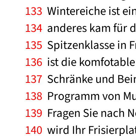
133
Wintereiche ist ei
134
anderes kam für d
135
Spitzenklasse in F
136
ist die komfotable
137
Schränke und Beim
138
Programm von Must
139
Fragen Sie nach No
140
wird Ihr Frisierpla