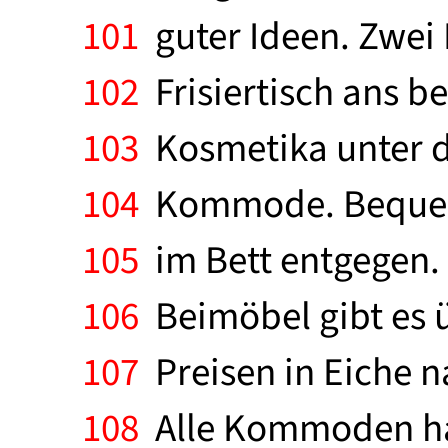
101
guter Ideen. Zwei 
102
Frisiertisch ans be
103
Kosmetika unter d
104
Kommode. Bequem 
105
im Bett entgegen.
106
Beimöbel gibt es ü
107
Preisen in Eiche n
108
Alle Kommoden hab