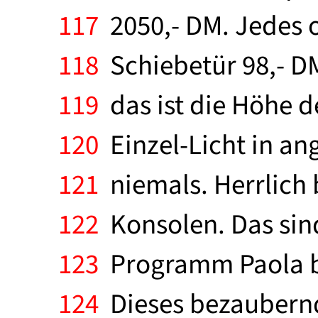
117
2050,- DM. Jedes o
118
Schiebetür 98,- DM
119
das ist die Höhe d
120
Einzel-Licht in an
121
niemals. Herrlich
122
Konsolen. Das sind
123
Programm Paola bie
124
Dieses bezaubernd