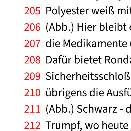
205
Polyester weiß mi
206
(Abb.) Hier bleibt 
207
die Medikamente un
208
Dafür bietet Rond
209
Sicherheitsschloß.
210
übrigens die Ausfü
211
(Abb.) Schwarz - d
212
Trumpf, wo heute 