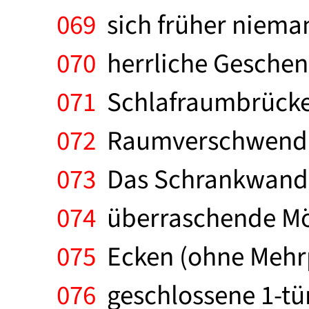
069
sich früher niema
070
herrliche Geschenk
071
Schlafraumbrücke h
072
Raumverschwendung
073
Das Schrankwand-
074
überraschende Mög
075
Ecken (ohne Mehrp
076
geschlossene 1-tür