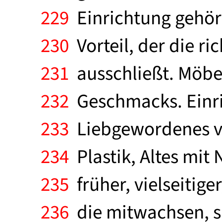
229
Einrichtung gehört
230
Vorteil, der die ri
231
ausschließt. Möbe
232
Geschmacks. Einric
233
Liebgewordenes ver
234
Plastik, Altes mit
235
früher, vielseitiger
236
die mitwachsen, s