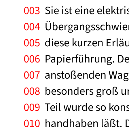
003
Sie ist eine elekt
004
Übergangsschwierig
005
diese kurzen Erlä
006
Papierführung. De
007
anstoßenden Wagen
008
besonders groß und
009
Teil wurde so konst
010
handhaben läßt. D