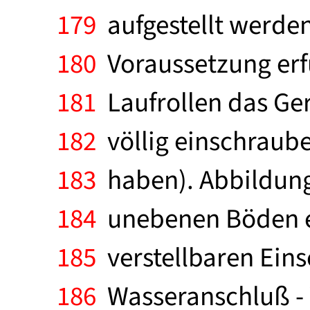
179
aufgestellt werde
180
Voraussetzung erfül
181
Laufrollen das Ge
182
völlig einschraub
183
haben). Abbildung 
184
unebenen Böden em
185
verstellbaren Eins
186
Wasseranschluß - W