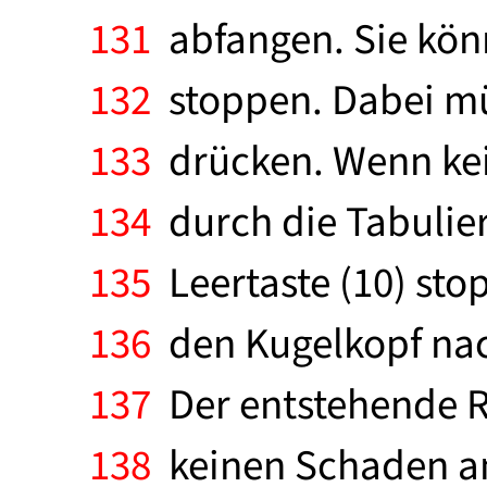
131
abfangen. Sie kön
132
stoppen. Dabei müs
133
drücken. Wenn kein
134
durch die Tabuliert
135
Leertaste (10) sto
136
den Kugelkopf nach
137
Der entstehende Ra
138
keinen Schaden an