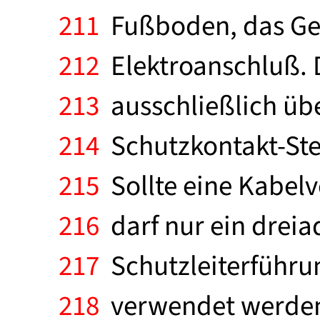
211
Fußboden, das Gerä
212
Elektroanschluß. 
213
ausschließlich über
214
Schutzkontakt-Ste
215
Sollte eine Kabelv
216
darf nur ein dreia
217
Schutzleiterführu
218
verwendet werden.