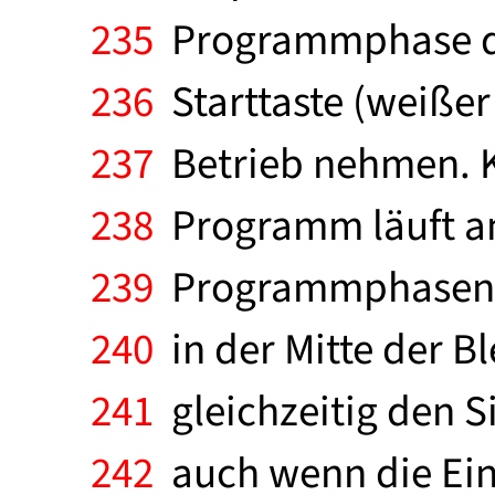
235
Programmphase die
236
Starttaste (weißer
237
Betrieb nehmen. Ku
238
Programm läuft an,
239
Programmphasen we
240
in der Mitte der B
241
gleichzeitig den Si
242
auch wenn die Einf