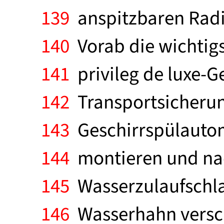
139
anspitzbaren Radie
140
Vorab die wichtigs
141
privileg de luxe-G
142
Transportsicherun
143
Geschirrspülautom
144
montieren und nac
145
Wasserzulaufschla
146
Wasserhahn versch