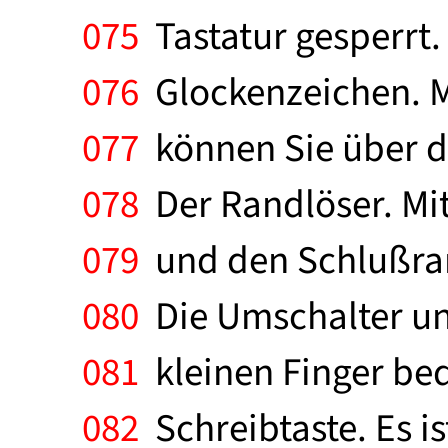
075
Tastatur gesperrt. 
076
Glockenzeichen. Mi
077
können Sie über d
078
Der Randlöser. Mi
079
und den Schlußrand
080
Die Umschalter und
081
kleinen Finger bed
082
Schreibtaste. Es i