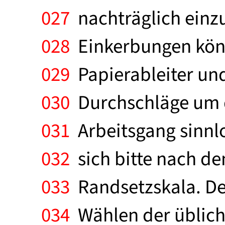
027
nachträglich einzu
028
Einkerbungen könn
029
Papierableiter und
030
Durchschläge um d
031
Arbeitsgang sinnlo
032
sich bitte nach d
033
Randsetzskala. Der
034
Wählen der üblich