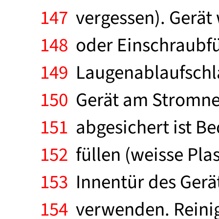
147
vergessen). Gerät 
148
oder Einschraubfüs
149
Laugenablaufschla
150
Gerät am Stromnet
151
abgesichert ist Be
152
füllen (weisse Pla
153
Innentür des Gerät
154
verwenden. Reinig