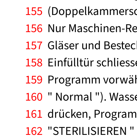
155
(Doppelkammerschal
156
Nur Maschinen-Rei
157
Gläser und Besteck
158
Einfülltür schliess
159
Programm vorwähle
160
" Normal "). Wasse
161
drücken, Programm
162
"STERILISIEREN " 