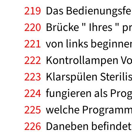
219
Das Bedienungsfel
220
Brücke " Ihres " pri
221
von links beginnen
222
Kontrollampen Vo
223
Klarspülen Sterili
224
fungieren als Prog
225
welche Programmph
226
Daneben befindet 