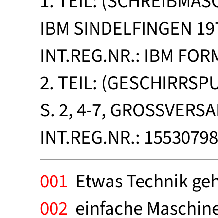
1. TEIL: (SCHREIBMASC
IBM SINDELFINGEN 19
INT.REG.NR.: IBM FORM
2. TEIL: (GESCHIRRS
S. 2, 4-7, GROSSVER
INT.REG.NR.: 1553079
001
Etwas Technik gehör
002
einfache Maschine -