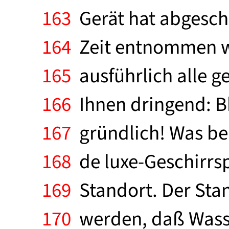
163
Gerät hat abgescha
164
Zeit entnommen we
165
ausführlich alle g
166
Ihnen dringend: Bh
167
gründlich! Was bei
168
de luxe-Geschirrsp
169
Standort. Der Stan
170
werden, daß Wass