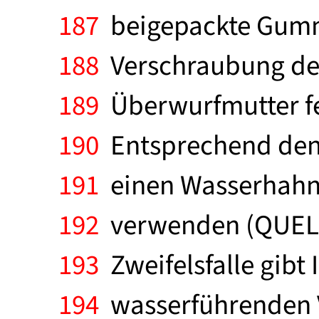
187
beigepackte Gummi
188
Verschraubung des
189
Überwurfmutter fes
190
Entsprechend den
191
einen Wasserhahn 
192
verwenden (QUELLE
193
Zweifelsfalle gibt I
194
wasserführenden V