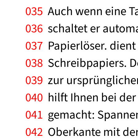
035
Auch wenn eine Tas
036
schaltet er automa
037
Papierlöser. dient
038
Schreibpapiers. Der
039
zur ursprüngliche
040
hilft Ihnen bei der
041
gemacht: Spannen 
042
Oberkante mit der 