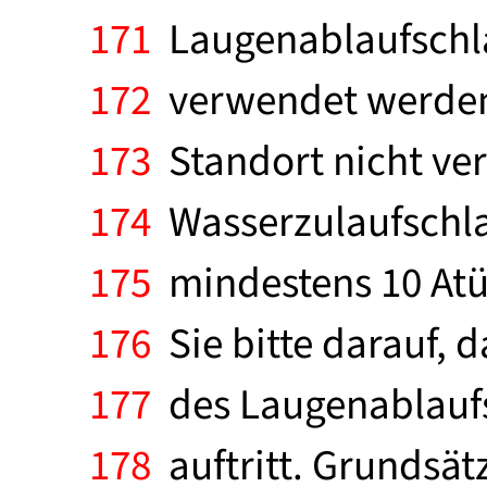
171
Laugenablaufschla
172
verwendet werden k
173
Standort nicht ver
174
Wasserzulaufschla
175
mindestens 10 Atü 
176
Sie bitte darauf, d
177
des Laugenablaufs
178
auftritt. Grundsätz