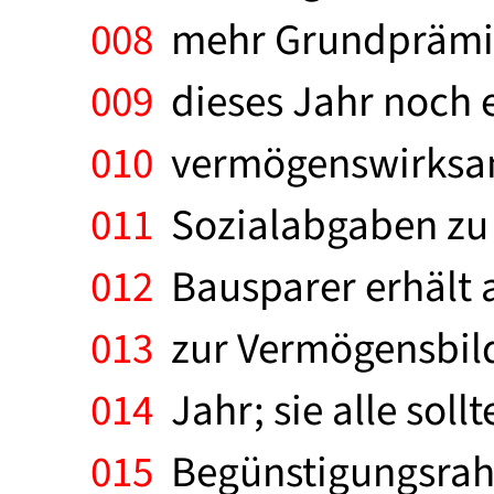
008
mehr Grundprämie,
009
dieses Jahr noch e
010
vermögenswirksam 
011
Sozialabgaben zu e
012
Bausparer erhält a
013
zur Vermögensbildu
014
Jahr; sie alle soll
015
Begünstigungsrahm