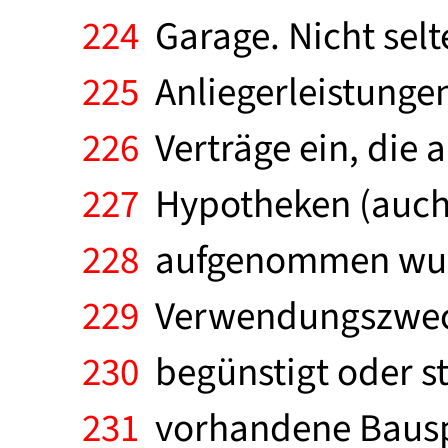
224
Garage. Nicht selt
225
Anliegerleistunge
226
Verträge ein, die 
227
Hypotheken (auch 
228
aufgenommen wurde
229
Verwendungszweck 
230
begünstigt oder st
231
vorhandene Bauspa