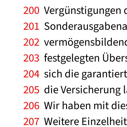
200
Vergünstigungen d
201
Sonderausgabenabz
202
vermögensbildend
203
festgelegten Über
204
sich die garantie
205
die Versicherung l
206
Wir haben mit dies
207
Weitere Einzelhei