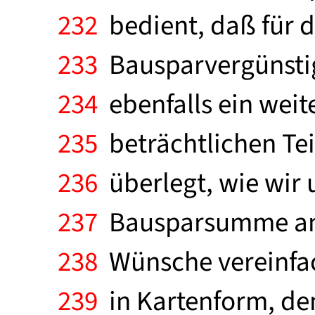
232
bedient, daß für d
233
Bausparvergünstigu
234
ebenfalls ein weit
235
beträchtlichen Te
236
überlegt, wie wir 
237
Bausparsumme an d
238
Wünsche vereinfac
239
in Kartenform, den 