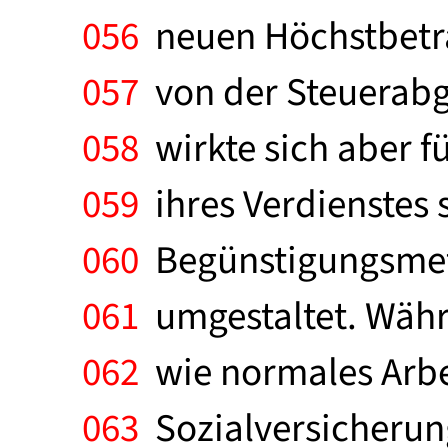
056
neuen Höchstbetra
057
von der Steuerabg
058
wirkte sich aber f
059
ihres Verdienstes 
060
Begünstigungsmet
061
umgestaltet. Währ
062
wie normales Arbei
063
Sozialversicherung