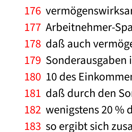
176
vermögenswirksame
177
Arbeitnehmer-Spa
178
daß auch vermöge
179
Sonderausgaben i
180
10 des Einkommens
181
daß durch den Son
182
wenigstens 20 % de
183
so ergibt sich zu