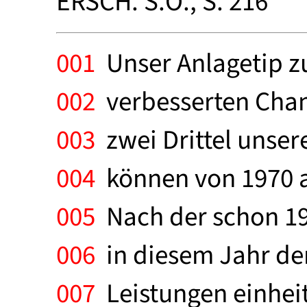
ERSCH. S.O., S. 216
001
Unser Anlagetip z
002
verbesserten Chan
003
zwei Drittel unser
004
können von 1970 a
005
Nach der schon 19
006
in diesem Jahr de
007
Leistungen einheit