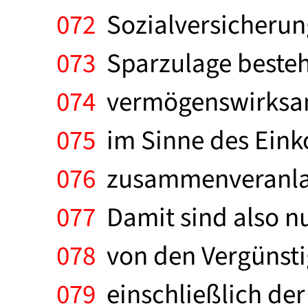
072
Sozialversicherun
073
Sparzulage besteht
074
vermögenswirksam
075
im Sinne des Eink
076
zusammenveranlagt
077
Damit sind also n
078
von den Vergünsti
079
einschließlich de