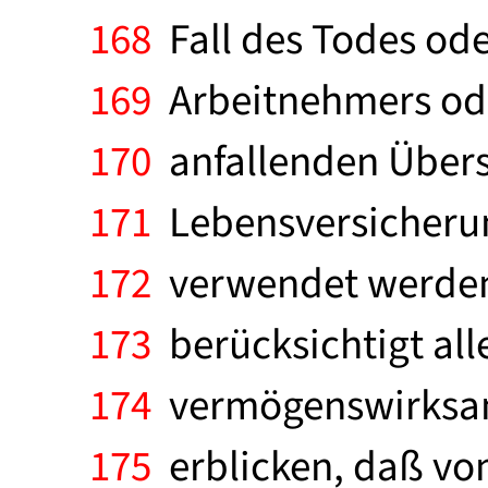
168
Fall des Todes ode
169
Arbeitnehmers oder
170
anfallenden Über
171
Lebensversicherun
172
verwendet werden.
173
berücksichtigt all
174
vermögenswirksame
175
erblicken, daß vom