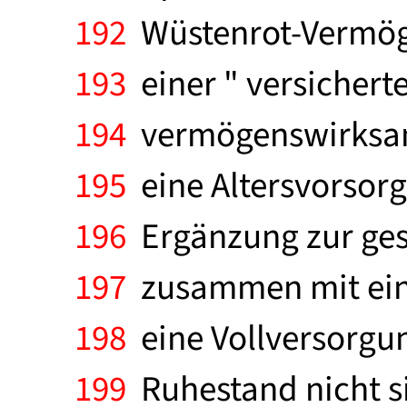
192
Wüstenrot-Vermöge
193
einer " versichert
194
vermögenswirksame
195
eine Altersvorsorg
196
Ergänzung zur gese
197
zusammen mit einer
198
eine Vollversorgu
199
Ruhestand nicht s