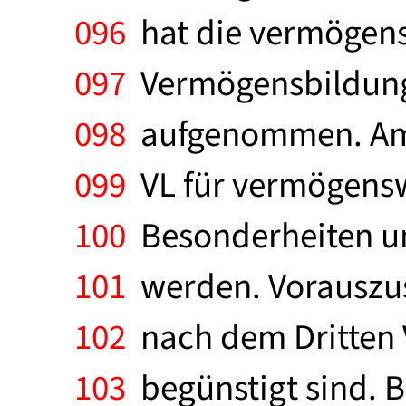
096
hat die vermögens
097
Vermögensbildungsp
098
aufgenommen. Am Be
099
VL für vermögensw
100
Besonderheiten und
101
werden. Vorauszus
102
nach dem Dritten 
103
begünstigt sind. 