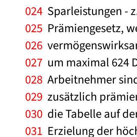
024
Sparleistungen - 
025
Prämiengesetz, we
026
vermögenswirksame
027
um maximal 624 DM
028
Arbeitnehmer sind
029
zusätzlich prämien
030
die Tabelle auf der
031
Erzielung der höc