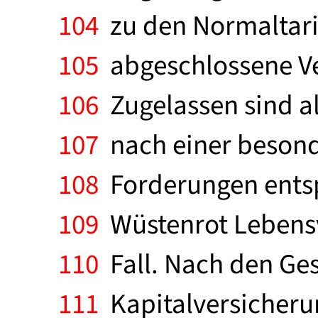
104
zu den Normaltarif
105
abgeschlossene Ve
106
Zugelassen sind a
107
nach einer besonde
108
Forderungen entspr
109
Wüstenrot Lebensv
110
Fall. Nach den Ge
111
Kapitalversicherung