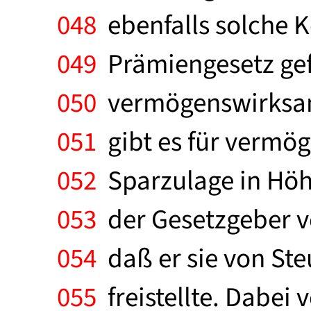
048
ebenfalls solche 
049
Prämiengesetz gef
050
vermögenswirksame
051
gibt es für vermö
052
Sparzulage in Höhe
053
der Gesetzgeber v
054
daß er sie von Ste
055
freistellte. Dabei 