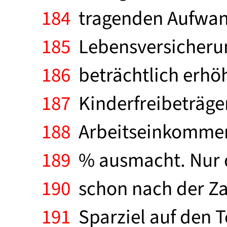
184
tragenden Aufwan
185
Lebensversicherung
186
beträchtlich erhö
187
Kinderfreibeträgen
188
Arbeitseinkommens 
189
% ausmacht. Nur d
190
schon nach der Zah
191
Sparziel auf den T