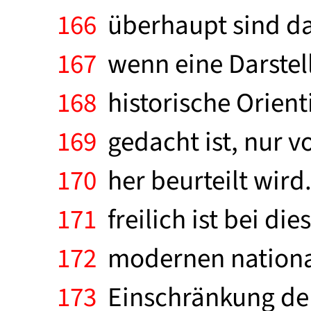
166
überhaupt sind dav
167
wenn eine Darstell
168
historische Orienti
169
gedacht ist, nur v
170
her beurteilt wird
171
freilich ist bei die
172
modernen nationale
173
Einschränkung der