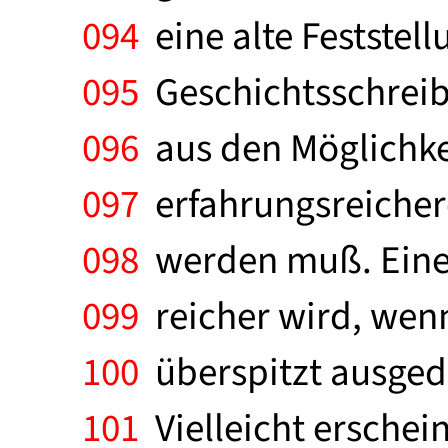
094
eine alte Feststel
095
Geschichtsschreib
096
aus den Möglichkei
097
erfahrungsreiche
098
werden muß. Eine a
099
reicher wird, wenn
100
überspitzt ausgedrü
101
Vielleicht erschei