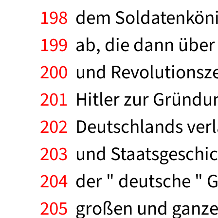
198
dem Soldatenkönig,
199
ab, die dann über 
200
und Revolutionsze
201
Hitler zur Gründu
202
Deutschlands verlä
203
und Staatsgeschich
204
der " deutsche " G
205
großen und ganzen