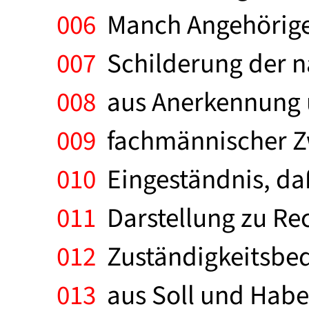
006
Manch Angehöriger
007
Schilderung der na
008
aus Anerkennung u
009
fachmännischer Zw
010
Eingeständnis, daß
011
Darstellung zu Rec
012
Zuständigkeitsbede
013
aus Soll und Habe