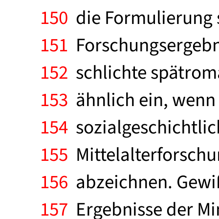
150
die Formulierung 
151
Forschungsergebnis
152
schlichte spätroma
153
ähnlich ein, wenn m
154
sozialgeschichtlich
155
Mittelalterforschu
156
abzeichnen. Gewiß
157
Ergebnisse der Mi