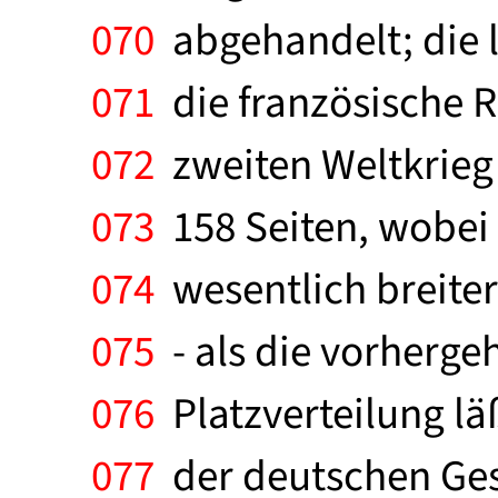
070
abgehandelt; die 
071
die französische R
072
zweiten Weltkrieg 
073
158 Seiten, wobei 
074
wesentlich breite
075
- als die vorherge
076
Platzverteilung läß
077
der deutschen Ges