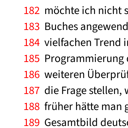
182
möchte ich nicht sp
183
Buches angewendet
184
vielfachen Trend i
185
Programmierung de
186
weiteren Überprüf
187
die Frage stellen, 
188
früher hätte man g
189
Gesamtbild deutsc