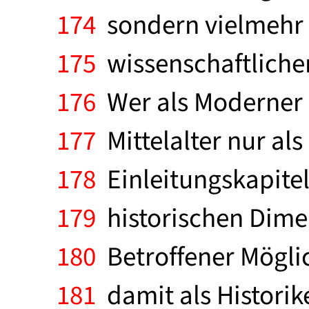
174
sondern vielmehr v
175
wissenschaftlichen
176
Wer als Moderner 
177
Mittelalter nur al
178
Einleitungskapitel 
179
historischen Dimen
180
Betroffener Mögli
181
damit als Historik