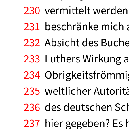
230
vermittelt werden 
231
beschränke mich au
232
Absicht des Buches
233
Luthers Wirkung au
234
Obrigkeitsfrömmig
235
weltlicher Autoritä
236
des deutschen Schi
237
hier gegeben? Es h