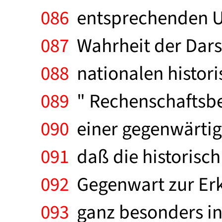
086
entsprechenden Un
087
Wahrheit der Darst
088
nationalen histori
089
" Rechenschaftsber
090
einer gegenwärtige
091
daß die historisch
092
Gegenwart zur Erkl
093
ganz besonders ins