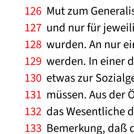
126
Mut zum Generalisi
127
und nur für jeweil
128
wurden. An nur ei
129
werden. In einer d
130
etwas zur Sozialg
131
müssen. Aus der Ö
132
das Wesentliche da
133
Bemerkung, daß das