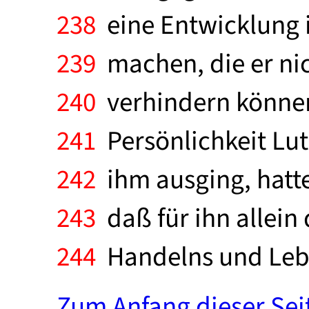
238
eine Entwicklung i
239
machen, die er nic
240
verhindern können.
241
Persönlichkeit Lut
242
ihm ausging, hatte
243
daß für ihn allein
244
Handelns und Lebe
Zum Anfang dieser Sei