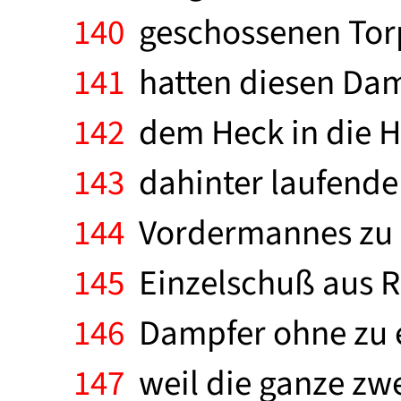
140
geschossenen Torp
141
hatten diesen Damp
142
dem Heck in die H
143
dahinter laufende
144
Vordermannes zu g
145
Einzelschuß aus Ro
146
Dampfer ohne zu e
147
weil die ganze zwe