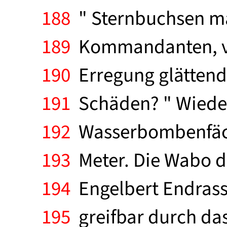
188
" Sternbuchsen ma
189
Kommandanten, ver
190
Erregung glättend:
191
Schäden? " Wieder 
192
Wasserbombenfäche
193
Meter. Die Wabo de
194
Engelbert Endrass 
195
greifbar durch das