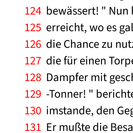
124
bewässert! " Nun h
125
erreicht, wo es ga
126
die Chance zu nutz
127
die für einen Torp
128
Dampfer mit gesch
129
-Tonner! " berichte
130
imstande, den Gegn
131
Er mußte die Besa