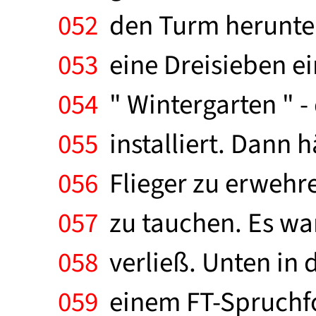
052
den Turm herunter
053
eine Dreisieben e
054
" Wintergarten " -
055
installiert. Dann h
056
Flieger zu erwehre
057
zu tauchen. Es wa
058
verließ. Unten in 
059
einem FT-Spruchfo