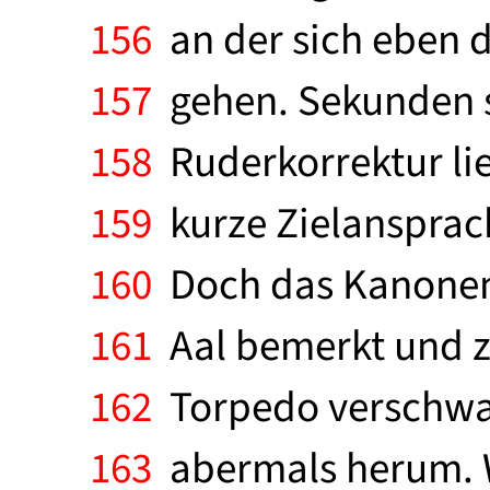
156
an der sich eben d
157
gehen. Sekunden s
158
Ruderkorrektur lie
159
kurze Zielansprac
160
Doch das Kanonenb
161
Aal bemerkt und za
162
Torpedo verschwan
163
abermals herum. W