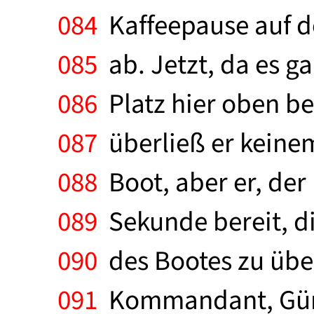
084
Kaffeepause auf d
085
ab. Jetzt, da es ga
086
Platz hier oben be
087
überließ er keinem
088
Boot, aber er, de
089
Sekunde bereit, di
090
des Bootes zu über
091
Kommandant, Günthe