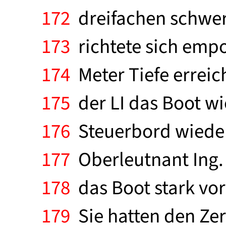
172
dreifachen schwere
173
richtete sich empo
174
Meter Tiefe erreic
175
der LI das Boot wi
176
Steuerbord wieder 
177
Oberleutnant Ing. I
178
das Boot stark vorla
179
Sie hatten den Zer