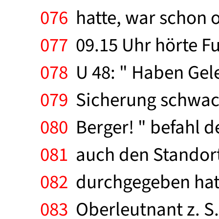
076
hatte, war schon o
077
09.15 Uhr hörte F
078
U 48: " Haben Gelei
079
Sicherung schwach.
080
Berger! " befahl
081
auch den Standort,
082
durchgegeben hatte
083
Oberleutnant z. S.