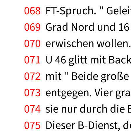
068
FT-Spruch. " Gelei
069
Grad Nord und 16 
070
erwischen wollen. 
071
U 46 glitt mit Bac
072
mit " Beide große 
073
entgegen. Vier gra
074
sie nur durch die
075
Dieser B-Dienst, d