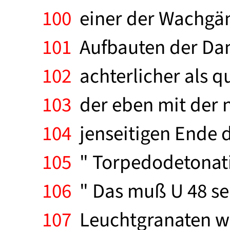
100
einer der Wachgäng
101
Aufbauten der Dam
102
achterlicher als qu
103
der eben mit der n
104
jenseitigen Ende de
105
" Torpedodetonati
106
" Das muß U 48 sei
107
Leuchtgranaten wu