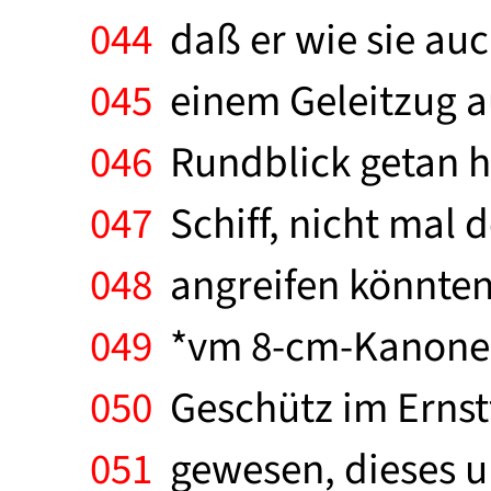
044
daß er wie sie auch
045
einem Geleitzug au
046
Rundblick getan ha
047
Schiff, nicht mal d
048
angreifen könnten. 
049
*vm 8-cm-Kanone) 
050
Geschütz im Ernstf
051
gewesen, dieses u