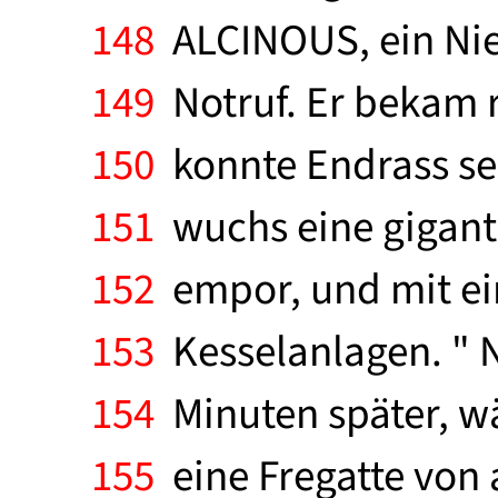
148
ALCINOUS, ein Nie
149
Notruf. Er bekam r
150
konnte Endrass se
151
wuchs eine gigant
152
empor, und mit ein
153
Kesselanlagen. " 
154
Minuten später, w
155
eine Fregatte von ac