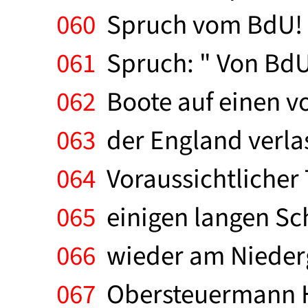
060
Spruch vom BdU! "
061
Spruch: " Von BdU a
062
Boote auf einen vo
063
der England verlas
064
Voraussichtlicher T
065
einigen langen Sch
066
wieder am Niederg
067
Obersteuermann H