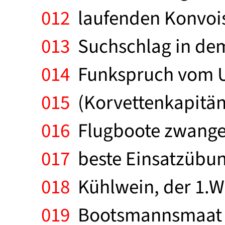
012
laufenden Konvois.
013
Suchschlag in dem
014
Funkspruch vom U 
015
(Korvettenkapitän
016
Flugboote zwangen
017
beste Einsatzübung,
018
Kühlwein, der 1.WO
019
Bootsmannsmaat de