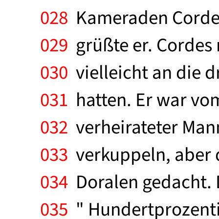
028
Kameraden Cordes 
029
grüßte er. Cordes 
030
vielleicht an die d
031
hatten. Er war vom
032
verheirateter Mann
033
verkuppeln, aber d
034
Doralen gedacht. D
035
" Hundertprozenti