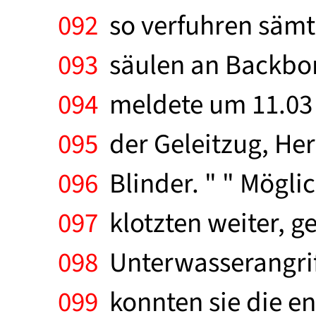
092
so verfuhren sämt
093
säulen an Backbord
094
meldete um 11.03 U
095
der Geleitzug, Her
096
Blinder. " " Möglic
097
klotzten weiter, 
098
Unterwasserangrif
099
konnten sie die e