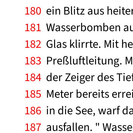
180
ein Blitz aus hei
181
Wasserbomben ause
182
Glas klirrte. Mit h
183
Preßluftleitung. M
184
der Zeiger des Ti
185
Meter bereits erre
186
in die See, warf da
187
ausfallen. " Wass