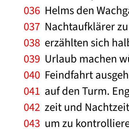
036
Helms den Wachgän
037
Nachtaufklärer zur
038
erzählten sich hal
039
Urlaub machen wür
040
Feindfahrt ausge
041
auf den Turm. Enge
042
zeit und Nachtzeit
043
um zu kontrolliere