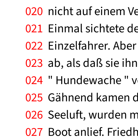
020
nicht auf einem V
021
Einmal sichtete d
022
Einzelfahrer. Aber 
023
ab, als daß sie ih
024
" Hundewache " von
025
Gähnend kamen die
026
Seeluft, wurden mu
027
Boot anlief. Fried