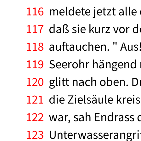
116
meldete jetzt alle 
117
daß sie kurz vor de
118
auftauchen. " Aus! 
119
Seerohr hängend me
120
glitt nach oben. 
121
die Zielsäule krei
122
war, sah Endrass di
123
Unterwasserangrif