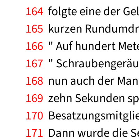
164
folgte eine der Ge
165
kurzen Rundumdreh
166
" Auf hundert Mete
167
" Schraubengeräus
168
nun auch der Mann
169
zehn Sekunden spä
170
Besatzungsmitglie
171
Dann wurde die Se