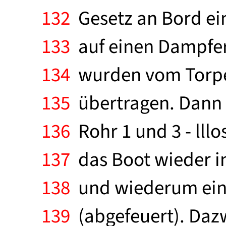
132
Gesetz an Bord ein
133
auf einen Dampfer
134
wurden vom Torped
135
übertragen. Dann 
136
Rohr 1 und 3 - lll
137
das Boot wieder in
138
und wiederum eine
139
(abgefeuert). Dazw