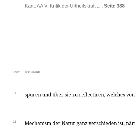
Kant: AA V, Kritik der Urtheilskraft ... ,
Seite 388
Zeile:
Text (Kant):
01
spüren und über sie zu reflectiren, welches v
02
Mechanism der Natur ganz verschieden ist, näm