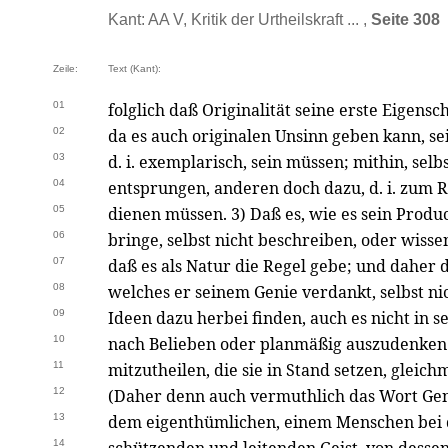
Kant: AA V, Kritik der Urtheilskraft ... ,
Seite 308
Zeile:
Text (Kant):
01
folglich daß Originalität seine erste Eigensc
02
da es auch originalen Unsinn geben kann, se
03
d. i. exemplarisch, sein müssen; mithin, se
04
entsprungen, anderen doch dazu, d. i. zum 
05
dienen müssen. 3) Daß es, wie es sein Produ
06
bringe, selbst nicht beschreiben, oder wiss
07
daß es als Natur die Regel gebe; und daher 
08
welches er seinem Genie verdankt, selbst nic
09
Ideen dazu herbei finden, auch es nicht in s
10
nach Belieben oder planmäßig auszudenken 
11
mitzutheilen, die sie in Stand setzen, glei
12
(Daher denn auch vermuthlich das Wort Ge
13
dem eigenthümlichen, einem Menschen bei 
14