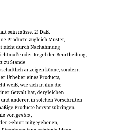
haft sein müsse. 2) Daß,
ine Producte zugleich Muster,
lbst nicht durch Nachahmung
Richtmaße oder Regel der Beurtheilung,
ct zu Stande
enschaftlich anzeigen könne, sondern
der Urheber eines Products,
ht weiß, wie sich in ihm die
einer Gewalt hat, dergleichen
und anderen in solchen Vorschriften
chmäßige Producte hervorzubringen.
nie von
genius
,
der Geburt mitgegebenen,