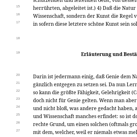
schützenden und leitenden Geist, von desse
15
herrührten, abgeleitet ist.) 4) Daß die Natu
16
Wissenschaft, sondern der Kunst die Regel v
17
in sofern diese letztere schöne Kunst sein sol
18
19
Erläuterung und Bestä
20
Darin ist jedermann einig, daß Genie dem 
21
gänzlich entgegen zu setzen sei. Da nun Ler
22
so kann die größte Fähigkeit, Gelehrigkeit (C
23
doch nicht für Genie gelten. Wenn man aber 
24
und nicht bloß, was andere gedacht haben, au
25
und Wissenschaft manches erfindet: so ist d
26
rechte Grund, um einen solchen (oftmals gr
27
mit dem, welcher, weil er niemals etwas m