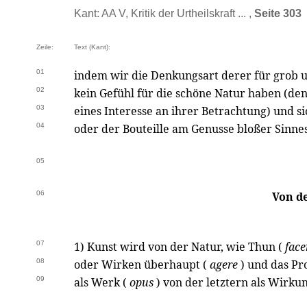
Kant: AA V, Kritik der Urtheilskraft ... ,
Seite 303
Zeile:
Text (Kant):
01
indem wir die Denkungsart derer für grob u
02
kein Gefühl für die schöne Natur haben (de
03
eines Interesse an ihrer Betrachtung) und si
04
oder der Bouteille am Genusse bloßer Sinn
05
06
Von d
07
1) Kunst wird von der Natur, wie Thun (
fac
08
oder Wirken überhaupt (
agere
) und das Pr
09
als Werk (
opus
) von der letztern als Wirku