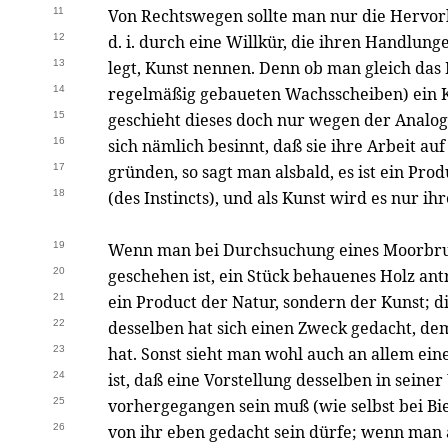
11
Von Rechtswegen sollte man nur die Hervor
12
d. i. durch eine Willkür, die ihren Handlu
13
legt, Kunst nennen. Denn ob man gleich das 
14
regelmäßig gebaueten Wachsscheiben) ein K
15
geschieht dieses doch nur wegen der Analog
16
sich nämlich besinnt, daß sie ihre Arbeit a
17
gründen, so sagt man alsbald, es ist ein Pro
18
(des Instincts), und als Kunst wird es nur i
19
Wenn man bei Durchsuchung eines Moorbruc
20
geschehen ist, ein Stück behauenes Holz antrif
21
ein Product der Natur, sondern der Kunst; 
22
desselben hat sich einen Zweck gedacht, de
23
hat. Sonst sieht man wohl auch an allem ein
24
ist, daß eine Vorstellung desselben in seine
25
vorhergegangen sein muß (wie selbst bei Bi
26
von ihr eben gedacht sein dürfe; wenn man 