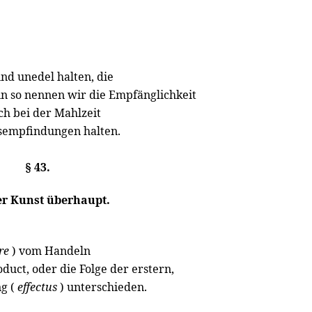
nd unedel halten, die
nn so nennen wir die Empfänglichkeit
ch bei der Mahlzeit
esempfindungen halten.
§ 43.
er Kunst überhaupt.
ere
) vom Handeln
oduct, oder die Folge der erstern,
ng (
effectus
) unterschieden.