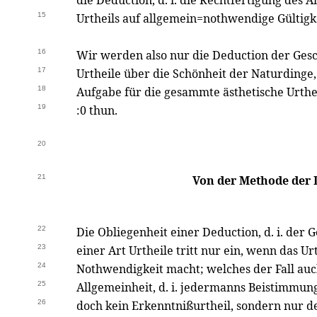
die Deduction, d. i. die Rechtfertigung des 
15
Urtheils auf allgemein=nothwendige Gültigke
16
Wir werden also nur die Deduction der Gesch
17
Urtheile über die Schönheit der Naturdinge
18
Aufgabe für die gesammte ästhetische Urthe
19
:0 thun.
20
21
Von der Methode der 
22
Die Obliegenheit einer Deduction, d. i. der
23
einer Art Urtheile tritt nur ein, wenn das U
24
Nothwendigkeit macht; welches der Fall auch
25
Allgemeinheit, d. i. jedermanns Beistimmung
26
doch kein Erkenntnißurtheil, sondern nur d