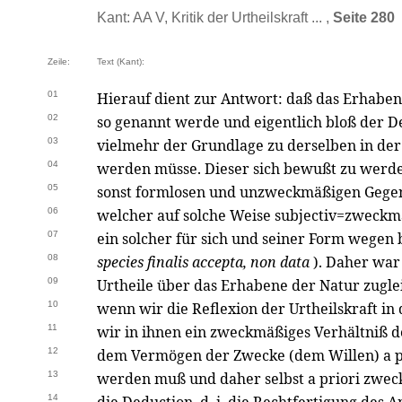
Kant: AA V, Kritik der Urtheilskraft ... ,
Seite 280
Zeile:
Text (Kant):
01
Hierauf dient zur Antwort: daß das Erhaben
02
so genannt werde und eigentlich bloß der D
03
vielmehr der Grundlage zu derselben in der
04
werden müsse. Dieser sich bewußt zu werden
05
sonst formlosen und unzweckmäßigen Gegen
06
welcher auf solche Weise subjectiv=zweckmä
07
ein solcher für sich und seiner Form wegen 
08
species finalis accepta, non data
). Daher war
09
Urtheile über das Erhabene der Natur zugle
10
wenn wir die Reflexion der Urtheilskraft in
11
wir in ihnen ein zweckmäßiges Verhältniß 
12
dem Vermögen der Zwecke (dem Willen) a p
13
werden muß und daher selbst a priori zweck
14