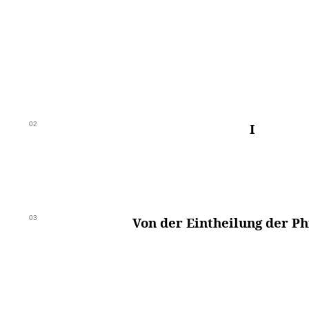
02
I
03
Von der Eintheilung der Ph