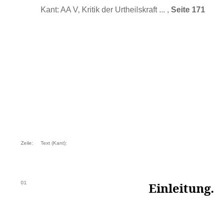
Kant: AA V, Kritik der Urtheilskraft ... ,
Seite 171
Zeile:
Text (Kant):
01
Einleitung.