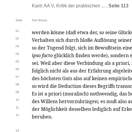
Kant: AA V, Kritik der praktischen ... ,
Seite 113
Zeile:
Text (Kant):
01
werden könne (daß etwa der, so seine Glücks
02
Verhalten sich durch bloße Auflösung seiner 
03
so der Tugend folgt, sich im Bewußtsein ein
04
ipso facto
glücklich finden werde), sondern e
05
sei. Weil aber diese Verbindung als a priori
06
folglich nicht als aus der Erfahrung abgelei
07
des höchsten Guts also auf keinen empirisch
08
so wird die Deduction dieses Begriffs transs
09
Es ist a priori (moralisch) nothwendig, das 
10
des Willens hervorzubringen; es muß also a
11
der Möglichkeit desselben lediglich auf Erk
12
beruhen.
13