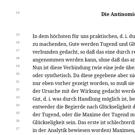
14
Die Antinomie
15
In dem höchsten für uns praktischen, d. i. d
16
zu machenden, Gute werden Tugend und Glü
17
verbunden gedacht, so daß das eine durch r
18
angenommen werden kann, ohne daß das an
19
Nun ist diese Verbindung (wie eine jede üb
20
oder synthetisch. Da diese gegebene aber nic
21
nur eben vorher gezeigt worden, so muß sie
22
der Ursache mit der Wirkung gedacht werden
23
Gut, d. i. was durch Handlung möglich ist, be
24
entweder die Begierde nach Glückseligkeit
25
der Tugend, oder die Maxime der Tugend m
26
Glückseligkeit sein. Das erste ist schlechter
27
in der Analytik bewiesen worden) Maximen