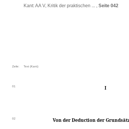
Kant: AA V, Kritik der praktischen ... ,
Seite 042
Zeile:
Text (Kant):
01
I
02
Von der Deduction der Grundsätz