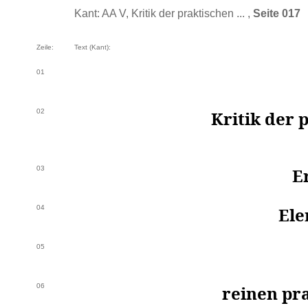
Kant: AA V, Kritik der praktischen ... ,
Seite 017
Zeile:
Text (Kant):
01
02
Kritik der 
03
E
04
Ele
05
06
reinen pr