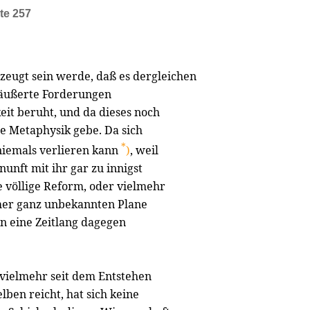
te 257
rzeugt sein werde, daß es dergleichen
eäußerte Forderungen
eit beruht, und da dieses noch
ne Metaphysik gebe. Da sich
*
niemals verlieren kann
)
, weil
unft mit ihr gar zu innigst
ne völlige Reform, oder vielmehr
her ganz unbekannten Plane
n eine Zeitlang dagegen
 vielmehr seit dem Entstehen
lben reicht, hat sich keine