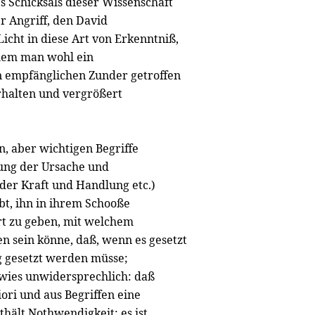
s Schicksals dieser Wissenschaft
r Angriff, den David
icht in diese Art von Erkenntniß,
chem man wohl ein
n empfänglichen Zunder getroffen
rhalten und vergrößert
, aber wichtigen Begriffe
ung der Ursache und
der Kraft und Handlung etc.)
bt, ihn in ihrem Schooße
rt zu geben, mit welchem
en sein könne, daß, wenn es gesetzt
g gesetzt werden müsse;
ewies unwidersprechlich: daß
iori und aus Begriffen eine
hält Nothwendigkeit; es ist