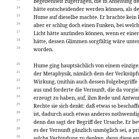
Begebenheit zugetragen, die in Ansehung de
14
hätte entscheidender werden können, als de
15
Hume auf dieselbe machte. Er brachte kein L
16
aber er schlug doch einen Funken, bei wel
17
Licht hätte anzünden können, wenn er eine
18
hätte, dessen Glimmen sorgfältig wäre unte
19
worden.
20
Hume ging hauptsächlich von einem einzigen
21
der Metaphysik, nämlich dem der Verknüpf
22
Wirkung, (mithin auch dessen Folgebegriffe 
23
aus und forderte die Vernunft, die da vorgie
24
erzeugt zu haben, auf, ihm Rede und Antwo
25
Rechte sie sich denkt: daß etwas so beschaff
26
ist, dadurch auch etwas anderes nothwendi
27
denn das sagt der Begriff der Ursache. Er b
28
es der Vernunft gänzlich unmöglich sei, a pr
29
solche Verbindung zu denken, denn diese ent