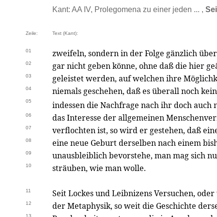
Kant: AA IV, Prolegomena zu einer jeden ... ,
Sei
Zeile:
Text (Kant):
01
zweifeln, sondern in der Folge gänzlich übe
02
gar nicht geben könne, ohne daß die hier g
03
geleistet werden, auf welchen ihre Möglichk
04
niemals geschehen, daß es überall noch kei
05
indessen die Nachfrage nach ihr doch auch 
06
das Interesse der allgemeinen Menschenvern
07
verflochten ist, so wird er gestehen, daß ei
08
eine neue Geburt derselben nach einem bis
09
unausbleiblich bevorstehe, man mag sich nu
10
sträuben, wie man wolle.
11
Seit Lockes und Leibnizens Versuchen, oder
12
der Metaphysik, so weit die Geschichte derse
13