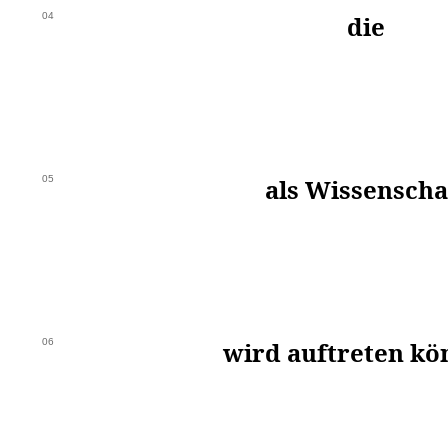
04
die
05
als Wissenscha
06
wird auftreten kö