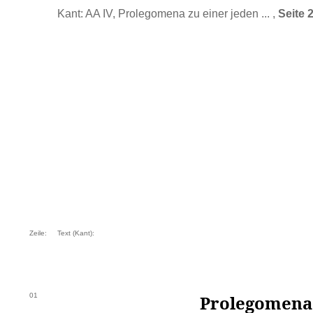
Kant: AA IV, Prolegomena zu einer jeden ... ,
Seite 
Zeile:
Text (Kant):
01
Prolegomena